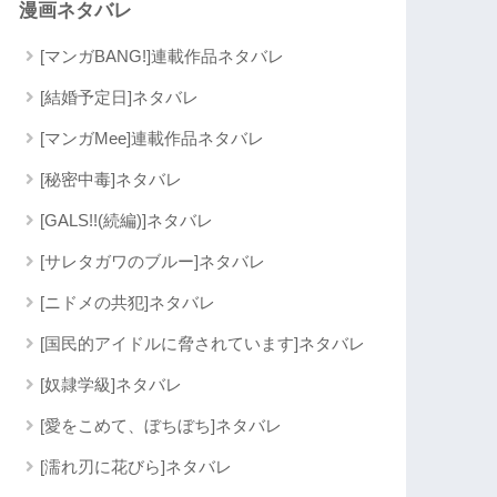
漫画ネタバレ
[マンガBANG!]連載作品ネタバレ
[結婚予定日]ネタバレ
[マンガMee]連載作品ネタバレ
[秘密中毒]ネタバレ
[GALS!!(続編)]ネタバレ
[サレタガワのブルー]ネタバレ
[ニドメの共犯]ネタバレ
[国民的アイドルに脅されています]ネタバレ
[奴隷学級]ネタバレ
[愛をこめて、ぼちぼち]ネタバレ
[濡れ刃に花びら]ネタバレ