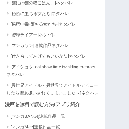
[猫には猫の猫ごはん。]ネタバレ
[秘密に堕ちる女たち]ネタバレ
[秘密中毒-堕ちる女たち-]ネタバレ
[蜜蜂ライアー]ネタバレ
[マンガワン]連載作品ネタバレ
[付き合ってあげてもいいかな]ネタバレ
[アイショタ idol show time twinkling memory]
ネタバレ
[異世界アイドル～異世界でアイドルデビュー
したら聖女扱いされてしまいました～]ネタバレ
漫画を無料で読む方法!アプリ紹介
[マンガBANG!]連載作品一覧
[マンガMee]連載作品一覧