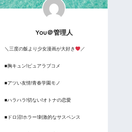
You＠管理人
＼三度の飯より少女漫画が大好き
／
■胸キュン!ピュアラブコメ
■アツい友情!青春学園モノ
■ハラハラ!切ない!オトナの恋愛
■ドロ沼!ホラー!刺激的なサスペンス