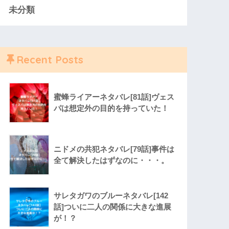
未分類
Recent Posts
蜜蜂ライアーネタバレ[81話]ヴェス
パは想定外の目的を持っていた！
ニドメの共犯ネタバレ[79話]事件は
全て解決したはずなのに・・・。
サレタガワのブルーネタバレ[142
話]ついに二人の関係に大きな進展
が！？