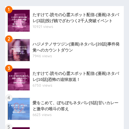
1
たすけて-読モの心霊スポット配信-(漫画)ネタバ
レ[3話]投げ銭でざわつく2千人突破イベント
10921 views
2
ハジメテノサツジン(漫画)ネタバレ[20話]事件発
覚へのカウントダウン
7946 views
3
たすけて-読モの心霊スポット配信-(漫画)ネタバ
レ[10話]恐怖の追悼放送！
6750 views
4
愛をこめて、ぼちぼちネタバレ[5話]甘いカレー
と激辛の唯斗の答え
6623 views
5