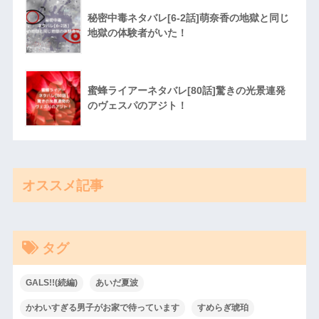
秘密中毒ネタバレ[6-2話]萌奈香の地獄と同じ
地獄の体験者がいた！
蜜蜂ライアーネタバレ[80話]驚きの光景連発
のヴェスパのアジト！
オススメ記事
タグ
GALS!!(続編)
あいだ夏波
かわいすぎる男子がお家で待っています
すめらぎ琥珀