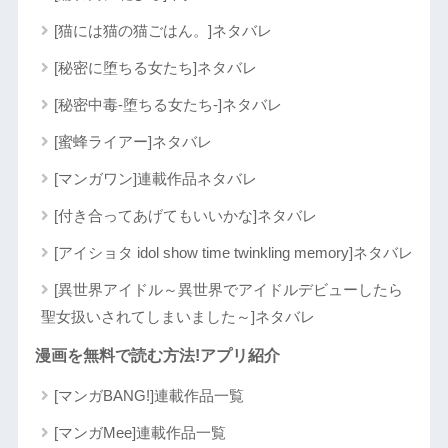
[猫には猫の猫ごはん。]ネタバレ
[秘密に堕ちる女たち]ネタバレ
[秘密中毒-堕ちる女たち-]ネタバレ
[蜜蜂ライアー]ネタバレ
[マンガワン]連載作品ネタバレ
[付き合ってあげてもいいかな]ネタバレ
[アイショタ idol show time twinkling memory]ネタバレ
[異世界アイドル～異世界でアイドルデビューしたら
聖女扱いされてしまいました～]ネタバレ
漫画を無料で読む方法!アプリ紹介
[マンガBANG!]連載作品一覧
[マンガMee]連載作品一覧