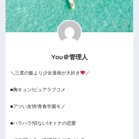
You＠管理人
＼三度の飯より少女漫画が大好き
／
■胸キュン!ピュアラブコメ
■アツい友情!青春学園モノ
■ハラハラ!切ない!オトナの恋愛