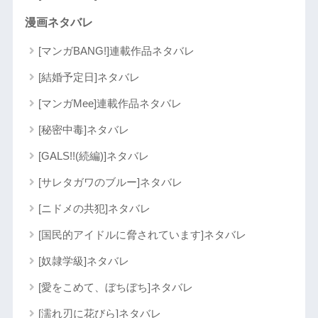
漫画ネタバレ
[マンガBANG!]連載作品ネタバレ
[結婚予定日]ネタバレ
[マンガMee]連載作品ネタバレ
[秘密中毒]ネタバレ
[GALS!!(続編)]ネタバレ
[サレタガワのブルー]ネタバレ
[ニドメの共犯]ネタバレ
[国民的アイドルに脅されています]ネタバレ
[奴隷学級]ネタバレ
[愛をこめて、ぼちぼち]ネタバレ
[濡れ刃に花びら]ネタバレ