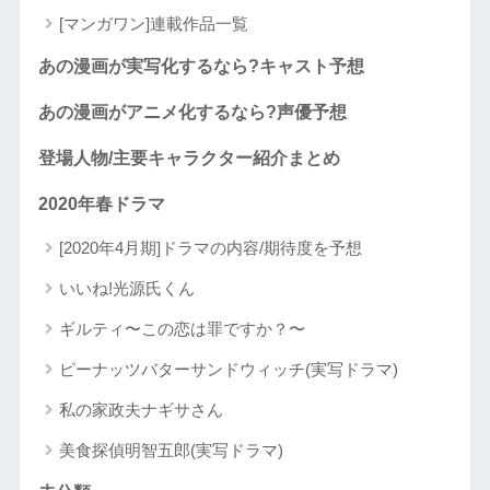
[マンガワン]連載作品一覧
あの漫画が実写化するなら?キャスト予想
あの漫画がアニメ化するなら?声優予想
登場人物/主要キャラクター紹介まとめ
2020年春ドラマ
[2020年4月期]ドラマの内容/期待度を予想
いいね!光源氏くん
ギルティ〜この恋は罪ですか？〜
ピーナッツバターサンドウィッチ(実写ドラマ)
私の家政夫ナギサさん
美食探偵明智五郎(実写ドラマ)