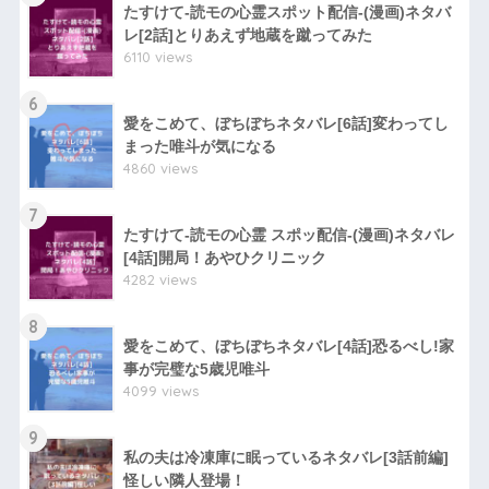
たすけて-読モの心霊スポット配信-(漫画)ネタバ
レ[2話]とりあえず地蔵を蹴ってみた
6110 views
6
愛をこめて、ぼちぼちネタバレ[6話]変わってし
まった唯斗が気になる
4860 views
7
たすけて-読モの心霊 スポッ配信-(漫画)ネタバレ
[4話]開局！あやひクリニック
4282 views
8
愛をこめて、ぼちぼちネタバレ[4話]恐るべし!家
事が完璧な5歳児唯斗
4099 views
9
私の夫は冷凍庫に眠っているネタバレ[3話前編]
怪しい隣人登場！