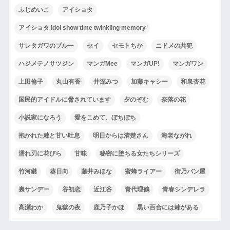
ふじめいこ
アイショタ
アイショタ idol show time twinkling memory
サレタガワのブルー
セイ
セモトちか
ニドメの共犯
ハジメテノサツジン
マンガMee
マンガUP!
マンガワン
上田倫子
丸山有香
井深みつ
加藤キャシー
和泉杏花
国民的アイドルに脅されています
夕のぞむ
奈落の花
小説家になろう
愛をこめて、ぼちぼち
抱かれた棘と甘い吐息
明日からは清楚さん
海老ながれ
濡れ刃に花びら
甘味
秘密に堕ちる女たちシリーズ
竹河継
葵日向
藤井みほな
蜜蜂ライアー
街乃パン屋
裏サンデー
谷初恋
近江谷
青代理鶴
青春シンデレラ
高瀬わか
鬼獄の夜
鹿乃子かほ
黒い百合には棘がある