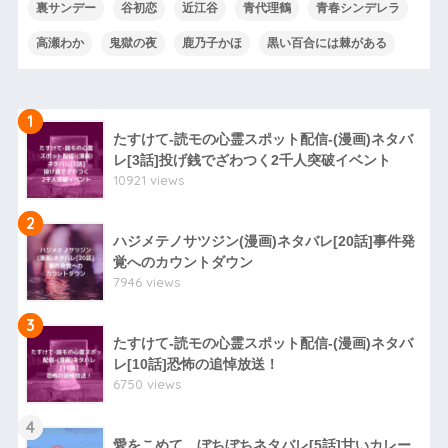
裏サンデー
谷初恋
近江谷
青代理鶴
青春シンデレラ
高瀬わか
鬼獄の夜
鹿乃子かほ
黒い百合には棘がある
1
たすけて-読モの心霊スポット配信-(漫画)ネタバ
レ[3話]投げ銭でざわつく2千人突破イベント
10921 views
2
ハジメテノサツジン(漫画)ネタバレ[20話]事件発
覚へのカウントダウン
7946 views
3
たすけて-読モの心霊スポット配信-(漫画)ネタバ
レ[10話]恐怖の追悼放送！
6750 views
4
愛をこめて、ぼちぼちネタバレ[5話]甘いカレー