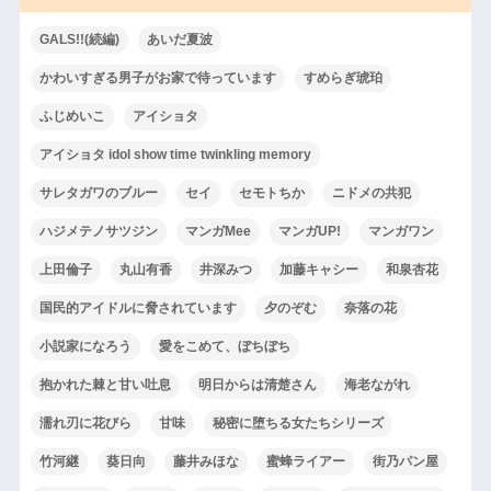
GALS!!(続編)
あいだ夏波
かわいすぎる男子がお家で待っています
すめらぎ琥珀
ふじめいこ
アイショタ
アイショタ idol show time twinkling memory
サレタガワのブルー
セイ
セモトちか
ニドメの共犯
ハジメテノサツジン
マンガMee
マンガUP!
マンガワン
上田倫子
丸山有香
井深みつ
加藤キャシー
和泉杏花
国民的アイドルに脅されています
夕のぞむ
奈落の花
小説家になろう
愛をこめて、ぼちぼち
抱かれた棘と甘い吐息
明日からは清楚さん
海老ながれ
濡れ刃に花びら
甘味
秘密に堕ちる女たちシリーズ
竹河継
葵日向
藤井みほな
蜜蜂ライアー
街乃パン屋