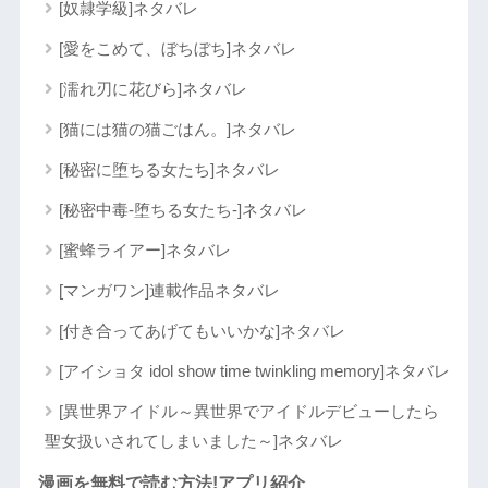
[奴隷学級]ネタバレ
[愛をこめて、ぼちぼち]ネタバレ
[濡れ刃に花びら]ネタバレ
[猫には猫の猫ごはん。]ネタバレ
[秘密に堕ちる女たち]ネタバレ
[秘密中毒-堕ちる女たち-]ネタバレ
[蜜蜂ライアー]ネタバレ
[マンガワン]連載作品ネタバレ
[付き合ってあげてもいいかな]ネタバレ
[アイショタ idol show time twinkling memory]ネタバレ
[異世界アイドル～異世界でアイドルデビューしたら
聖女扱いされてしまいました～]ネタバレ
漫画を無料で読む方法!アプリ紹介