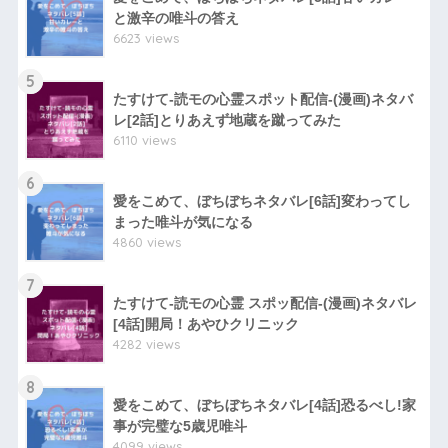
と激辛の唯斗の答え
6623 views
5
たすけて-読モの心霊スポット配信-(漫画)ネタバ
レ[2話]とりあえず地蔵を蹴ってみた
6110 views
6
愛をこめて、ぼちぼちネタバレ[6話]変わってし
まった唯斗が気になる
4860 views
7
たすけて-読モの心霊 スポッ配信-(漫画)ネタバレ
[4話]開局！あやひクリニック
4282 views
8
愛をこめて、ぼちぼちネタバレ[4話]恐るべし!家
事が完璧な5歳児唯斗
4099 views