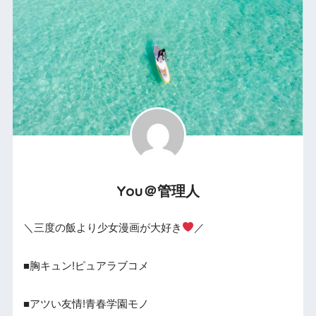
You＠管理人
＼三度の飯より少女漫画が大好き
／
■胸キュン!ピュアラブコメ
■アツい友情!青春学園モノ