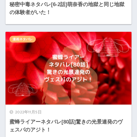
秘密中毒ネタバレ[6-2話]萌奈香の地獄と同じ地獄
の体験者がいた！
漫画ネタバレ
2022年11月5日
蜜蜂ライアーネタバレ[80話]驚きの光景連発のヴ
ェスパのアジト！