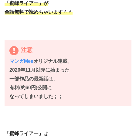
「蜜蜂ライアー」が
全話無料で読めちゃいます＾＾
注意
マンガMee
オリジナル連載
、
2020年11月以降に始まった
一部作品の最新話
は、
有料(約60円)公開
に
なってしまいました；；
「蜜蜂ライアー」
は