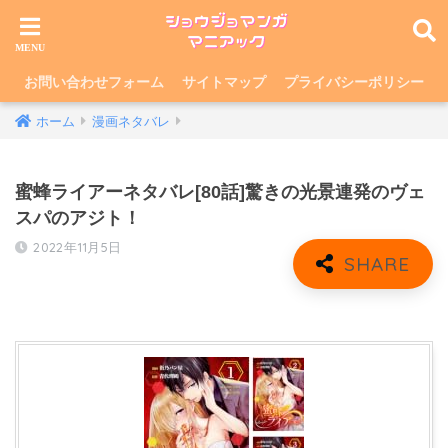
お問い合わせフォーム
サイトマップ
プライバシーポリシー
ホーム
漫画ネタバレ
蜜蜂ライアーネタバレ[80話]驚きの光景連発のヴェ
スパのアジト！
2022年11月5日