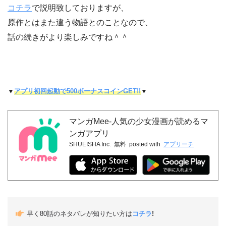
コチラ
で説明致しておりますが、
原作とはまた違う物語とのことなので、
話の続きがより楽しみですね＾＾
▼
アプリ初回起動で500ボーナスコインGET!!
▼
マンガMee-人気の少女漫画が読めるマ
ンガアプリ
SHUEISHA Inc.
無料
posted with
アプリーチ
早く80話のネタバレが知りたい方は
コチラ
!