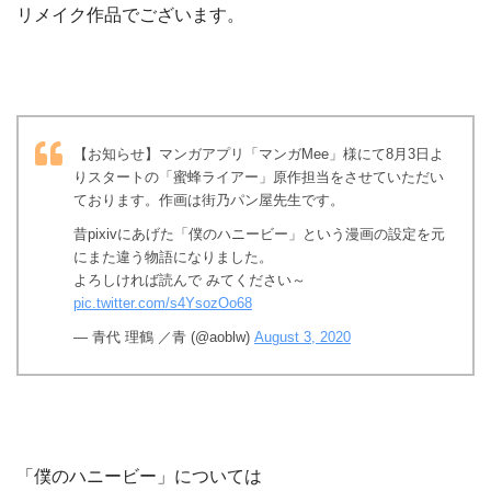
リメイク作品でございます。
【お知らせ】マンガアプリ「マンガMee」様にて8月3日よ
りスタートの「蜜蜂ライアー」原作担当をさせていただい
ております。作画は街乃パン屋先生です。
昔pixivにあげた「僕のハニービー」という漫画の設定を元
にまた違う物語になりました。
よろしければ読んで みてください～
pic.twitter.com/s4YsozOo68
— 青代 理鶴 ／青 (@aoblw)
August 3, 2020
「僕のハニービー」については