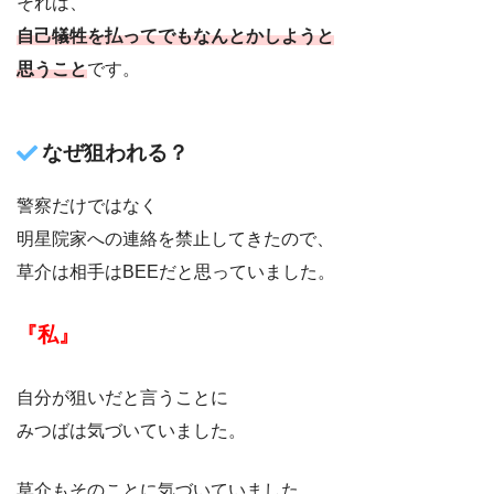
それは、
自己犠牲を払ってでもなんとかしようと
思うこと
です。
なぜ狙われる？
警察だけではなく
明星院家への連絡を禁止してきたので、
草介は相手はBEEだと思っていました。
『私』
自分が狙いだと言うことに
みつばは気づいていました。
草介もそのことに気づいていました。