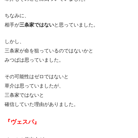
ちなみに、
相手が
三条家ではない
と思っていました。
しかし、
三条家が命を狙っているのではないかと
みつばは思っていました。
その可能性はゼロではないと
草介は思っていましたが、
三条家ではないと
確信していた理由がありました。
『ヴェスパ』