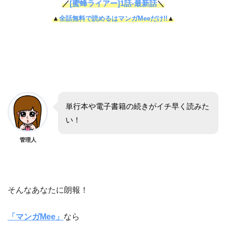
／
[蜜蜂ライアー]1話-最新話
＼
▲
全話無料で読めるはマンガMeeだけ!!
▲
単行本や電子書籍の続きがイチ早く読みた
い！
管理人
そんなあなたに朗報！
「マンガMee」
なら