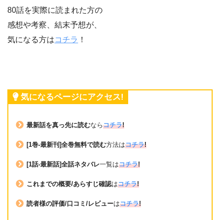
80話を実際に読まれた方の
感想や考察、結末予想が、
気になる方は
コチラ
！
気になるページにアクセス!
最新話を真っ先に読む
なら
コチラ
!
[1巻-最新刊]全巻無料で読む
方法は
コチラ
!
[1話-最新話]全話ネタバレ
一覧は
コチラ
!
これまでの概要/あらすじ確認
は
コチラ
!
読者様の評価/口コミ/レビュー
は
コチラ
!