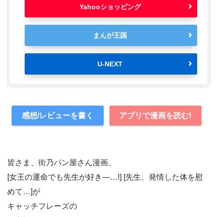
Yahooショッピング
まんが王国
U-NEXT
感想/レビューを書く
アプリで漫画を読む!
皆さま、街乃パン屋さん漫画、
[女王の運命でも先生が好き—…!] [先生、発情した体を慰
めて…]が
キャッチフレーズの