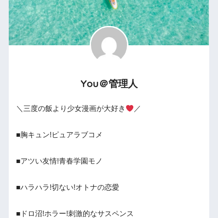
You＠管理人
＼三度の飯より少女漫画が大好き
／
■胸キュン!ピュアラブコメ
■アツい友情!青春学園モノ
■ハラハラ!切ない!オトナの恋愛
■ドロ沼!ホラー!刺激的なサスペンス