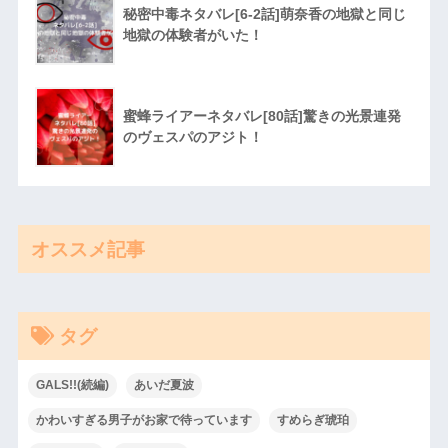
秘密中毒ネタバレ[6-2話]萌奈香の地獄と同じ
地獄の体験者がいた！
蜜蜂ライアーネタバレ[80話]驚きの光景連発
のヴェスパのアジト！
オススメ記事
タグ
GALS!!(続編)
あいだ夏波
かわいすぎる男子がお家で待っています
すめらぎ琥珀