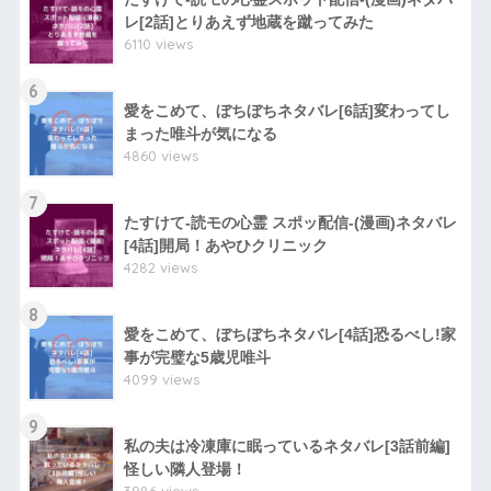
レ[2話]とりあえず地蔵を蹴ってみた
6110 views
6
愛をこめて、ぼちぼちネタバレ[6話]変わってし
まった唯斗が気になる
4860 views
7
たすけて-読モの心霊 スポッ配信-(漫画)ネタバレ
[4話]開局！あやひクリニック
4282 views
8
愛をこめて、ぼちぼちネタバレ[4話]恐るべし!家
事が完璧な5歳児唯斗
4099 views
9
私の夫は冷凍庫に眠っているネタバレ[3話前編]
怪しい隣人登場！