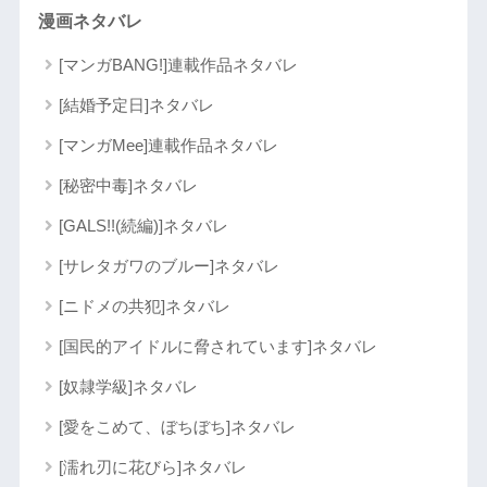
漫画ネタバレ
[マンガBANG!]連載作品ネタバレ
[結婚予定日]ネタバレ
[マンガMee]連載作品ネタバレ
[秘密中毒]ネタバレ
[GALS!!(続編)]ネタバレ
[サレタガワのブルー]ネタバレ
[ニドメの共犯]ネタバレ
[国民的アイドルに脅されています]ネタバレ
[奴隷学級]ネタバレ
[愛をこめて、ぼちぼち]ネタバレ
[濡れ刃に花びら]ネタバレ