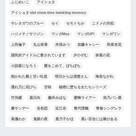
ふじめいこ
アイショタ
アイショタ idol show time twinkling memory
サレタガワのブルー
セイ
セモトちか
ニドメの共犯
ハジメテノサツジン
マンガMee
マンガUP!
マンガワン
上田倫子
丸山有香
井深みつ
加藤キャシー
和泉杏花
国民的アイドルに脅されています
夕のぞむ
奈落の花
小説家になろう
愛をこめて、ぼちぼち
抱かれた棘と甘い吐息
明日からは清楚さん
海老ながれ
濡れ刃に花びら
甘味
秘密に堕ちる女たちシリーズ
竹河継
葵日向
藤井みほな
蜜蜂ライアー
街乃パン屋
裏サンデー
谷初恋
近江谷
青代理鶴
青春シンデレラ
高瀬わか
鬼獄の夜
鹿乃子かほ
黒い百合には棘がある