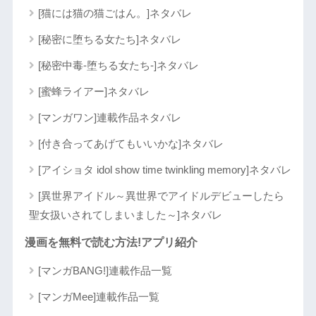
[猫には猫の猫ごはん。]ネタバレ
[秘密に堕ちる女たち]ネタバレ
[秘密中毒-堕ちる女たち-]ネタバレ
[蜜蜂ライアー]ネタバレ
[マンガワン]連載作品ネタバレ
[付き合ってあげてもいいかな]ネタバレ
[アイショタ idol show time twinkling memory]ネタバレ
[異世界アイドル～異世界でアイドルデビューしたら
聖女扱いされてしまいました～]ネタバレ
漫画を無料で読む方法!アプリ紹介
[マンガBANG!]連載作品一覧
[マンガMee]連載作品一覧