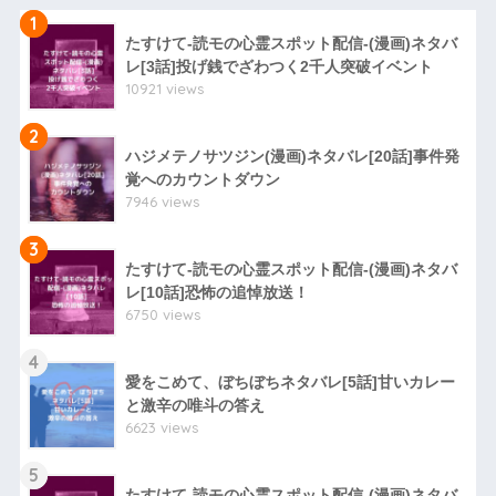
1
たすけて-読モの心霊スポット配信-(漫画)ネタバ
レ[3話]投げ銭でざわつく2千人突破イベント
10921 views
2
ハジメテノサツジン(漫画)ネタバレ[20話]事件発
覚へのカウントダウン
7946 views
3
たすけて-読モの心霊スポット配信-(漫画)ネタバ
レ[10話]恐怖の追悼放送！
6750 views
4
愛をこめて、ぼちぼちネタバレ[5話]甘いカレー
と激辛の唯斗の答え
6623 views
5
たすけて-読モの心霊スポット配信-(漫画)ネタバ