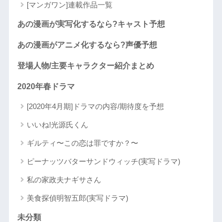
[マンガワン]連載作品一覧
あの漫画が実写化するなら?キャスト予想
あの漫画がアニメ化するなら?声優予想
登場人物/主要キャラクター紹介まとめ
2020年春ドラマ
[2020年4月期]ドラマの内容/期待度を予想
いいね!光源氏くん
ギルティ〜この恋は罪ですか？〜
ピーナッツバターサンドウィッチ(実写ドラマ)
私の家政夫ナギサさん
美食探偵明智五郎(実写ドラマ)
未分類