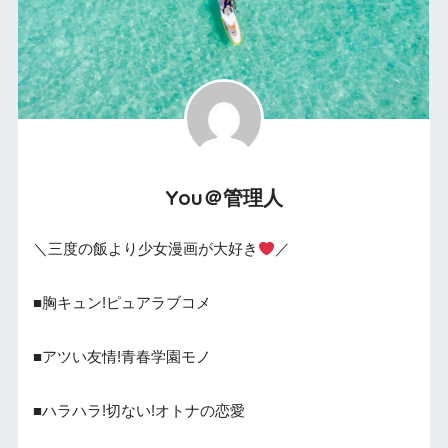
You＠管理人
＼三度の飯より少女漫画が大好き
／
■胸キュン!ピュアラブコメ
■アツい友情!青春学園モノ
■ハラハラ!切ない!オトナの恋愛