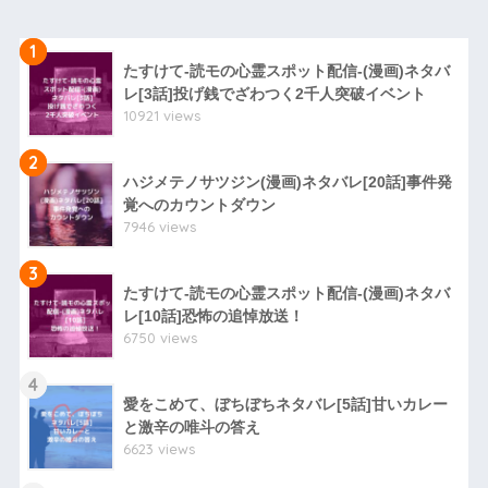
1
たすけて-読モの心霊スポット配信-(漫画)ネタバ
レ[3話]投げ銭でざわつく2千人突破イベント
10921 views
2
ハジメテノサツジン(漫画)ネタバレ[20話]事件発
覚へのカウントダウン
7946 views
3
たすけて-読モの心霊スポット配信-(漫画)ネタバ
レ[10話]恐怖の追悼放送！
6750 views
4
愛をこめて、ぼちぼちネタバレ[5話]甘いカレー
と激辛の唯斗の答え
6623 views