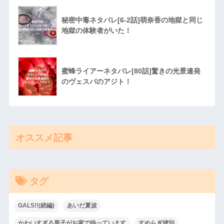
秘密中毒ネタバレ[6-2話]萌奈香の地獄と同じ
地獄の体験者がいた！
蜜蜂ライアーネタバレ[80話]驚きの光景連発
のヴェスパのアジト！
オススメ記事
タグ
GALS!!(続編)
あいだ夏波
かわいすぎる男子がお家で待っています
すめらぎ琥珀