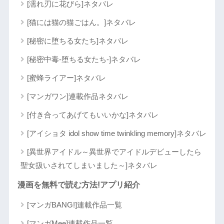
[濡れ刃に花びら]ネタバレ
[猫には猫の猫ごはん。]ネタバレ
[秘密に堕ちる女たち]ネタバレ
[秘密中毒-堕ちる女たち-]ネタバレ
[蜜蜂ライアー]ネタバレ
[マンガワン]連載作品ネタバレ
[付き合ってあげてもいいかな]ネタバレ
[アイショタ idol show time twinkling memory]ネタバレ
[異世界アイドル～異世界でアイドルデビューしたら
聖女扱いされてしまいました～]ネタバレ
漫画を無料で読む方法!アプリ紹介
[マンガBANG!]連載作品一覧
[マンガMee]連載作品一覧