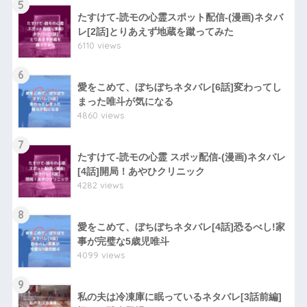
5
たすけて-読モの心霊スポット配信-(漫画)ネタバ
レ[2話]とりあえず地蔵を蹴ってみた
6110 views
6
愛をこめて、ぼちぼちネタバレ[6話]変わってし
まった唯斗が気になる
4860 views
7
たすけて-読モの心霊 スポッ配信-(漫画)ネタバレ
[4話]開局！あやひクリニック
4282 views
8
愛をこめて、ぼちぼちネタバレ[4話]恐るべし!家
事が完璧な5歳児唯斗
4099 views
9
私の夫は冷凍庫に眠っているネタバレ[3話前編]