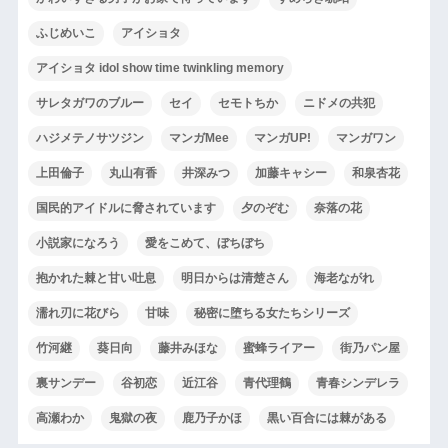
ふじめいこ
アイショタ
アイショタ idol show time twinkling memory
サレタガワのブルー
セイ
セモトちか
ニドメの共犯
ハジメテノサツジン
マンガMee
マンガUP!
マンガワン
上田倫子
丸山有香
井深みつ
加藤キャシー
和泉杏花
国民的アイドルに脅されています
夕のぞむ
奈落の花
小説家になろう
愛をこめて、ぼちぼち
抱かれた棘と甘い吐息
明日からは清楚さん
海老ながれ
濡れ刃に花びら
甘味
秘密に堕ちる女たちシリーズ
竹河継
葵日向
藤井みほな
蜜蜂ライアー
街乃パン屋
裏サンデー
谷初恋
近江谷
青代理鶴
青春シンデレラ
高瀬わか
鬼獄の夜
鹿乃子かほ
黒い百合には棘がある