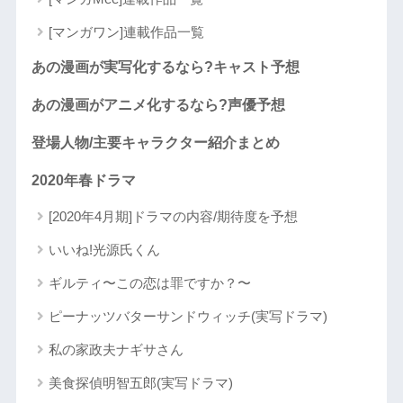
[マンガワン]連載作品一覧
あの漫画が実写化するなら?キャスト予想
あの漫画がアニメ化するなら?声優予想
登場人物/主要キャラクター紹介まとめ
2020年春ドラマ
[2020年4月期]ドラマの内容/期待度を予想
いいね!光源氏くん
ギルティ〜この恋は罪ですか？〜
ピーナッツバターサンドウィッチ(実写ドラマ)
私の家政夫ナギサさん
美食探偵明智五郎(実写ドラマ)