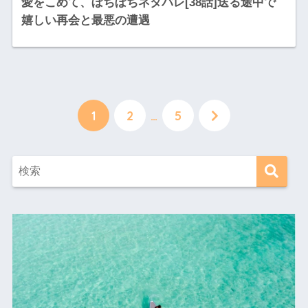
愛をこめて、ぼちぼちネタバレ[38話]送る途中で
嬉しい再会と最悪の遭遇
1
2
…
5