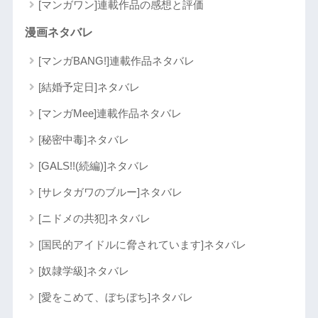
[マンガワン]連載作品の感想と評価
漫画ネタバレ
[マンガBANG!]連載作品ネタバレ
[結婚予定日]ネタバレ
[マンガMee]連載作品ネタバレ
[秘密中毒]ネタバレ
[GALS!!(続編)]ネタバレ
[サレタガワのブルー]ネタバレ
[ニドメの共犯]ネタバレ
[国民的アイドルに脅されています]ネタバレ
[奴隷学級]ネタバレ
[愛をこめて、ぼちぼち]ネタバレ