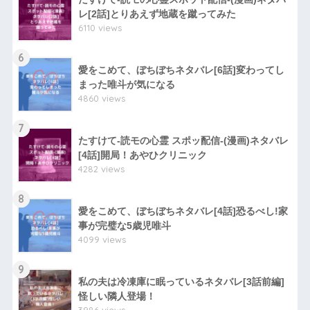
レ[2話]とりあえず地蔵を蹴ってみた
6110 views
6
愛をこめて、ぼちぼちネタバレ[6話]変わってし
まった唯斗が気になる
4860 views
7
たすけて-読モの心霊 スポッ配信-(漫画)ネタバレ
[4話]開局！あやひクリニック
4282 views
8
愛をこめて、ぼちぼちネタバレ[4話]恐るべし!家
事が完璧な5歳児唯斗
4099 views
9
私の夫は冷凍庫に眠っているネタバレ[3話前編]
怪しい隣人登場！