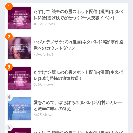
1
たすけて-読モの心霊スポット配信-(漫画)ネタバ
レ[3話]投げ銭でざわつく2千人突破イベント
10921 views
2
ハジメテノサツジン(漫画)ネタバレ[20話]事件発
覚へのカウントダウン
7946 views
3
たすけて-読モの心霊スポット配信-(漫画)ネタバ
レ[10話]恐怖の追悼放送！
6750 views
4
愛をこめて、ぼちぼちネタバレ[5話]甘いカレー
と激辛の唯斗の答え
6623 views
5
たすけて-読モの心霊スポット配信-(漫画)ネタバ