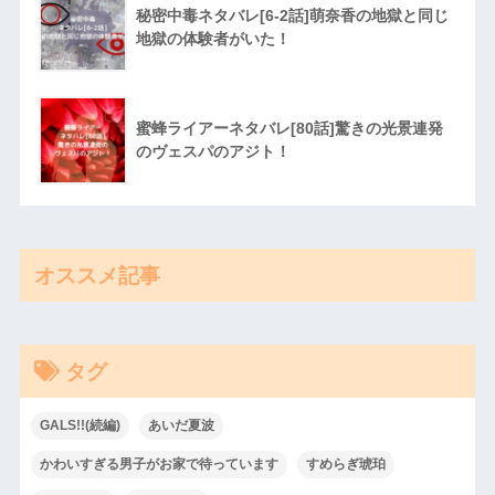
秘密中毒ネタバレ[6-2話]萌奈香の地獄と同じ
地獄の体験者がいた！
蜜蜂ライアーネタバレ[80話]驚きの光景連発
のヴェスパのアジト！
オススメ記事
タグ
GALS!!(続編)
あいだ夏波
かわいすぎる男子がお家で待っています
すめらぎ琥珀