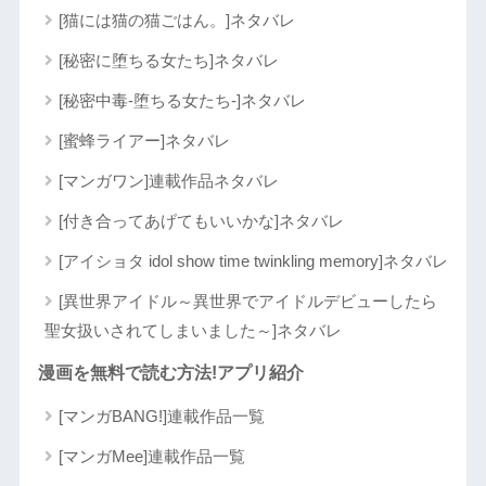
[猫には猫の猫ごはん。]ネタバレ
[秘密に堕ちる女たち]ネタバレ
[秘密中毒-堕ちる女たち-]ネタバレ
[蜜蜂ライアー]ネタバレ
[マンガワン]連載作品ネタバレ
[付き合ってあげてもいいかな]ネタバレ
[アイショタ idol show time twinkling memory]ネタバレ
[異世界アイドル～異世界でアイドルデビューしたら
聖女扱いされてしまいました～]ネタバレ
漫画を無料で読む方法!アプリ紹介
[マンガBANG!]連載作品一覧
[マンガMee]連載作品一覧