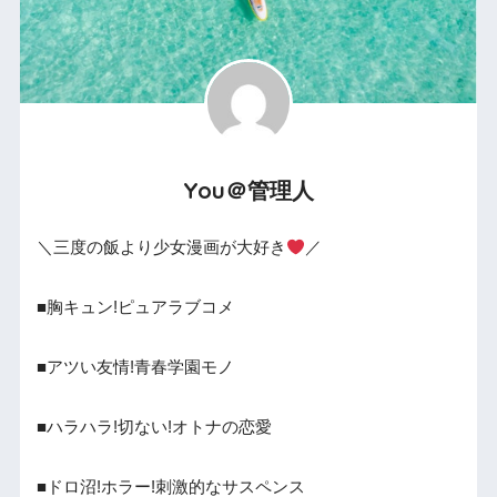
You＠管理人
＼三度の飯より少女漫画が大好き
／
■胸キュン!ピュアラブコメ
■アツい友情!青春学園モノ
■ハラハラ!切ない!オトナの恋愛
■ドロ沼!ホラー!刺激的なサスペンス