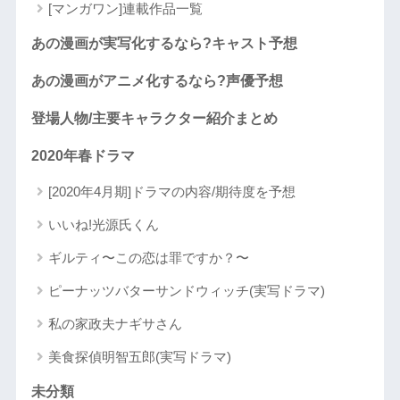
[マンガワン]連載作品一覧
あの漫画が実写化するなら?キャスト予想
あの漫画がアニメ化するなら?声優予想
登場人物/主要キャラクター紹介まとめ
2020年春ドラマ
[2020年4月期]ドラマの内容/期待度を予想
いいね!光源氏くん
ギルティ〜この恋は罪ですか？〜
ピーナッツバターサンドウィッチ(実写ドラマ)
私の家政夫ナギサさん
美食探偵明智五郎(実写ドラマ)
未分類