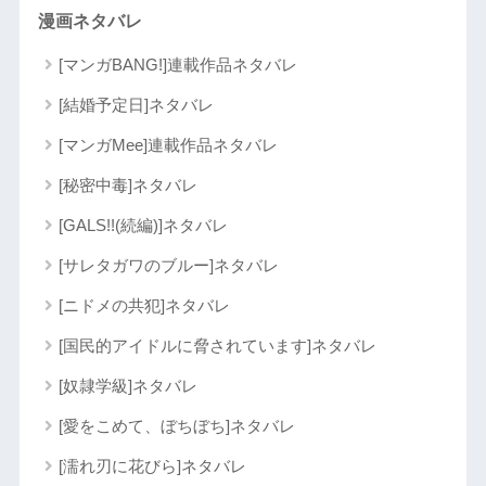
漫画ネタバレ
[マンガBANG!]連載作品ネタバレ
[結婚予定日]ネタバレ
[マンガMee]連載作品ネタバレ
[秘密中毒]ネタバレ
[GALS!!(続編)]ネタバレ
[サレタガワのブルー]ネタバレ
[ニドメの共犯]ネタバレ
[国民的アイドルに脅されています]ネタバレ
[奴隷学級]ネタバレ
[愛をこめて、ぼちぼち]ネタバレ
[濡れ刃に花びら]ネタバレ