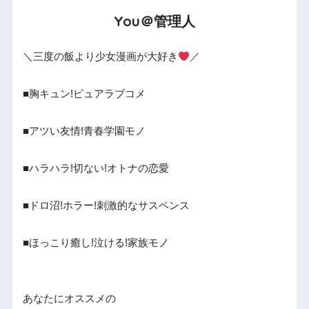
You＠管理人
＼三度の飯より少女漫画が大好き
／
■胸キュン!ピュアラブコメ
■アツい友情!青春学園モノ
■ハラハラ!切ない!オトナの恋愛
■ドロ沼!ホラー!刺激的なサスペンス
■ほっこり癒し!泣ける!家族モノ
あなたにオススメの