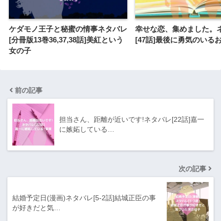
ケダモノ王子と秘蜜の情事ネタバレ
幸せな恋、集めました。
[分冊版13巻36,37,38話]美紅という
[47話]最後に勇気のいる
女の子
前の記事
担当さん、距離が近いです!ネタバレ[22話]嘉一
に嫉妬している…
次の記事
結婚予定日(漫画)ネタバレ[5-2話]結城正臣の事
が好きだと気…