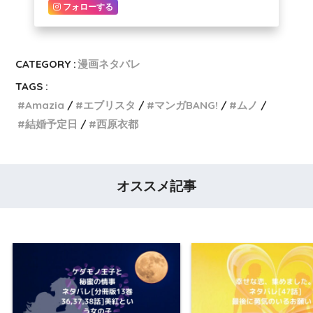
フォローする
CATEGORY :
漫画ネタバレ
TAGS :
Amazia
エブリスタ
マンガBANG!
ムノ
結婚予定日
西原衣都
オススメ記事