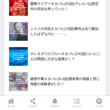
蜜蜂ライアーネタバレ[81話]ヴェスパは想定
外の目的を持っていた！
ニドメの共犯ネタバレ[79話]事件は全て解決
したはずなのに・・・。
サレタガワのブルーネタバレ[142話]ついに二
人の関係に大きな進展が！？
秘密中毒ネタバレ[6-2話]萌奈香の地獄と同じ
地獄の体験者がいた！
蜜蜂ライアーネタバレ[80話]驚きの光景連発
ホーム
シェア
フォロー
メニュー
トップ
のヴェスパのアジト！