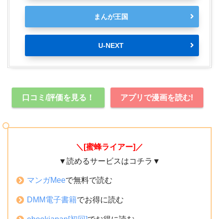
まんが王国
U-NEXT
口コミ/評価を見る！
アプリで漫画を読む!
＼[蜜蜂ライアー]／
▼読めるサービスはコチラ▼
マンガMee
で無料で読む
DMM電子書籍
でお得に読む