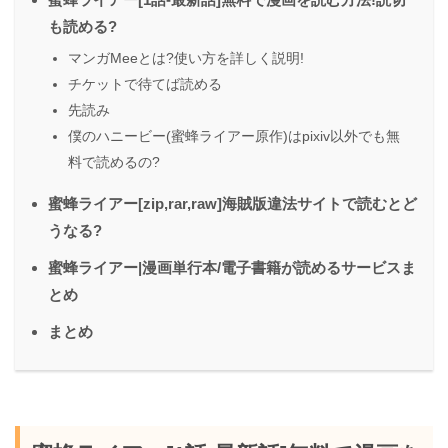
も読める?
マンガMeeとは?使い方を詳しく説明!
チケットで待てば読める
先読み
僕のハニービー(蜜蜂ライアー原作)はpixiv以外でも無
料で読めるの?
蜜蜂ライアー[zip,rar,raw]海賊版違法サイトで読むとど
うなる?
蜜蜂ライアー|漫画単行本/電子書籍が読めるサービスま
とめ
まとめ