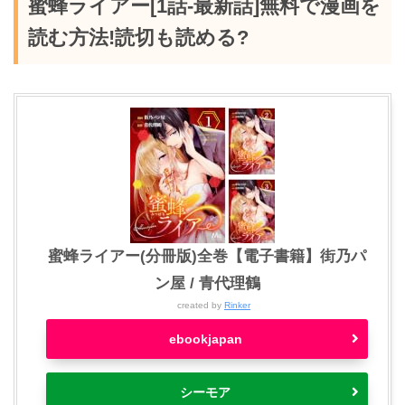
蜜蜂ライアー[1話-最新話]無料で漫画を
読む方法!読切も読める?
蜜蜂ライアー(分冊版)全巻【電子書籍】街乃パ
ン屋 / 青代理鶴
created by
Rinker
ebookjapan
シーモア