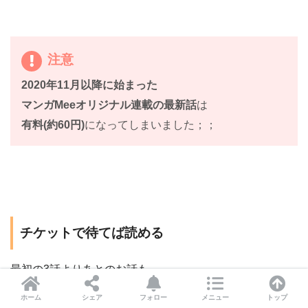
注意
2020年11月以降に始まった
マンガMeeオリジナル連載の最新話
は
有料(約60円)
になってしまいました；；
チケットで待てば読める
最初の3話よりあとのお話も
「チケット」というものを使えば、
ホーム
シェア
フォロー
メニュー
トップ