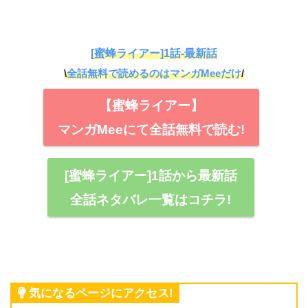
[蜜蜂ライアー]1話-最新話
\
全話無料で読めるのはマンガMeeだけ
/
【蜜蜂ライアー】
マンガMeeにて全話無料で読む!
[蜜蜂ライアー]1話から最新話
全話ネタバレ一覧はコチラ!
気になるページにアクセス!