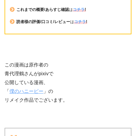
これまでの概要/あらすじ確認
は
コチラ
!
読者様の評価/口コミ/レビュー
は
コチラ
!
この漫画は原作者の
青代理鶴さんがpixivで
公開している漫画、
「
僕のハニービー
」の
リメイク作品でございます。