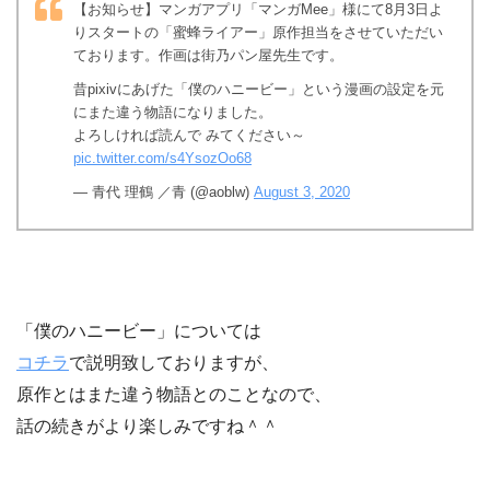
【お知らせ】マンガアプリ「マンガMee」様にて8月3日よ
りスタートの「蜜蜂ライアー」原作担当をさせていただい
ております。作画は街乃パン屋先生です。
昔pixivにあげた「僕のハニービー」という漫画の設定を元
にまた違う物語になりました。
よろしければ読んで みてください～
pic.twitter.com/s4YsozOo68
— 青代 理鶴 ／青 (@aoblw)
August 3, 2020
「僕のハニービー」については
コチラ
で説明致しておりますが、
原作とはまた違う物語とのことなので、
話の続きがより楽しみですね＾＾