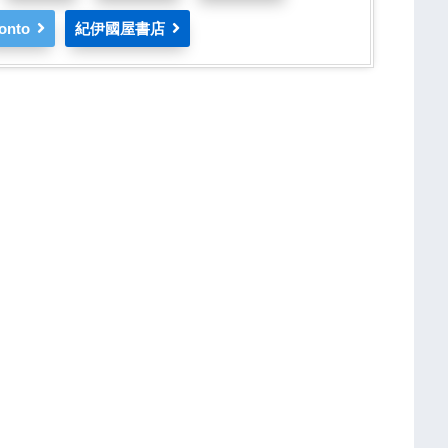
onto
紀伊國屋書店