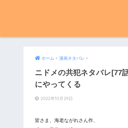
ホーム
漫画ネタバレ
ニドメの共犯ネタバレ[77
にやってくる
2022年10月29日
皆さま、海老ながれさん作、