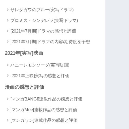
サレタガワのブルー(実写ドラマ)
プロミス・シンデレラ(実写ドラマ)
[2021年7月期]ドラマの感想と評価
[2021年7月期]ドラマの内容/期待度を予想
2021年[実写]映画
ハニーレモンソーダ(実写映画)
[2021年上映]実写の感想と評価
漫画の感想と評価
[マンガBANG!]連載作品の感想と評価
[マンガMee]連載作品の感想と評価
[マンガワン]連載作品の感想と評価