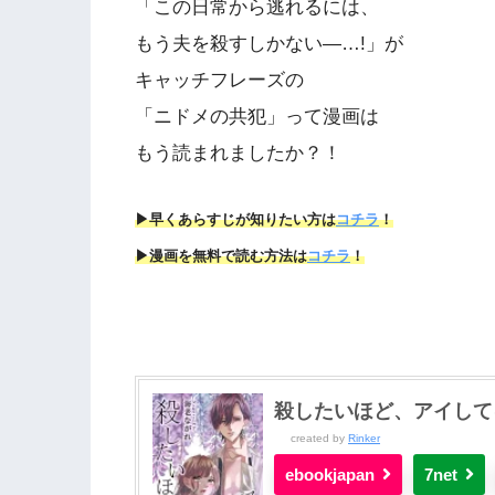
「この日常から逃れるには、
もう夫を殺すしかない—…!」が
キャッチフレーズの
「ニドメの共犯」って漫画は
もう読まれましたか？！
▶︎早くあらすじが知りたい方は
コチラ
！
▶︎漫画を無料で読む方法は
コチラ
！
殺したいほど、アイしてる 
created by
Rinker
ebookjapan
7net