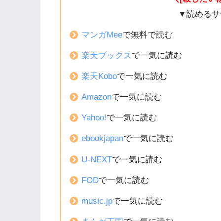
▼読めるサ
マンガMee
で無料で読む
楽天ブックス
で一気に読む
楽天Kobo
で一気に読む
Amazon
で一気に読む
Yahoo!
で一気に読む
ebookjapan
で一気に読む
U-NEXT
で一気に読む
FOD
で一気に読む
music.jp
で一気に読む