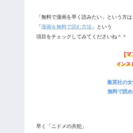
「無料で漫画を早く読みたい」という方は
「
漫画を無料で読む方法
」という
項目をチェックしてみてくださいね＾＾
[マ
インス
集英社の女
無料で読め
早く「ニドメの共犯」