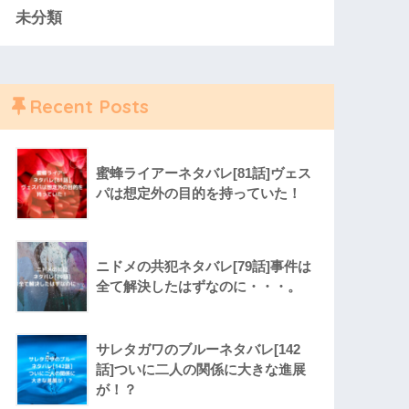
未分類
Recent Posts
蜜蜂ライアーネタバレ[81話]ヴェス
パは想定外の目的を持っていた！
ニドメの共犯ネタバレ[79話]事件は
全て解決したはずなのに・・・。
サレタガワのブルーネタバレ[142
話]ついに二人の関係に大きな進展
が！？