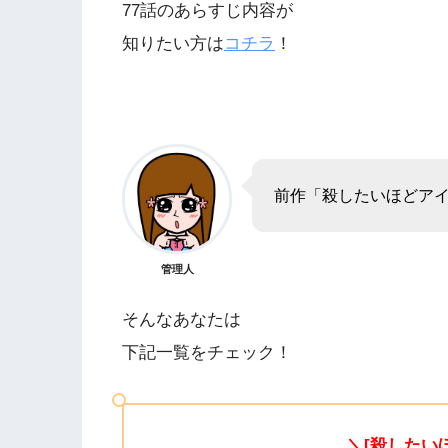
77話のあらすじ内容が
知りたい方は
コチラ
！
前作「殺したいほどア
管理人
そんなあなたは
下記一覧をチェック！
＼[殺したい