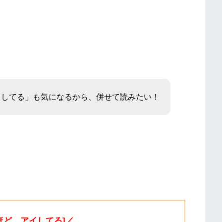
イしてる」も気になるから、併せて読みたい！
ほど、アイしてる]／