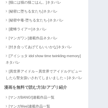
[猫には猫の猫ごはん。]ネタバレ
[秘密に堕ちる女たち]ネタバレ
[秘密中毒-堕ちる女たち-]ネタバレ
[蜜蜂ライアー]ネタバレ
[マンガワン]連載作品ネタバレ
[付き合ってあげてもいいかな]ネタバレ
[アイショタ idol show time twinkling memory]
ネタバレ
[異世界アイドル～異世界でアイドルデビュー
したら聖女扱いされてしまいました～]ネタバレ
漫画を無料で読む方法!アプリ紹介
[マンガBANG!]連載作品一覧
[マンガMee]連載作品一覧