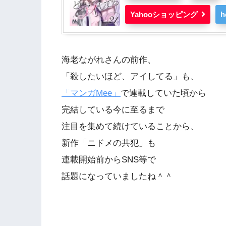
Yahooショッピング
h
海老ながれさんの前作、
「殺したいほど、アイしてる」も、
「マンガMee」
で連載していた頃から
完結している今に至るまで
注目を集めて続けていることから、
新作「ニドメの共犯」も
連載開始前からSNS等で
話題になっていましたね＾＾