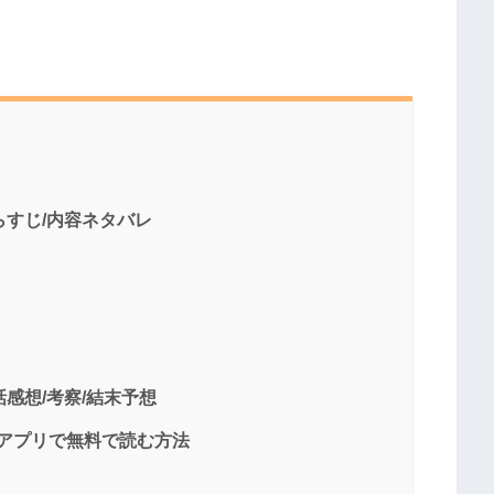
らすじ/内容ネタバレ
話感想/考察/結末予想
ガアプリで無料で読む方法