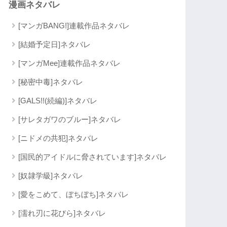
漫画ネタバレ
[マンガBANG!]連載作品ネタバレ
[結婚予定日]ネタバレ
[マンガMee]連載作品ネタバレ
[秘密中毒]ネタバレ
[GALS!!(続編)]ネタバレ
[サレタガワのブルー]ネタバレ
[ニドメの共犯]ネタバレ
[国民的アイドルに脅されています]ネタバレ
[奴隷学級]ネタバレ
[愛をこめて、ぼちぼち]ネタバレ
[濡れ刃に花びら]ネタバレ