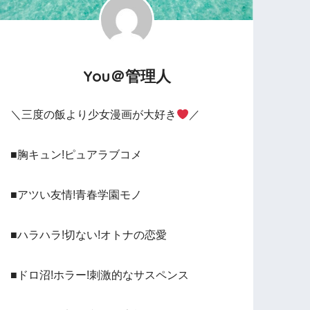
You＠管理人
＼三度の飯より少女漫画が大好き
／
■胸キュン!ピュアラブコメ
■アツい友情!青春学園モノ
■ハラハラ!切ない!オトナの恋愛
■ドロ沼!ホラー!刺激的なサスペンス