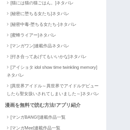
[猫には猫の猫ごはん。]ネタバレ
[秘密に堕ちる女たち]ネタバレ
[秘密中毒-堕ちる女たち-]ネタバレ
[蜜蜂ライアー]ネタバレ
[マンガワン]連載作品ネタバレ
[付き合ってあげてもいいかな]ネタバレ
[アイショタ idol show time twinkling memory]
ネタバレ
[異世界アイドル～異世界でアイドルデビュー
したら聖女扱いされてしまいました～]ネタバレ
漫画を無料で読む方法!アプリ紹介
[マンガBANG!]連載作品一覧
[マンガMee]連載作品一覧