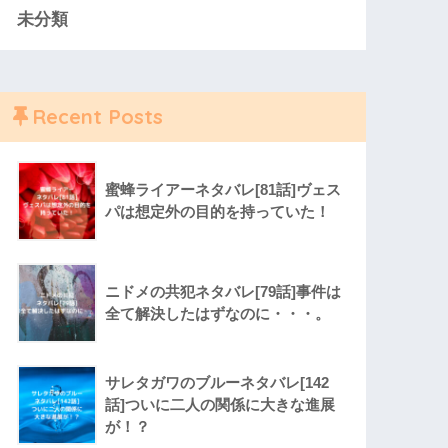
未分類
Recent Posts
蜜蜂ライアーネタバレ[81話]ヴェス
パは想定外の目的を持っていた！
ニドメの共犯ネタバレ[79話]事件は
全て解決したはずなのに・・・。
サレタガワのブルーネタバレ[142
話]ついに二人の関係に大きな進展
が！？