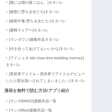
[猫には猫の猫ごはん。]ネタバレ
[秘密に堕ちる女たち]ネタバレ
[秘密中毒-堕ちる女たち-]ネタバレ
[蜜蜂ライアー]ネタバレ
[マンガワン]連載作品ネタバレ
[付き合ってあげてもいいかな]ネタバレ
[アイショタ idol show time twinkling memory]
ネタバレ
[異世界アイドル～異世界でアイドルデビュー
したら聖女扱いされてしまいました～]ネタバレ
漫画を無料で読む方法!アプリ紹介
[マンガBANG!]連載作品一覧
[マンガMee]連載作品一覧