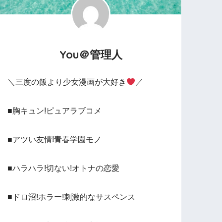
You＠管理人
＼三度の飯より少女漫画が大好き
／
■胸キュン!ピュアラブコメ
■アツい友情!青春学園モノ
■ハラハラ!切ない!オトナの恋愛
■ドロ沼!ホラー!刺激的なサスペンス