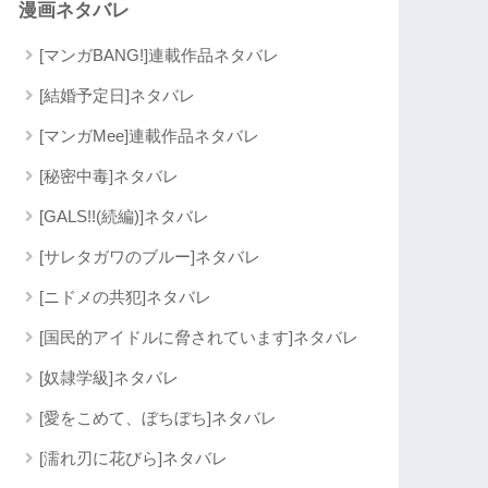
漫画ネタバレ
[マンガBANG!]連載作品ネタバレ
[結婚予定日]ネタバレ
[マンガMee]連載作品ネタバレ
[秘密中毒]ネタバレ
[GALS!!(続編)]ネタバレ
[サレタガワのブルー]ネタバレ
[ニドメの共犯]ネタバレ
[国民的アイドルに脅されています]ネタバレ
[奴隷学級]ネタバレ
[愛をこめて、ぼちぼち]ネタバレ
[濡れ刃に花びら]ネタバレ