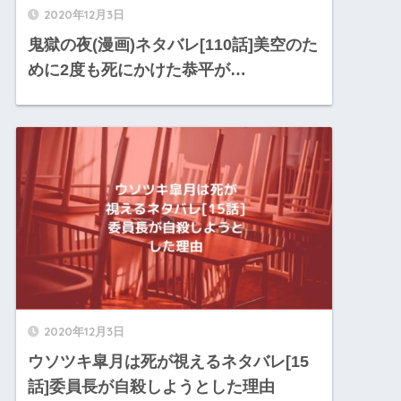
2020年12月3日
鬼獄の夜(漫画)ネタバレ[110話]美空のた
めに2度も死にかけた恭平が…
2020年12月3日
ウソツキ皐月は死が視えるネタバレ[15
話]委員長が自殺しようとした理由