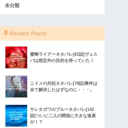
未分類
Recent Posts
蜜蜂ライアーネタバレ[81話]ヴェス
パは想定外の目的を持っていた！
ニドメの共犯ネタバレ[79話]事件は
全て解決したはずなのに・・・。
サレタガワのブルーネタバレ[142
話]ついに二人の関係に大きな進展
が！？