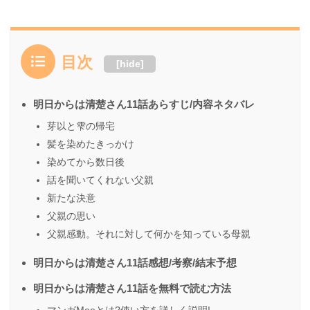
目次
[
hide
]
明日からは清楚さん11話あらすじ/内容ネタバレ
芽以と雫の帰宅
髪を染めたきっかけ
染めてから数日後
話を聞いてくれない父親
新たな決意
父親の思い
父親感動。それに対して何かを知っている母親
明日からは清楚さん11話感想/考察/結末予想
明日からは清楚さん11話を無料で読む方法
マンガMeeとは?使い方を詳しく説明!