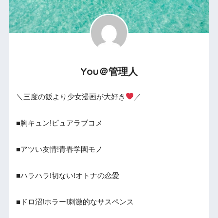
You＠管理人
＼三度の飯より少女漫画が大好き
／
■胸キュン!ピュアラブコメ
■アツい友情!青春学園モノ
■ハラハラ!切ない!オトナの恋愛
■ドロ沼!ホラー!刺激的なサスペンス