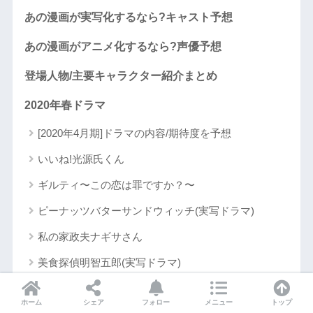
あの漫画が実写化するなら?キャスト予想
あの漫画がアニメ化するなら?声優予想
登場人物/主要キャラクター紹介まとめ
2020年春ドラマ
[2020年4月期]ドラマの内容/期待度を予想
いいね!光源氏くん
ギルティ〜この恋は罪ですか？〜
ピーナッツバターサンドウィッチ(実写ドラマ)
私の家政夫ナギサさん
美食探偵明智五郎(実写ドラマ)
未分類
ホーム
シェア
フォロー
メニュー
トップ