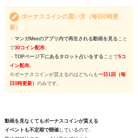
ボーナスコインの貰い方（毎日0時更
新）
・
マンガMeeのアプリ内で再生される動画を見る
こと
で
30コイン配布
。
・
TOPページ下にあるタロット占いをする
ことで
5コ
イン配布
。
※ボーナスコインが貰えるのはどちらも
一日1回（毎
日0時更新）
のみです。
動画を見なくてもボーナスコインが貰える
イベントも不定期で開催
しているので、