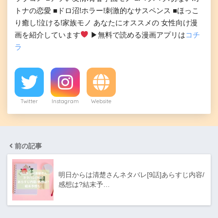
トナの恋愛 ■ドロ沼!ホラー!刺激的なサスペンス ■ほっこ
り癒し!泣ける!家族モノ あなたにオススメの 女性向け漫
画を紹介しています
▶︎無料で読める漫画アプリは
コチ
ラ
Twitter
Instagram
Website
前の記事
明日からは清楚さんネタバレ[9話]あらすじ内容/
感想は?結末予…