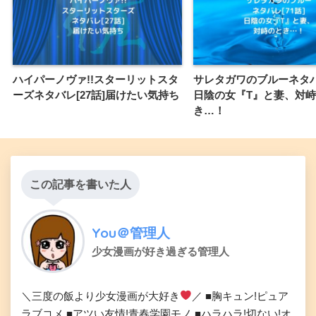
ハイパーノヴァ!!スターリットスタ
サレタガワのブルーネタバレ
ーズネタバレ[27話]届けたい気持ち
日陰の女『T』と妻、対
き…！
この記事を書いた人
You＠管理人
少女漫画が好き過ぎる管理人
＼三度の飯より少女漫画が大好き
／ ■胸キュン!ピュア
ラブコメ ■アツい友情!青春学園モノ ■ハラハラ!切ない!オ