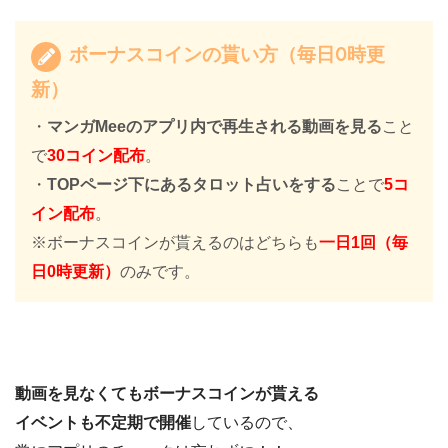
ボーナスコインの貰い方（毎日0時更
新）
・
マンガMeeのアプリ内で再生される動画を見る
こと
で
30コイン配布
。
・
TOPページ下にあるタロット占いをする
ことで
5コ
イン配布
。
※ボーナスコインが貰えるのはどちらも
一日1回（毎
日0時更新）
のみです。
動画を見なくてもボーナスコインが貰える
イベントも不定期で開催
しているので、