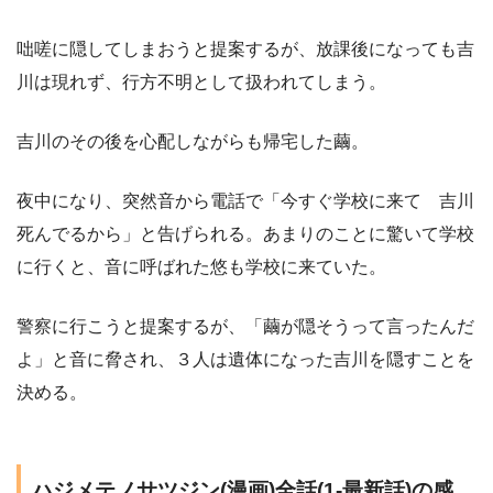
咄嗟に隠してしまおうと提案するが、放課後になっても吉
川は現れず、行方不明として扱われてしまう。
吉川のその後を心配しながらも帰宅した繭。
夜中になり、突然音から電話で「今すぐ学校に来て 吉川
死んでるから」と告げられる。あまりのことに驚いて学校
に行くと、音に呼ばれた悠も学校に来ていた。
警察に行こうと提案するが、「繭が隠そうって言ったんだ
よ」と音に脅され、３人は遺体になった吉川を隠すことを
決める。
ハジメテノサツジン(漫画)全話(1-最新話)の感