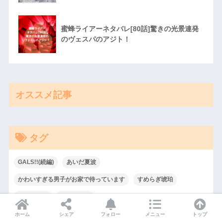
蜜蜂ライアーネタバレ[80話]驚きの光景連発
のヴェスパのアジト！
オススメ記事
タグ
GALS!!(続編)
あいだ夏波
かわいすぎる男子がお家で待っています
すめらぎ琥珀
ふじめいこ
アイショタ
アイショタ idol show time twinkling memory
ホーム
シェア
フォロー
メニュー
トップ