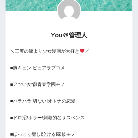
You＠管理人
＼三度の飯より少女漫画が大好き
／
■胸キュン!ピュアラブコメ
■アツい友情!青春学園モノ
■ハラハラ!切ない!オトナの恋愛
■ドロ沼!ホラー!刺激的なサスペンス
■ほっこり癒し!泣ける!家族モノ