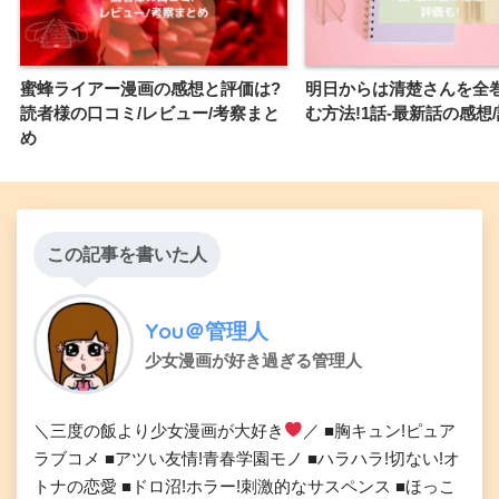
蜜蜂ライアー漫画の感想と評価は?
明日からは清楚さんを全
読者様の口コミ/レビュー/考察まと
む方法!1話-最新話の感想/
め
この記事を書いた人
You＠管理人
少女漫画が好き過ぎる管理人
＼三度の飯より少女漫画が大好き
／ ■胸キュン!ピュア
ラブコメ ■アツい友情!青春学園モノ ■ハラハラ!切ない!オ
トナの恋愛 ■ドロ沼!ホラー!刺激的なサスペンス ■ほっこ