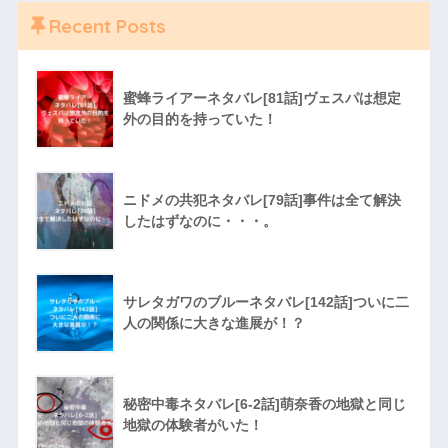
Recent Posts
蜜蜂ライアーネタバレ[81話]ヴェスパは想定
外の目的を持っていた！
ニドメの共犯ネタバレ[79話]事件は全て解決
したはずなのに・・・。
サレタガワのブルーネタバレ[142話]ついに二
人の関係に大きな進展が！？
秘密中毒ネタバレ[6-2話]萌奈香の地獄と同じ
地獄の体験者がいた！