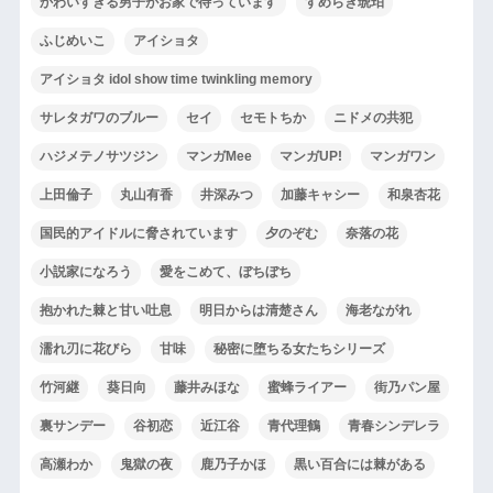
かわいすぎる男子がお家で待っています
すめらぎ琥珀
ふじめいこ
アイショタ
アイショタ idol show time twinkling memory
サレタガワのブルー
セイ
セモトちか
ニドメの共犯
ハジメテノサツジン
マンガMee
マンガUP!
マンガワン
上田倫子
丸山有香
井深みつ
加藤キャシー
和泉杏花
国民的アイドルに脅されています
夕のぞむ
奈落の花
小説家になろう
愛をこめて、ぼちぼち
抱かれた棘と甘い吐息
明日からは清楚さん
海老ながれ
濡れ刃に花びら
甘味
秘密に堕ちる女たちシリーズ
竹河継
葵日向
藤井みほな
蜜蜂ライアー
街乃パン屋
裏サンデー
谷初恋
近江谷
青代理鶴
青春シンデレラ
高瀬わか
鬼獄の夜
鹿乃子かほ
黒い百合には棘がある