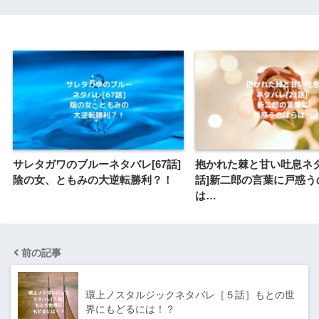
サレタガワのブルーネタバレ[67話]
抱かれた棘と甘い吐息ネタ
陰の女、ともみの大逆転勝利？！
話]新二郎の言葉に戸惑う
は…
前の記事
環上ノスタルジックネタバレ［５話］もとの世
界にもどるには！？