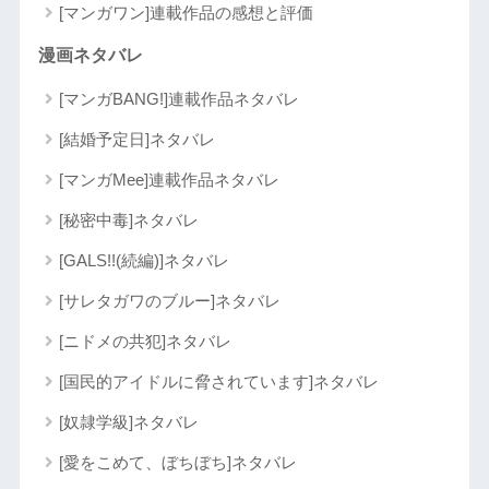
[マンガワン]連載作品の感想と評価
漫画ネタバレ
[マンガBANG!]連載作品ネタバレ
[結婚予定日]ネタバレ
[マンガMee]連載作品ネタバレ
[秘密中毒]ネタバレ
[GALS!!(続編)]ネタバレ
[サレタガワのブルー]ネタバレ
[ニドメの共犯]ネタバレ
[国民的アイドルに脅されています]ネタバレ
[奴隷学級]ネタバレ
[愛をこめて、ぼちぼち]ネタバレ