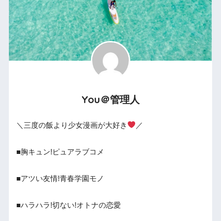
You＠管理人
＼三度の飯より少女漫画が大好き
／
■胸キュン!ピュアラブコメ
■アツい友情!青春学園モノ
■ハラハラ!切ない!オトナの恋愛