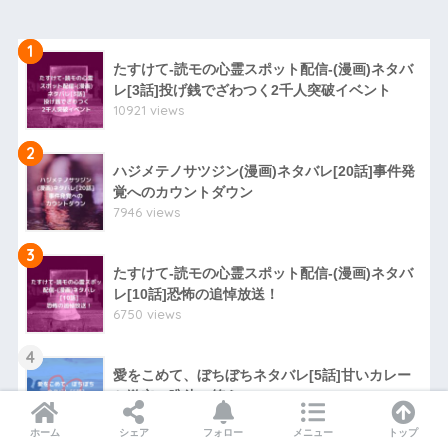
1
たすけて-読モの心霊スポット配信-(漫画)ネタバ
レ[3話]投げ銭でざわつく2千人突破イベント
10921 views
2
ハジメテノサツジン(漫画)ネタバレ[20話]事件発
覚へのカウントダウン
7946 views
3
たすけて-読モの心霊スポット配信-(漫画)ネタバ
レ[10話]恐怖の追悼放送！
6750 views
4
愛をこめて、ぼちぼちネタバレ[5話]甘いカレー
と激辛の唯斗の答え
6623 views
ホーム
シェア
フォロー
メニュー
トップ