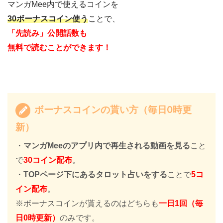
マンガMee内で使えるコインを
30ボーナスコイン使う
ことで、
「先読み」公開話数も
無料で読むことができます！
ボーナスコインの貰い方（毎日0時更
新）
・
マンガMeeのアプリ内で再生される動画を見る
こと
で
30コイン配布
。
・
TOPページ下にあるタロット占いをする
ことで
5コ
イン配布
。
※ボーナスコインが貰えるのはどちらも
一日1回（毎
日0時更新）
のみです。