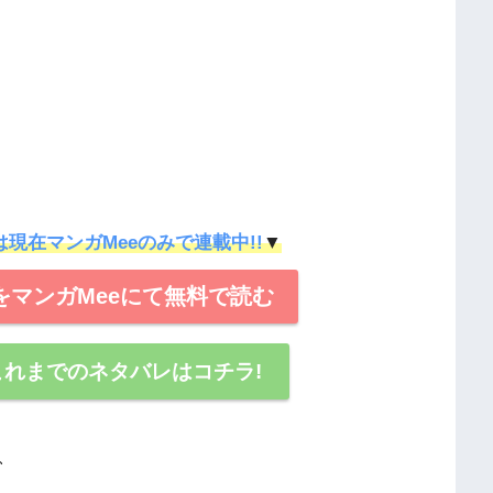
は現在マンガMeeのみで連載中!!
▼
ror】をマンガMeeにて無料で読む
ror】これまでのネタバレはコチラ!
、