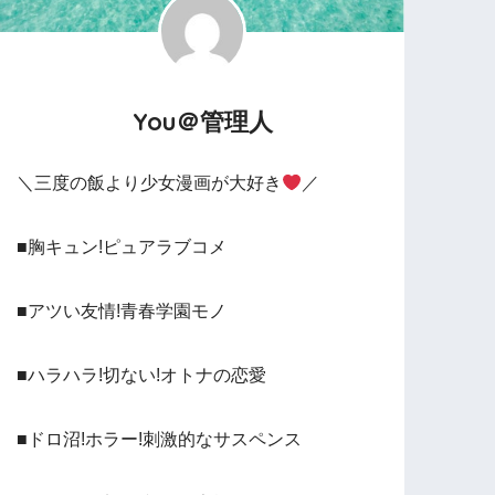
You＠管理人
＼三度の飯より少女漫画が大好き
／
■胸キュン!ピュアラブコメ
■アツい友情!青春学園モノ
■ハラハラ!切ない!オトナの恋愛
■ドロ沼!ホラー!刺激的なサスペンス