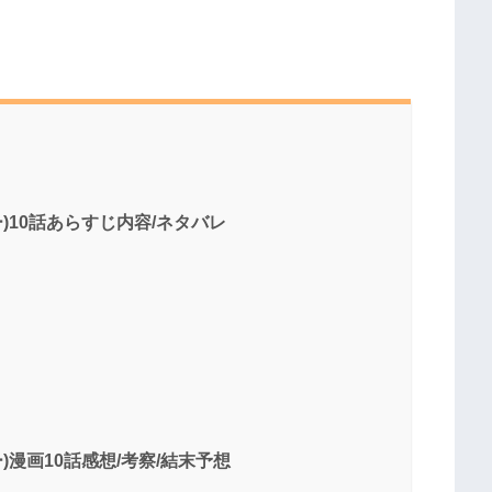
ミラー)10話あらすじ内容/ネタバレ
ミラー)漫画10話感想/考察/結末予想