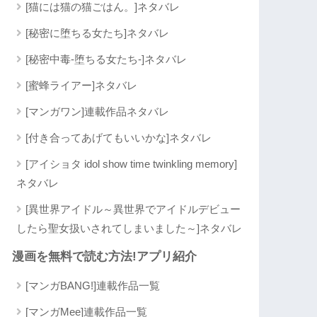
[猫には猫の猫ごはん。]ネタバレ
[秘密に堕ちる女たち]ネタバレ
[秘密中毒-堕ちる女たち-]ネタバレ
[蜜蜂ライアー]ネタバレ
[マンガワン]連載作品ネタバレ
[付き合ってあげてもいいかな]ネタバレ
[アイショタ idol show time twinkling memory]
ネタバレ
[異世界アイドル～異世界でアイドルデビュー
したら聖女扱いされてしまいました～]ネタバレ
漫画を無料で読む方法!アプリ紹介
[マンガBANG!]連載作品一覧
[マンガMee]連載作品一覧