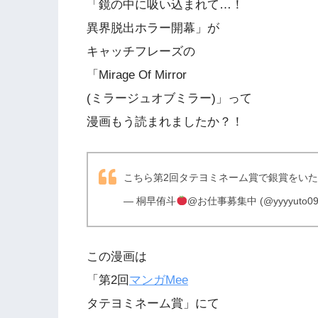
「鏡の中に吸い込まれて…！
異界脱出ホラー開幕」が
キャッチフレーズの
「Mirage Of Mirror
(ミラージュオブミラー)」って
漫画もう読まれましたか？！
こちら第2回タテヨミネーム賞で銀賞をい
— 桐早侑斗
@お仕事募集中 (@yyyyuto09
この漫画は
「第2回
マンガMee
タテヨミネーム賞」にて