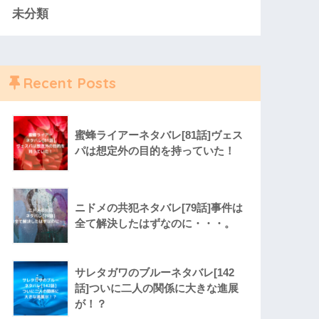
未分類
Recent Posts
蜜蜂ライアーネタバレ[81話]ヴェス
パは想定外の目的を持っていた！
ニドメの共犯ネタバレ[79話]事件は
全て解決したはずなのに・・・。
サレタガワのブルーネタバレ[142
話]ついに二人の関係に大きな進展
が！？