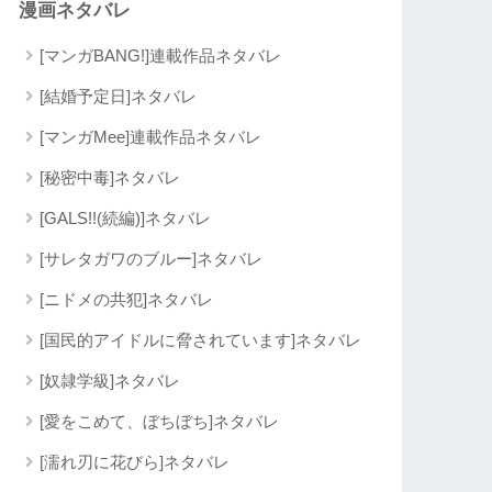
漫画ネタバレ
[マンガBANG!]連載作品ネタバレ
[結婚予定日]ネタバレ
[マンガMee]連載作品ネタバレ
[秘密中毒]ネタバレ
[GALS!!(続編)]ネタバレ
[サレタガワのブルー]ネタバレ
[ニドメの共犯]ネタバレ
[国民的アイドルに脅されています]ネタバレ
[奴隷学級]ネタバレ
[愛をこめて、ぼちぼち]ネタバレ
[濡れ刃に花びら]ネタバレ