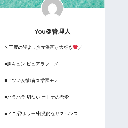
You＠管理人
＼三度の飯より少女漫画が大好き
／
■胸キュン!ピュアラブコメ
■アツい友情!青春学園モノ
■ハラハラ!切ない!オトナの恋愛
■ドロ沼!ホラー!刺激的なサスペンス