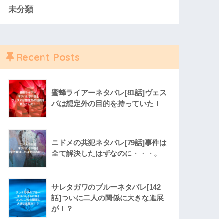
未分類
Recent Posts
蜜蜂ライアーネタバレ[81話]ヴェス
パは想定外の目的を持っていた！
ニドメの共犯ネタバレ[79話]事件は
全て解決したはずなのに・・・。
サレタガワのブルーネタバレ[142
話]ついに二人の関係に大きな進展
が！？