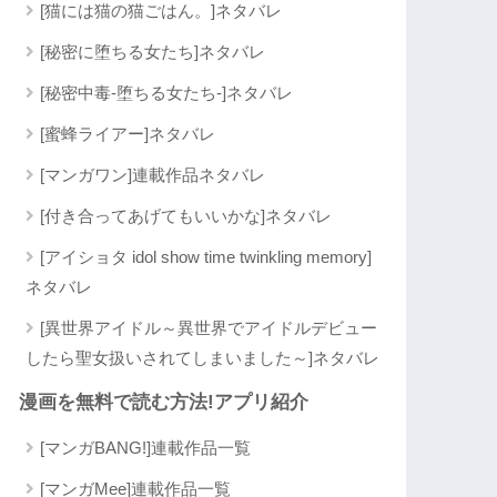
[猫には猫の猫ごはん。]ネタバレ
[秘密に堕ちる女たち]ネタバレ
[秘密中毒-堕ちる女たち-]ネタバレ
[蜜蜂ライアー]ネタバレ
[マンガワン]連載作品ネタバレ
[付き合ってあげてもいいかな]ネタバレ
[アイショタ idol show time twinkling memory]
ネタバレ
[異世界アイドル～異世界でアイドルデビュー
したら聖女扱いされてしまいました～]ネタバレ
漫画を無料で読む方法!アプリ紹介
[マンガBANG!]連載作品一覧
[マンガMee]連載作品一覧