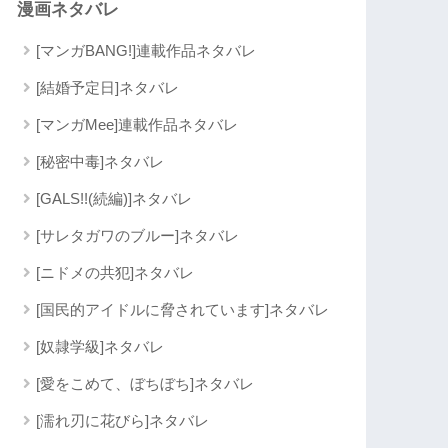
漫画ネタバレ
[マンガBANG!]連載作品ネタバレ
[結婚予定日]ネタバレ
[マンガMee]連載作品ネタバレ
[秘密中毒]ネタバレ
[GALS!!(続編)]ネタバレ
[サレタガワのブルー]ネタバレ
[ニドメの共犯]ネタバレ
[国民的アイドルに脅されています]ネタバレ
[奴隷学級]ネタバレ
[愛をこめて、ぼちぼち]ネタバレ
[濡れ刃に花びら]ネタバレ