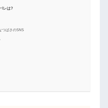
バレは?
なつばさのSNS
?