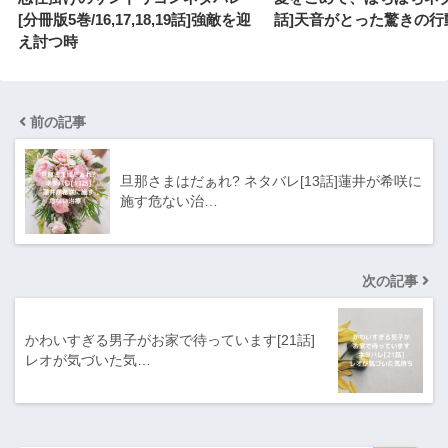
[分冊版5巻/16,17,18,19話]強敵を迎
話]天音がとった驚きの行
え討つ時
前の記事
旦那さまはだぁれ? ネタバレ[13話]蓮井が希咲に
施す危ない治…
次の記事
かわいすぎる男子がお家で待っています[21話]
レオが気づいた気…