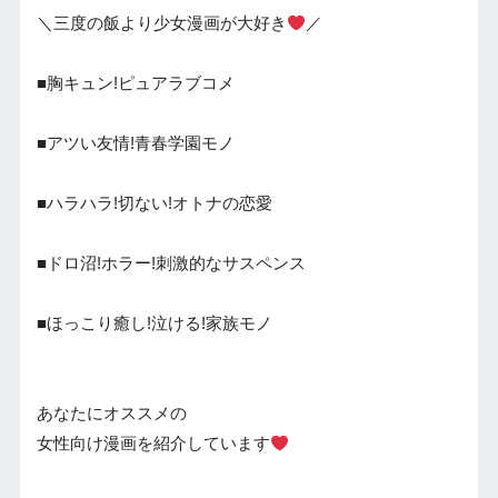
＼三度の飯より少女漫画が大好き
／
■胸キュン!ピュアラブコメ
■アツい友情!青春学園モノ
■ハラハラ!切ない!オトナの恋愛
■ドロ沼!ホラー!刺激的なサスペンス
■ほっこり癒し!泣ける!家族モノ
あなたにオススメの
女性向け漫画を紹介しています