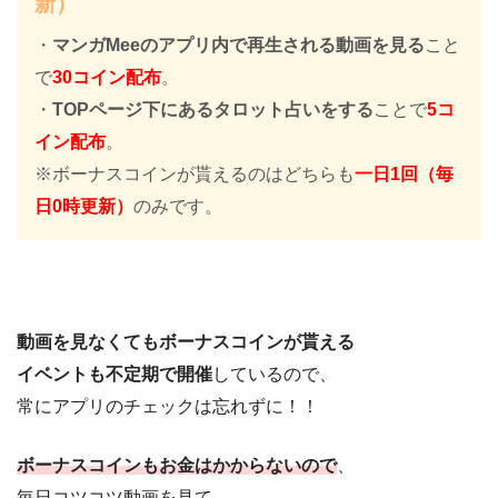
新）
・
マンガMeeのアプリ内で再生される動画を見る
こと
で
30コイン配布
。
・
TOPページ下にあるタロット占いをする
ことで
5コ
イン配布
。
※ボーナスコインが貰えるのはどちらも
一日1回（毎
日0時更新）
のみです。
動画を見なくてもボーナスコインが貰える
イベントも不定期で開催
しているので、
常にアプリのチェックは忘れずに！！
ボーナスコインもお金はかからないので
、
毎日コツコツ動画を見て、