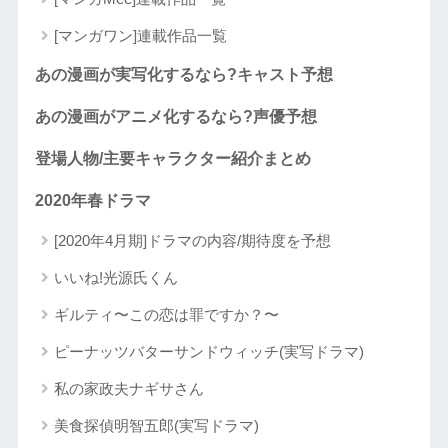
[マンガワン]連載作品一覧
あの漫画が実写化するなら?キャスト予想
あの漫画がアニメ化するなら?声優予想
登場人物/主要キャラクター紹介まとめ
2020年春ドラマ
[2020年4月期]ドラマの内容/期待度を予想
いいね!光源氏くん
ギルティ〜この恋は罪ですか？〜
ピーナッツバターサンドウィッチ(実写ドラマ)
私の家政夫ナギサさん
美食探偵明智五郎(実写ドラマ)