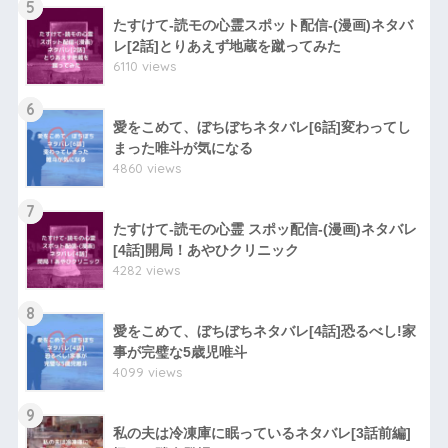
5
たすけて-読モの心霊スポット配信-(漫画)ネタバ
レ[2話]とりあえず地蔵を蹴ってみた
6110 views
6
愛をこめて、ぼちぼちネタバレ[6話]変わってし
まった唯斗が気になる
4860 views
7
たすけて-読モの心霊 スポッ配信-(漫画)ネタバレ
[4話]開局！あやひクリニック
4282 views
8
愛をこめて、ぼちぼちネタバレ[4話]恐るべし!家
事が完璧な5歳児唯斗
4099 views
9
私の夫は冷凍庫に眠っているネタバレ[3話前編]