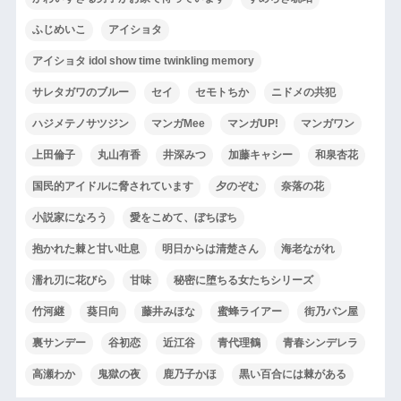
ふじめいこ
アイショタ
アイショタ idol show time twinkling memory
サレタガワのブルー
セイ
セモトちか
ニドメの共犯
ハジメテノサツジン
マンガMee
マンガUP!
マンガワン
上田倫子
丸山有香
井深みつ
加藤キャシー
和泉杏花
国民的アイドルに脅されています
夕のぞむ
奈落の花
小説家になろう
愛をこめて、ぼちぼち
抱かれた棘と甘い吐息
明日からは清楚さん
海老ながれ
濡れ刃に花びら
甘味
秘密に堕ちる女たちシリーズ
竹河継
葵日向
藤井みほな
蜜蜂ライアー
街乃パン屋
裏サンデー
谷初恋
近江谷
青代理鶴
青春シンデレラ
高瀬わか
鬼獄の夜
鹿乃子かほ
黒い百合には棘がある