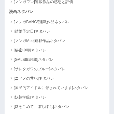
[マンガワン]連載作品の感想と評価
漫画ネタバレ
[マンガBANG!]連載作品ネタバレ
[結婚予定日]ネタバレ
[マンガMee]連載作品ネタバレ
[秘密中毒]ネタバレ
[GALS!!(続編)]ネタバレ
[サレタガワのブルー]ネタバレ
[ニドメの共犯]ネタバレ
[国民的アイドルに脅されています]ネタバレ
[奴隷学級]ネタバレ
[愛をこめて、ぼちぼち]ネタバレ