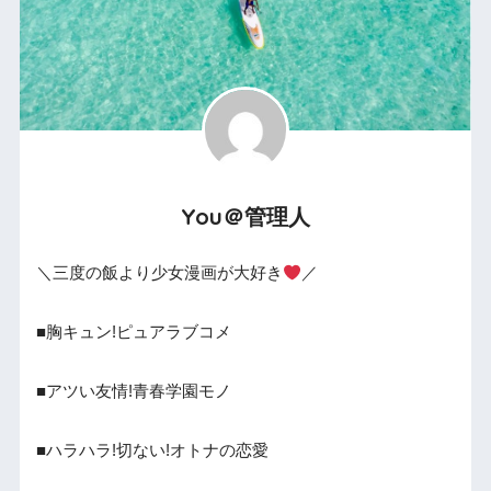
You＠管理人
＼三度の飯より少女漫画が大好き
／
■胸キュン!ピュアラブコメ
■アツい友情!青春学園モノ
■ハラハラ!切ない!オトナの恋愛