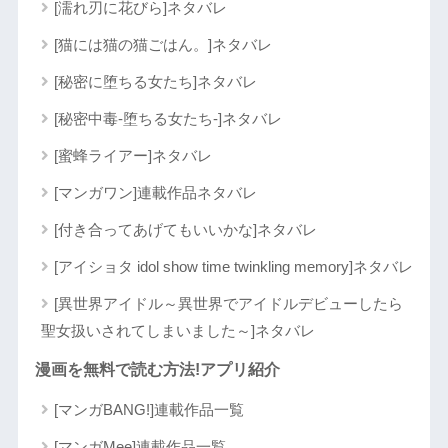
[濡れ刃に花びら]ネタバレ
[猫には猫の猫ごはん。]ネタバレ
[秘密に堕ちる女たち]ネタバレ
[秘密中毒-堕ちる女たち-]ネタバレ
[蜜蜂ライアー]ネタバレ
[マンガワン]連載作品ネタバレ
[付き合ってあげてもいいかな]ネタバレ
[アイショタ idol show time twinkling memory]ネタバレ
[異世界アイドル～異世界でアイドルデビューしたら
聖女扱いされてしまいました～]ネタバレ
漫画を無料で読む方法!アプリ紹介
[マンガBANG!]連載作品一覧
[マンガMee]連載作品一覧