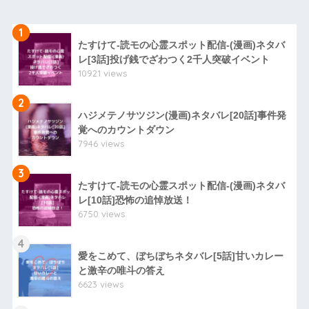
1
たすけて-読モの心霊スポット配信-(漫画)ネタバ
レ[3話]投げ銭でざわつく2千人突破イベント
10921 views
2
ハジメテノサツジン(漫画)ネタバレ[20話]事件発
覚へのカウントダウン
7946 views
3
たすけて-読モの心霊スポット配信-(漫画)ネタバ
レ[10話]恐怖の追悼放送！
6750 views
4
愛をこめて、ぼちぼちネタバレ[5話]甘いカレー
と激辛の唯斗の答え
6623 views