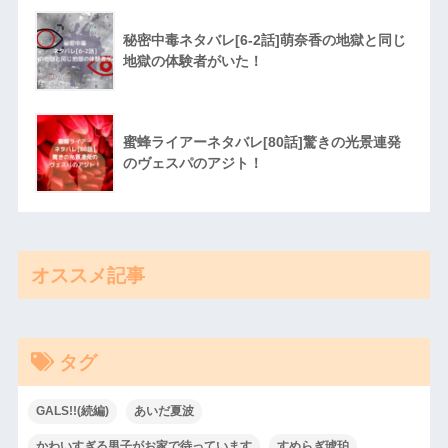
秘密中毒ネタバレ[6-2話]萌奈香の地獄と同じ
地獄の体験者がいた！
蜜蜂ライアーネタバレ[80話]驚きの光景連発
のヴェスパのアジト！
オススメ記事
タグ
GALS!!(続編)
あいだ夏波
かわいすぎる男子がお家で待っています
すめらぎ琥珀