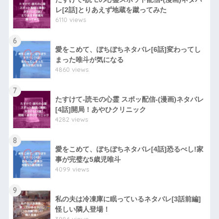
レ[2話]とりあえず地蔵を蹴ってみた
6110 views
6
愛をこめて、ぼちぼちネタバレ[6話]変わってし
まった唯斗が気になる
4860 views
7
たすけて-読モの心霊 スポッ配信-(漫画)ネタバレ
[4話]開局！あやひクリニック
4282 views
8
愛をこめて、ぼちぼちネタバレ[4話]恐るべし!家
事が完璧な5歳児唯斗
4099 views
9
私の夫は冷凍庫に眠っているネタバレ[3話前編]
怪しい隣人登場！