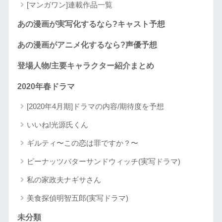
[マンガワン]連載作品一覧
あの漫画が実写化するなら?キャスト予想
あの漫画がアニメ化するなら?声優予想
登場人物/主要キャラクター紹介まとめ
2020年春ドラマ
[2020年4月期]ドラマの内容/期待度を予想
いいね!光源氏くん
ギルティ〜この恋は罪ですか？〜
ピーナッツバターサンドウィッチ(実写ドラマ)
私の家政夫ナギサさん
美食探偵明智五郎(実写ドラマ)
未分類