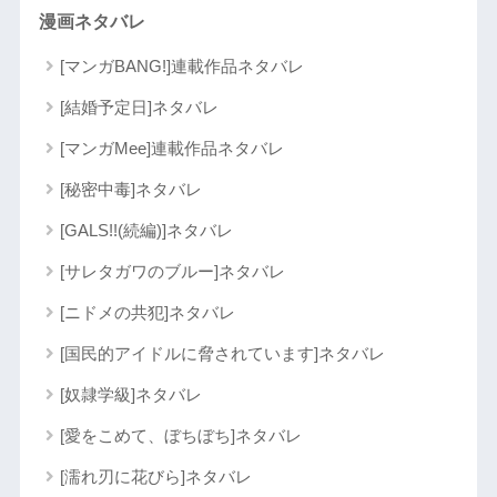
漫画ネタバレ
[マンガBANG!]連載作品ネタバレ
[結婚予定日]ネタバレ
[マンガMee]連載作品ネタバレ
[秘密中毒]ネタバレ
[GALS!!(続編)]ネタバレ
[サレタガワのブルー]ネタバレ
[ニドメの共犯]ネタバレ
[国民的アイドルに脅されています]ネタバレ
[奴隷学級]ネタバレ
[愛をこめて、ぼちぼち]ネタバレ
[濡れ刃に花びら]ネタバレ