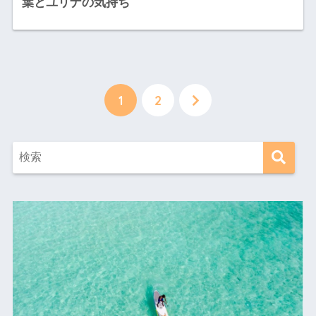
葉とユリナの気持ち
1
2