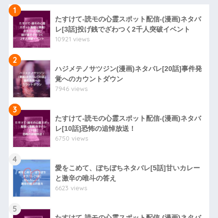
1
たすけて-読モの心霊スポット配信-(漫画)ネタバ
レ[3話]投げ銭でざわつく2千人突破イベント
10921 views
2
ハジメテノサツジン(漫画)ネタバレ[20話]事件発
覚へのカウントダウン
7946 views
3
たすけて-読モの心霊スポット配信-(漫画)ネタバ
レ[10話]恐怖の追悼放送！
6750 views
4
愛をこめて、ぼちぼちネタバレ[5話]甘いカレー
と激辛の唯斗の答え
6623 views
5
たすけて-読モの心霊スポット配信-(漫画)ネタバ