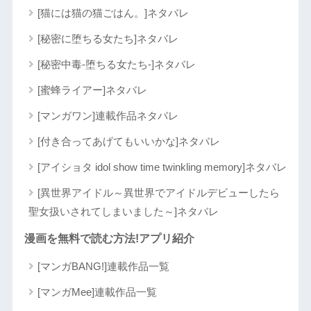
[猫には猫の猫ごはん。]ネタバレ
[秘密に堕ちる女たち]ネタバレ
[秘密中毒-堕ちる女たち-]ネタバレ
[蜜蜂ライアー]ネタバレ
[マンガワン]連載作品ネタバレ
[付き合ってあげてもいいかな]ネタバレ
[アイショタ idol show time twinkling memory]ネタバレ
[異世界アイドル～異世界でアイドルデビューしたら
聖女扱いされてしまいました～]ネタバレ
漫画を無料で読む方法!アプリ紹介
[マンガBANG!]連載作品一覧
[マンガMee]連載作品一覧