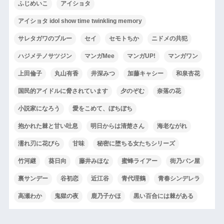
ふじめいこ
アイショタ
アイショタ idol show time twinkling memory
サレタガワのブルー
セイ
セモトちか
ニドメの共犯
ハジメテノサツジン
マンガMee
マンガUP!
マンガワン
上田倫子
丸山有香
井深みつ
加藤キャシー
和泉杏花
国民的アイドルに脅されています
夕のぞむ
奈落の花
小説家になろう
愛をこめて、ぼちぼち
抱かれた棘と甘い吐息
明日からは清楚さん
海老ながれ
濡れ刃に花びら
甘味
秘密に堕ちる女たちシリーズ
竹河継
葵日向
藤井みほな
蜜蜂ライアー
街乃パン屋
裏サンデー
谷初恋
近江谷
青代理鶴
青春シンデレラ
高瀬わか
鬼獄の夜
鹿乃子かほ
黒い百合には棘がある