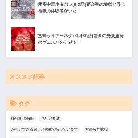
秘密中毒ネタバレ[6-2話]萌奈香の地獄と同じ
地獄の体験者がいた！
蜜蜂ライアーネタバレ[80話]驚きの光景連発
のヴェスパのアジト！
オススメ記事
タグ
GALS!!(続編)
あいだ夏波
かわいすぎる男子がお家で待っています
すめらぎ琥珀