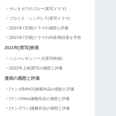
サレタガワのブルー(実写ドラマ)
プロミス・シンデレラ(実写ドラマ)
[2021年7月期]ドラマの感想と評価
[2021年7月期]ドラマの内容/期待度を予想
2021年[実写]映画
ハニーレモンソーダ(実写映画)
[2021年上映]実写の感想と評価
漫画の感想と評価
[マンガBANG!]連載作品の感想と評価
[マンガMee]連載作品の感想と評価
[マンガワン]連載作品の感想と評価