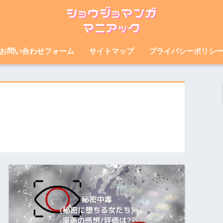
お問い合わせフォーム
サイトマップ
プライバシーポリシ