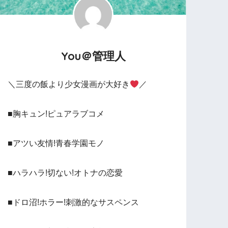
You＠管理人
＼三度の飯より少女漫画が大好き
／
■胸キュン!ピュアラブコメ
■アツい友情!青春学園モノ
■ハラハラ!切ない!オトナの恋愛
■ドロ沼!ホラー!刺激的なサスペンス