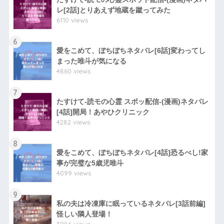
レ[2話]とりあえず地蔵を蹴ってみた
6110 views
6
愛をこめて、ぼちぼちネタバレ[6話]変わってし
まった唯斗が気になる
4860 views
7
たすけて-読モの心霊 スポッ配信-(漫画)ネタバレ
[4話]開局！あやひクリニック
4282 views
8
愛をこめて、ぼちぼちネタバレ[4話]恐るべし!家
事が完璧な5歳児唯斗
4099 views
9
私の夫は冷凍庫に眠っているネタバレ[3話前編]
怪しい隣人登場！