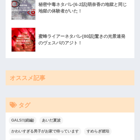
秘密中毒ネタバレ[6-2話]萌奈香の地獄と同じ
地獄の体験者がいた！
蜜蜂ライアーネタバレ[80話]驚きの光景連発
のヴェスパのアジト！
オススメ記事
タグ
GALS!!(続編)
あいだ夏波
かわいすぎる男子がお家で待っています
すめらぎ琥珀