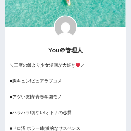
You＠管理人
＼三度の飯より少女漫画が大好き
／
■胸キュン!ピュアラブコメ
■アツい友情!青春学園モノ
■ハラハラ!切ない!オトナの恋愛
■ドロ沼!ホラー!刺激的なサスペンス