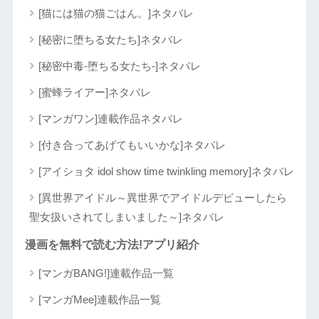
[猫には猫の猫ごはん。]ネタバレ
[秘密に堕ちる女たち]ネタバレ
[秘密中毒-堕ちる女たち-]ネタバレ
[蜜蜂ライアー]ネタバレ
[マンガワン]連載作品ネタバレ
[付き合ってあげてもいいかな]ネタバレ
[アイショタ idol show time twinkling memory]ネタバレ
[異世界アイドル～異世界でアイドルデビューしたら
聖女扱いされてしまいました～]ネタバレ
漫画を無料で読む方法!アプリ紹介
[マンガBANG!]連載作品一覧
[マンガMee]連載作品一覧