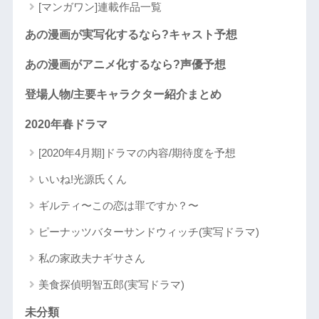
[マンガワン]連載作品一覧
あの漫画が実写化するなら?キャスト予想
あの漫画がアニメ化するなら?声優予想
登場人物/主要キャラクター紹介まとめ
2020年春ドラマ
[2020年4月期]ドラマの内容/期待度を予想
いいね!光源氏くん
ギルティ〜この恋は罪ですか？〜
ピーナッツバターサンドウィッチ(実写ドラマ)
私の家政夫ナギサさん
美食探偵明智五郎(実写ドラマ)
未分類