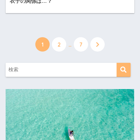
衣子の関係は…？
1
2
…
7