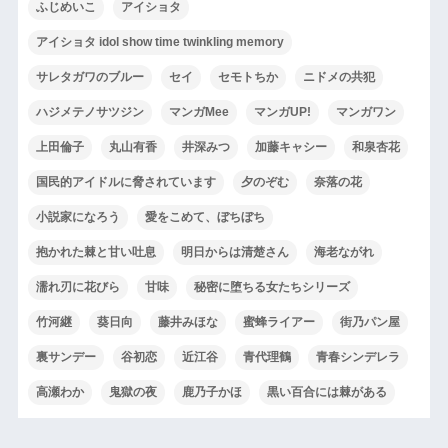
ふじめいこ
アイショタ
アイショタ idol show time twinkling memory
サレタガワのブルー
セイ
セモトちか
ニドメの共犯
ハジメテノサツジン
マンガMee
マンガUP!
マンガワン
上田倫子
丸山有香
井深みつ
加藤キャシー
和泉杏花
国民的アイドルに脅されています
夕のぞむ
奈落の花
小説家になろう
愛をこめて、ぼちぼち
抱かれた棘と甘い吐息
明日からは清楚さん
海老ながれ
濡れ刃に花びら
甘味
秘密に堕ちる女たちシリーズ
竹河継
葵日向
藤井みほな
蜜蜂ライアー
街乃パン屋
裏サンデー
谷初恋
近江谷
青代理鶴
青春シンデレラ
高瀬わか
鬼獄の夜
鹿乃子かほ
黒い百合には棘がある