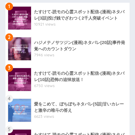
1
たすけて-読モの心霊スポット配信-(漫画)ネタバ
レ[3話]投げ銭でざわつく2千人突破イベント
10921 views
2
ハジメテノサツジン(漫画)ネタバレ[20話]事件発
覚へのカウントダウン
7946 views
3
たすけて-読モの心霊スポット配信-(漫画)ネタバ
レ[10話]恐怖の追悼放送！
6750 views
4
愛をこめて、ぼちぼちネタバレ[5話]甘いカレー
と激辛の唯斗の答え
6623 views
5
たすけて-読モの心霊スポット配信-(漫画)ネタバ