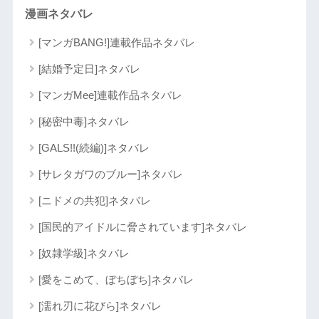
漫画ネタバレ
[マンガBANG!]連載作品ネタバレ
[結婚予定日]ネタバレ
[マンガMee]連載作品ネタバレ
[秘密中毒]ネタバレ
[GALS!!(続編)]ネタバレ
[サレタガワのブルー]ネタバレ
[ニドメの共犯]ネタバレ
[国民的アイドルに脅されています]ネタバレ
[奴隷学級]ネタバレ
[愛をこめて、ぼちぼち]ネタバレ
[濡れ刃に花びら]ネタバレ