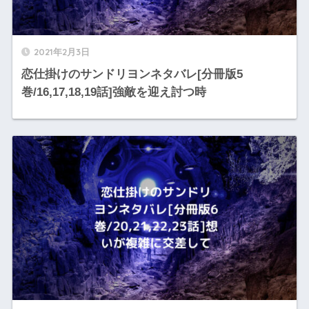
2021年2月3日
恋仕掛けのサンドリヨンネタバレ[分冊版5
巻/16,17,18,19話]強敵を迎え討つ時