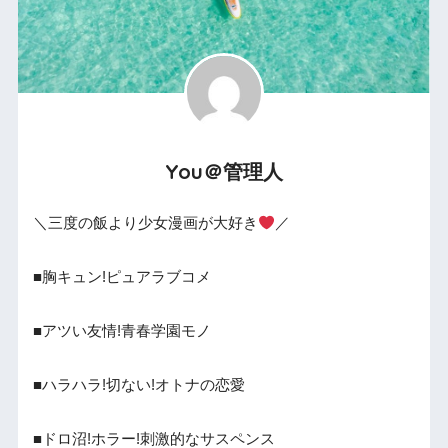
You＠管理人
＼三度の飯より少女漫画が大好き
／
■胸キュン!ピュアラブコメ
■アツい友情!青春学園モノ
■ハラハラ!切ない!オトナの恋愛
■ドロ沼!ホラー!刺激的なサスペンス