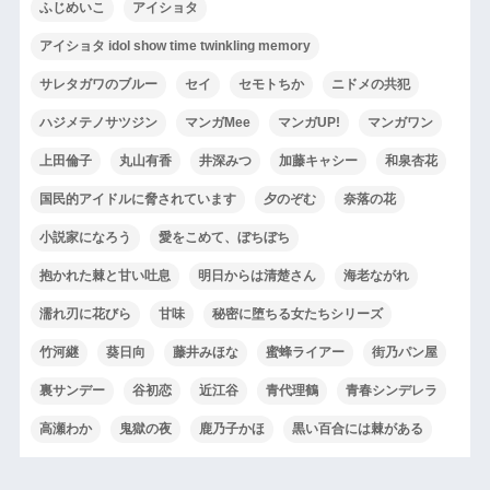
ふじめいこ
アイショタ
アイショタ idol show time twinkling memory
サレタガワのブルー
セイ
セモトちか
ニドメの共犯
ハジメテノサツジン
マンガMee
マンガUP!
マンガワン
上田倫子
丸山有香
井深みつ
加藤キャシー
和泉杏花
国民的アイドルに脅されています
夕のぞむ
奈落の花
小説家になろう
愛をこめて、ぼちぼち
抱かれた棘と甘い吐息
明日からは清楚さん
海老ながれ
濡れ刃に花びら
甘味
秘密に堕ちる女たちシリーズ
竹河継
葵日向
藤井みほな
蜜蜂ライアー
街乃パン屋
裏サンデー
谷初恋
近江谷
青代理鶴
青春シンデレラ
高瀬わか
鬼獄の夜
鹿乃子かほ
黒い百合には棘がある