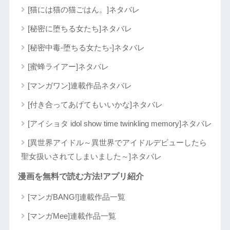
[猫には猫の猫ごはん。]ネタバレ
[秘密に堕ちる女たち]ネタバレ
[秘密中毒-堕ちる女たち-]ネタバレ
[蜜蜂ライアー]ネタバレ
[マンガワン]連載作品ネタバレ
[付き合ってあげてもいいかな]ネタバレ
[アイショタ idol show time twinkling memory]ネタバレ
[異世界アイドル～異世界でアイドルデビューしたら
聖女扱いされてしまいました～]ネタバレ
漫画を無料で読む方法!アプリ紹介
[マンガBANG!]連載作品一覧
[マンガMee]連載作品一覧