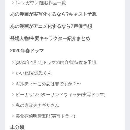
[マンガワン]連載作品一覧
あの漫画が実写化するなら?キャスト予想
あの漫画がアニメ化するなら?声優予想
登場人物/主要キャラクター紹介まとめ
2020年春ドラマ
[2020年4月期]ドラマの内容/期待度を予想
いいね!光源氏くん
ギルティ〜この恋は罪ですか？〜
ピーナッツバターサンドウィッチ(実写ドラマ)
私の家政夫ナギサさん
美食探偵明智五郎(実写ドラマ)
未分類