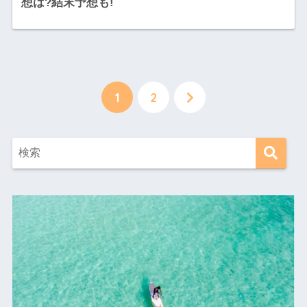
想は?結末予想も!
1
2