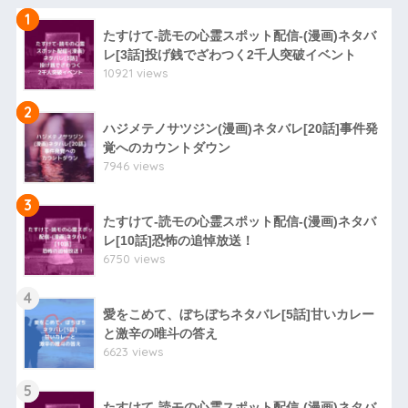
1
たすけて-読モの心霊スポット配信-(漫画)ネタバ
レ[3話]投げ銭でざわつく2千人突破イベント
10921 views
2
ハジメテノサツジン(漫画)ネタバレ[20話]事件発
覚へのカウントダウン
7946 views
3
たすけて-読モの心霊スポット配信-(漫画)ネタバ
レ[10話]恐怖の追悼放送！
6750 views
4
愛をこめて、ぼちぼちネタバレ[5話]甘いカレー
と激辛の唯斗の答え
6623 views
5
たすけて-読モの心霊スポット配信-(漫画)ネタバ