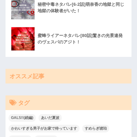
秘密中毒ネタバレ[6-2話]萌奈香の地獄と同じ
地獄の体験者がいた！
蜜蜂ライアーネタバレ[80話]驚きの光景連発
のヴェスパのアジト！
オススメ記事
タグ
GALS!!(続編)
あいだ夏波
かわいすぎる男子がお家で待っています
すめらぎ琥珀