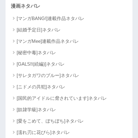
漫画ネタバレ
[マンガBANG!]連載作品ネタバレ
[結婚予定日]ネタバレ
[マンガMee]連載作品ネタバレ
[秘密中毒]ネタバレ
[GALS!!(続編)]ネタバレ
[サレタガワのブルー]ネタバレ
[ニドメの共犯]ネタバレ
[国民的アイドルに脅されています]ネタバレ
[奴隷学級]ネタバレ
[愛をこめて、ぼちぼち]ネタバレ
[濡れ刃に花びら]ネタバレ