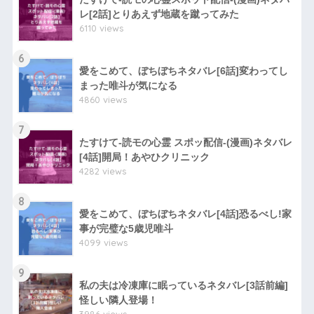
レ[2話]とりあえず地蔵を蹴ってみた
6110 views
6
愛をこめて、ぼちぼちネタバレ[6話]変わってし
まった唯斗が気になる
4860 views
7
たすけて-読モの心霊 スポッ配信-(漫画)ネタバレ
[4話]開局！あやひクリニック
4282 views
8
愛をこめて、ぼちぼちネタバレ[4話]恐るべし!家
事が完璧な5歳児唯斗
4099 views
9
私の夫は冷凍庫に眠っているネタバレ[3話前編]
怪しい隣人登場！