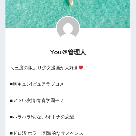
You＠管理人
＼三度の飯より少女漫画が大好き
／
■胸キュン!ピュアラブコメ
■アツい友情!青春学園モノ
■ハラハラ!切ない!オトナの恋愛
■ドロ沼!ホラー!刺激的なサスペンス