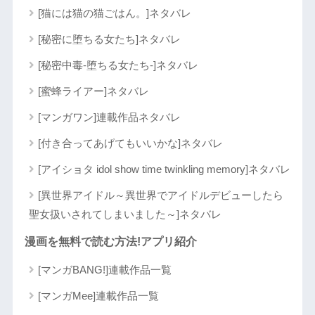
[猫には猫の猫ごはん。]ネタバレ
[秘密に堕ちる女たち]ネタバレ
[秘密中毒-堕ちる女たち-]ネタバレ
[蜜蜂ライアー]ネタバレ
[マンガワン]連載作品ネタバレ
[付き合ってあげてもいいかな]ネタバレ
[アイショタ idol show time twinkling memory]ネタバレ
[異世界アイドル～異世界でアイドルデビューしたら
聖女扱いされてしまいました～]ネタバレ
漫画を無料で読む方法!アプリ紹介
[マンガBANG!]連載作品一覧
[マンガMee]連載作品一覧