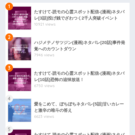
1
たすけて-読モの心霊スポット配信-(漫画)ネタバ
レ[3話]投げ銭でざわつく2千人突破イベント
10921 views
2
ハジメテノサツジン(漫画)ネタバレ[20話]事件発
覚へのカウントダウン
7946 views
3
たすけて-読モの心霊スポット配信-(漫画)ネタバ
レ[10話]恐怖の追悼放送！
6750 views
4
愛をこめて、ぼちぼちネタバレ[5話]甘いカレー
と激辛の唯斗の答え
6623 views
5
たすけて-読モの心霊スポット配信-(漫画)ネタバ