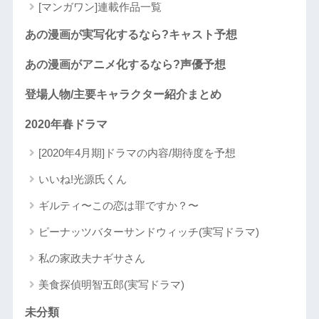
[マンガワン]連載作品一覧
あの漫画が実写化するなら?キャスト予想
あの漫画がアニメ化するなら?声優予想
登場人物/主要キャラクター紹介まとめ
2020年春ドラマ
[2020年4月期]ドラマの内容/期待度を予想
いいね!光源氏くん
ギルティ〜この恋は罪ですか？〜
ピーナッツバターサンドウィッチ(実写ドラマ)
私の家政夫ナギサさん
美食探偵明智五郎(実写ドラマ)
未分類