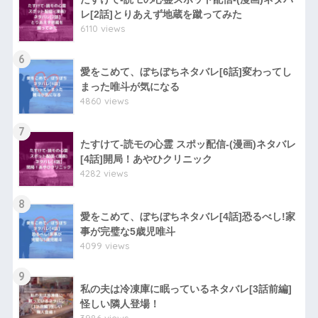
レ[2話]とりあえず地蔵を蹴ってみた
6110 views
6
愛をこめて、ぼちぼちネタバレ[6話]変わってし
まった唯斗が気になる
4860 views
7
たすけて-読モの心霊 スポッ配信-(漫画)ネタバレ
[4話]開局！あやひクリニック
4282 views
8
愛をこめて、ぼちぼちネタバレ[4話]恐るべし!家
事が完璧な5歳児唯斗
4099 views
9
私の夫は冷凍庫に眠っているネタバレ[3話前編]
怪しい隣人登場！