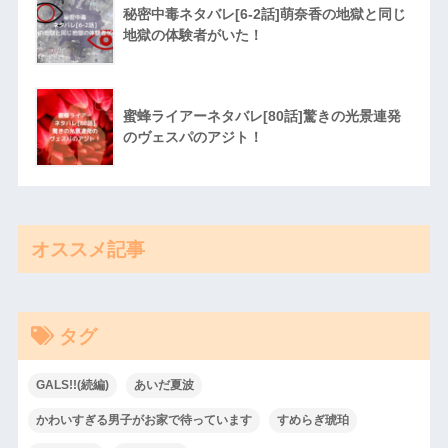
秘密中毒ネタバレ[6-2話]萌奈香の地獄と同じ
地獄の体験者がいた！
蜜蜂ライアーネタバレ[80話]驚きの光景連発
のヴェスパのアジト！
オススメ記事
タグ
GALS!!(続編)
あいだ夏波
かわいすぎる男子がお家で待っています
すめらぎ琥珀