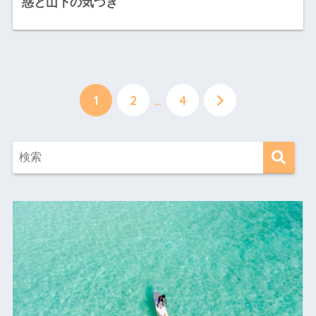
惑と山下の気づき
1
2
…
4