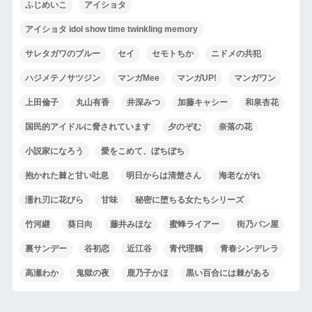
ふじめいこ
アイショタ
アイショタ idol show time twinkling memory
サレタガワのブルー
セイ
セモトちか
ニドメの共犯
ハジメテノサツジン
マンガMee
マンガUP!
マンガワン
上田倫子
丸山有香
井深みつ
加藤キャシー
和泉杏花
国民的アイドルに脅されています
夕のぞむ
奈落の花
小説家になろう
愛をこめて、ぼちぼち
抱かれた棘と甘い吐息
明日からは清楚さん
海老ながれ
濡れ刃に花びら
甘味
秘密に堕ちる女たちシリーズ
竹河継
葵日向
藤井みほな
蜜蜂ライアー
街乃パン屋
裏サンデー
谷初恋
近江谷
青代理鶴
青春シンデレラ
高瀬わか
鬼獄の夜
鹿乃子かほ
黒い百合には棘がある