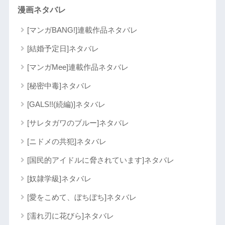
漫画ネタバレ
[マンガBANG!]連載作品ネタバレ
[結婚予定日]ネタバレ
[マンガMee]連載作品ネタバレ
[秘密中毒]ネタバレ
[GALS!!(続編)]ネタバレ
[サレタガワのブルー]ネタバレ
[ニドメの共犯]ネタバレ
[国民的アイドルに脅されています]ネタバレ
[奴隷学級]ネタバレ
[愛をこめて、ぼちぼち]ネタバレ
[濡れ刃に花びら]ネタバレ