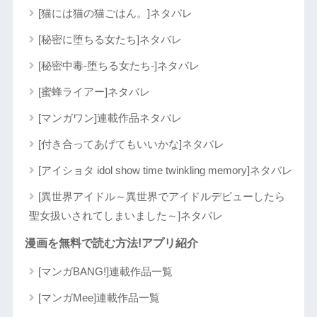
[猫には猫の猫ごはん。]ネタバレ
[秘密に堕ちる女たち]ネタバレ
[秘密中毒-堕ちる女たち-]ネタバレ
[蜜蜂ライアー]ネタバレ
[マンガワン]連載作品ネタバレ
[付き合ってあげてもいいかな]ネタバレ
[アイショタ idol show time twinkling memory]ネタバレ
[異世界アイドル～異世界でアイドルデビューしたら
聖女扱いされてしまいました～]ネタバレ
漫画を無料で読む方法!アプリ紹介
[マンガBANG!]連載作品一覧
[マンガMee]連載作品一覧