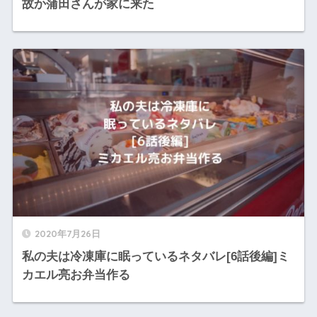
故か蒲田さんが家に来た
2020年7月26日
私の夫は冷凍庫に眠っているネタバレ[6話後編]ミ
カエル亮お弁当作る