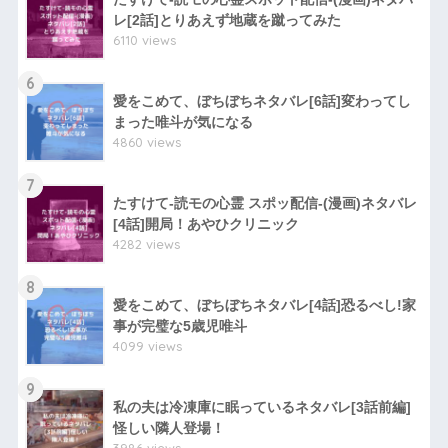
レ[2話]とりあえず地蔵を蹴ってみた
6110 views
6
愛をこめて、ぼちぼちネタバレ[6話]変わってし
まった唯斗が気になる
4860 views
7
たすけて-読モの心霊 スポッ配信-(漫画)ネタバレ
[4話]開局！あやひクリニック
4282 views
8
愛をこめて、ぼちぼちネタバレ[4話]恐るべし!家
事が完璧な5歳児唯斗
4099 views
9
私の夫は冷凍庫に眠っているネタバレ[3話前編]
怪しい隣人登場！