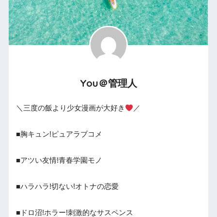
You＠管理人
＼三度の飯より少女漫画が大好き
／
■胸キュン!ピュアラブコメ
■アツい友情!青春学園モノ
■ハラハラ!切ない!オトナの恋愛
■ドロ沼!ホラー!刺激的なサスペンス