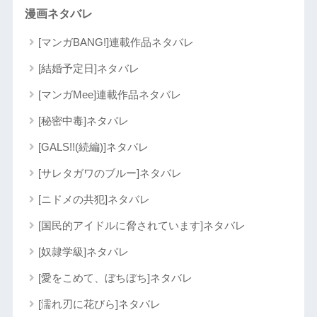
漫画ネタバレ
[マンガBANG!]連載作品ネタバレ
[結婚予定日]ネタバレ
[マンガMee]連載作品ネタバレ
[秘密中毒]ネタバレ
[GALS!!(続編)]ネタバレ
[サレタガワのブルー]ネタバレ
[ニドメの共犯]ネタバレ
[国民的アイドルに脅されています]ネタバレ
[奴隷学級]ネタバレ
[愛をこめて、ぼちぼち]ネタバレ
[濡れ刃に花びら]ネタバレ