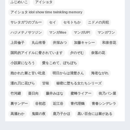
ふじめいこ
アイショタ
アイショタ idol show time twinkling memory
サレタガワのブルー
セイ
セモトちか
ニドメの共犯
ハジメテノサツジン
マンガMee
マンガUP!
マンガワン
上田倫子
丸山有香
井深みつ
加藤キャシー
和泉杏花
国民的アイドルに脅されています
夕のぞむ
奈落の花
小説家になろう
愛をこめて、ぼちぼち
抱かれた棘と甘い吐息
明日からは清楚さん
海老ながれ
濡れ刃に花びら
甘味
秘密に堕ちる女たちシリーズ
竹河継
葵日向
藤井みほな
蜜蜂ライアー
街乃パン屋
裏サンデー
谷初恋
近江谷
青代理鶴
青春シンデレラ
高瀬わか
鬼獄の夜
鹿乃子かほ
黒い百合には棘がある