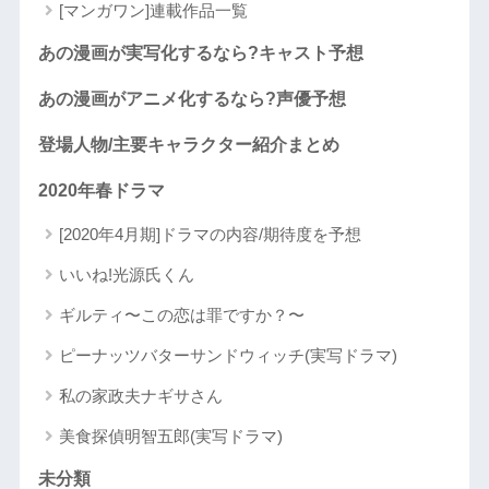
[マンガワン]連載作品一覧
あの漫画が実写化するなら?キャスト予想
あの漫画がアニメ化するなら?声優予想
登場人物/主要キャラクター紹介まとめ
2020年春ドラマ
[2020年4月期]ドラマの内容/期待度を予想
いいね!光源氏くん
ギルティ〜この恋は罪ですか？〜
ピーナッツバターサンドウィッチ(実写ドラマ)
私の家政夫ナギサさん
美食探偵明智五郎(実写ドラマ)
未分類