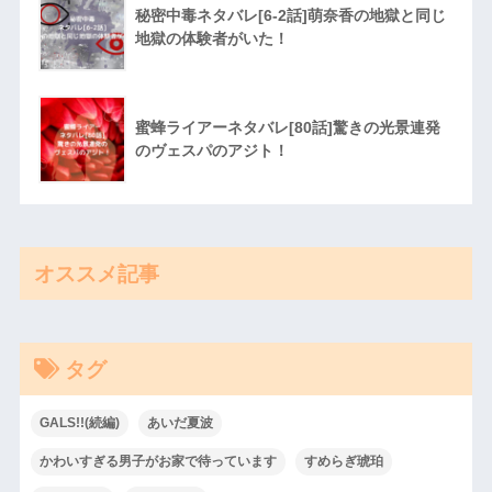
秘密中毒ネタバレ[6-2話]萌奈香の地獄と同じ
地獄の体験者がいた！
蜜蜂ライアーネタバレ[80話]驚きの光景連発
のヴェスパのアジト！
オススメ記事
タグ
GALS!!(続編)
あいだ夏波
かわいすぎる男子がお家で待っています
すめらぎ琥珀