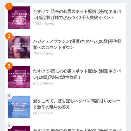
1
たすけて-読モの心霊スポット配信-(漫画)ネタバ
レ[3話]投げ銭でざわつく2千人突破イベント
10921 views
2
ハジメテノサツジン(漫画)ネタバレ[20話]事件発
覚へのカウントダウン
7946 views
3
たすけて-読モの心霊スポット配信-(漫画)ネタバ
レ[10話]恐怖の追悼放送！
6750 views
4
愛をこめて、ぼちぼちネタバレ[5話]甘いカレー
と激辛の唯斗の答え
6623 views
5
たすけて-読モの心霊スポット配信-(漫画)ネタバ