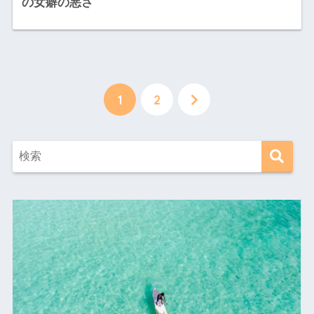
の女癖の悪さ
1
2