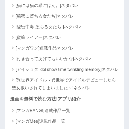
[猫には猫の猫ごはん。]ネタバレ
[秘密に堕ちる女たち]ネタバレ
[秘密中毒-堕ちる女たち-]ネタバレ
[蜜蜂ライアー]ネタバレ
[マンガワン]連載作品ネタバレ
[付き合ってあげてもいいかな]ネタバレ
[アイショタ idol show time twinkling memory]ネタバレ
[異世界アイドル～異世界でアイドルデビューしたら
聖女扱いされてしまいました～]ネタバレ
漫画を無料で読む方法!アプリ紹介
[マンガBANG!]連載作品一覧
[マンガMee]連載作品一覧