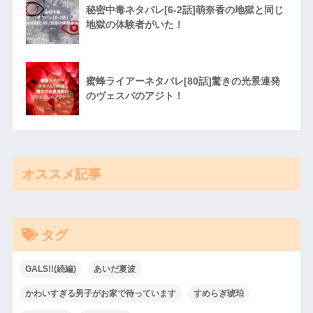
秘密中毒ネタバレ[6-2話]萌奈香の地獄と同じ
地獄の体験者がいた！
蜜蜂ライアーネタバレ[80話]驚きの光景連発
のヴェスパのアジト！
オススメ記事
タグ
GALS!!(続編)
あいだ夏波
かわいすぎる男子がお家で待っています
すめらぎ琥珀