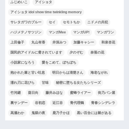
ふじめいこ
アイショタ
アイショタ idol show time twinkling memory
サレタガワのブルー
セイ
セモトちか
ニドメの共犯
ハジメテノサツジン
マンガMee
マンガUP!
マンガワン
上田倫子
丸山有香
井深みつ
加藤キャシー
和泉杏花
国民的アイドルに脅されています
夕のぞむ
奈落の花
小説家になろう
愛をこめて、ぼちぼち
抱かれた棘と甘い吐息
明日からは清楚さん
海老ながれ
濡れ刃に花びら
甘味
秘密に堕ちる女たちシリーズ
竹河継
葵日向
藤井みほな
蜜蜂ライアー
街乃パン屋
裏サンデー
谷初恋
近江谷
青代理鶴
青春シンデレラ
高瀬わか
鬼獄の夜
鹿乃子かほ
黒い百合には棘がある