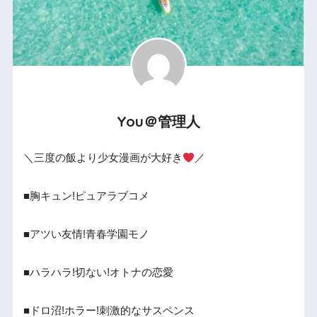
You＠管理人
＼三度の飯より少女漫画が大好き
／
■胸キュン!ピュアラブコメ
■アツい友情!青春学園モノ
■ハラハラ!切ない!オトナの恋愛
■ドロ沼!ホラー!刺激的なサスペンス