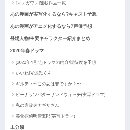
[マンガワン]連載作品一覧
あの漫画が実写化するなら?キャスト予想
あの漫画がアニメ化するなら?声優予想
登場人物/主要キャラクター紹介まとめ
2020年春ドラマ
[2020年4月期]ドラマの内容/期待度を予想
いいね!光源氏くん
ギルティ〜この恋は罪ですか？〜
ピーナッツバターサンドウィッチ(実写ドラマ)
私の家政夫ナギサさん
美食探偵明智五郎(実写ドラマ)
未分類