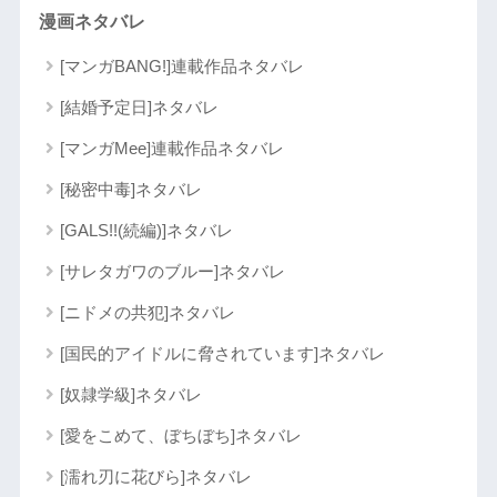
漫画ネタバレ
[マンガBANG!]連載作品ネタバレ
[結婚予定日]ネタバレ
[マンガMee]連載作品ネタバレ
[秘密中毒]ネタバレ
[GALS!!(続編)]ネタバレ
[サレタガワのブルー]ネタバレ
[ニドメの共犯]ネタバレ
[国民的アイドルに脅されています]ネタバレ
[奴隷学級]ネタバレ
[愛をこめて、ぼちぼち]ネタバレ
[濡れ刃に花びら]ネタバレ