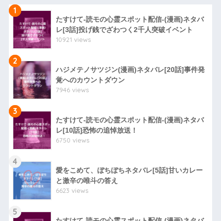
1
たすけて-読モの心霊スポット配信-(漫画)ネタバ
レ[3話]投げ銭でざわつく2千人突破イベント
10921 views
2
ハジメテノサツジン(漫画)ネタバレ[20話]事件発
覚へのカウントダウン
7946 views
3
たすけて-読モの心霊スポット配信-(漫画)ネタバ
レ[10話]恐怖の追悼放送！
6750 views
4
愛をこめて、ぼちぼちネタバレ[5話]甘いカレー
と激辛の唯斗の答え
6623 views
5
たすけて-読モの心霊スポット配信-(漫画)ネタバ