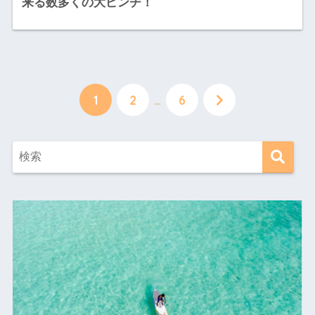
来る数多くの大ピンチ！
1
2
…
6