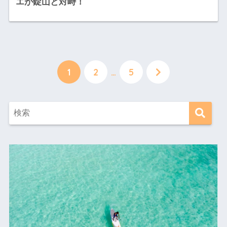
エが錠山と対峙！
1
2
…
5