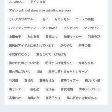
ふじめいこ
アイショタ
アイショタ idol show time twinkling memory
サレタガワのブルー
セイ
セモトちか
ニドメの共犯
ハジメテノサツジン
マンガMee
マンガUP!
マンガワン
上田倫子
丸山有香
井深みつ
加藤キャシー
和泉杏花
国民的アイドルに脅されています
夕のぞむ
奈落の花
小説家になろう
愛をこめて、ぼちぼち
抱かれた棘と甘い吐息
明日からは清楚さん
海老ながれ
濡れ刃に花びら
甘味
秘密に堕ちる女たちシリーズ
竹河継
葵日向
藤井みほな
蜜蜂ライアー
街乃パン屋
裏サンデー
谷初恋
近江谷
青代理鶴
青春シンデレラ
高瀬わか
鬼獄の夜
鹿乃子かほ
黒い百合には棘がある