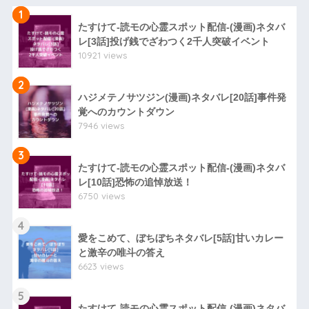
1
たすけて-読モの心霊スポット配信-(漫画)ネタバ
レ[3話]投げ銭でざわつく2千人突破イベント
10921 views
2
ハジメテノサツジン(漫画)ネタバレ[20話]事件発
覚へのカウントダウン
7946 views
3
たすけて-読モの心霊スポット配信-(漫画)ネタバ
レ[10話]恐怖の追悼放送！
6750 views
4
愛をこめて、ぼちぼちネタバレ[5話]甘いカレー
と激辛の唯斗の答え
6623 views
5
たすけて-読モの心霊スポット配信-(漫画)ネタバ