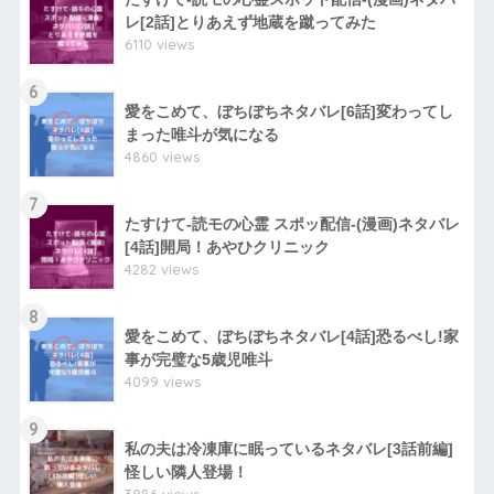
レ[2話]とりあえず地蔵を蹴ってみた
6110 views
6
愛をこめて、ぼちぼちネタバレ[6話]変わってし
まった唯斗が気になる
4860 views
7
たすけて-読モの心霊 スポッ配信-(漫画)ネタバレ
[4話]開局！あやひクリニック
4282 views
8
愛をこめて、ぼちぼちネタバレ[4話]恐るべし!家
事が完璧な5歳児唯斗
4099 views
9
私の夫は冷凍庫に眠っているネタバレ[3話前編]
怪しい隣人登場！