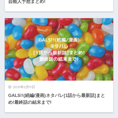
芸能人予想まとめ!
2021年2月11日
GALS!!(続編/漫画)ネタバレ[1話から最新話]まと
め!最終話の結末まで!