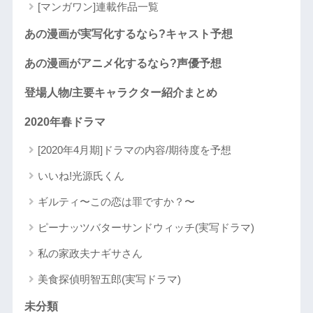
[マンガワン]連載作品一覧
あの漫画が実写化するなら?キャスト予想
あの漫画がアニメ化するなら?声優予想
登場人物/主要キャラクター紹介まとめ
2020年春ドラマ
[2020年4月期]ドラマの内容/期待度を予想
いいね!光源氏くん
ギルティ〜この恋は罪ですか？〜
ピーナッツバターサンドウィッチ(実写ドラマ)
私の家政夫ナギサさん
美食探偵明智五郎(実写ドラマ)
未分類