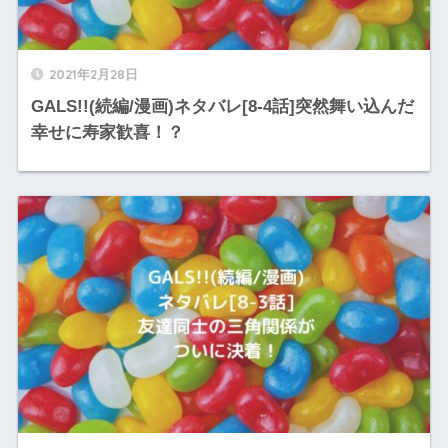
2021年2月28日
GALS!!(続編/漫画)ネタバレ[8-4話]突然舞い込んだ
幸せに寿家歓喜！？