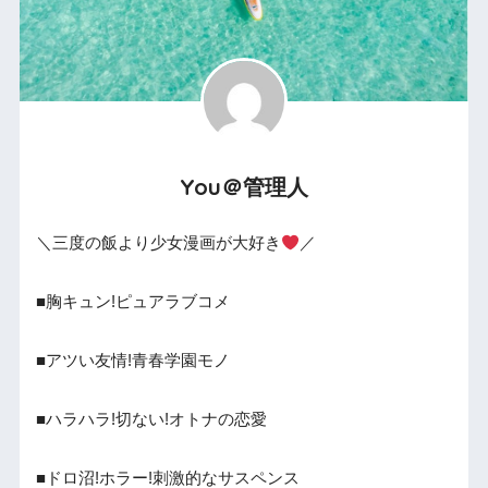
You＠管理人
＼三度の飯より少女漫画が大好き
／
■胸キュン!ピュアラブコメ
■アツい友情!青春学園モノ
■ハラハラ!切ない!オトナの恋愛
■ドロ沼!ホラー!刺激的なサスペンス