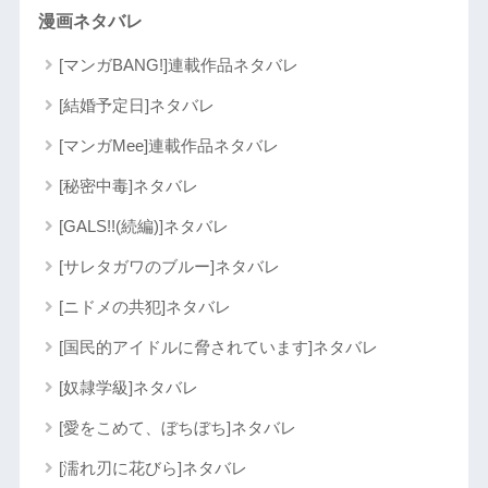
漫画ネタバレ
[マンガBANG!]連載作品ネタバレ
[結婚予定日]ネタバレ
[マンガMee]連載作品ネタバレ
[秘密中毒]ネタバレ
[GALS!!(続編)]ネタバレ
[サレタガワのブルー]ネタバレ
[ニドメの共犯]ネタバレ
[国民的アイドルに脅されています]ネタバレ
[奴隷学級]ネタバレ
[愛をこめて、ぼちぼち]ネタバレ
[濡れ刃に花びら]ネタバレ