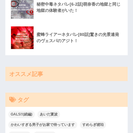
秘密中毒ネタバレ[6-2話]萌奈香の地獄と同じ
地獄の体験者がいた！
蜜蜂ライアーネタバレ[80話]驚きの光景連発
のヴェスパのアジト！
オススメ記事
タグ
GALS!!(続編)
あいだ夏波
かわいすぎる男子がお家で待っています
すめらぎ琥珀