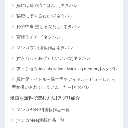
[猫には猫の猫ごはん。]ネタバレ
[秘密に堕ちる女たち]ネタバレ
[秘密中毒-堕ちる女たち-]ネタバレ
[蜜蜂ライアー]ネタバレ
[マンガワン]連載作品ネタバレ
[付き合ってあげてもいいかな]ネタバレ
[アイショタ idol show time twinkling memory]ネタバレ
[異世界アイドル～異世界でアイドルデビューしたら
聖女扱いされてしまいました～]ネタバレ
漫画を無料で読む方法!アプリ紹介
[マンガBANG!]連載作品一覧
[マンガMee]連載作品一覧