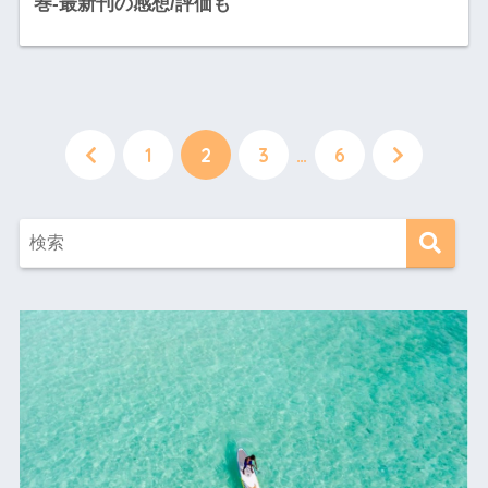
巻-最新刊の感想/評価も
1
2
3
…
6