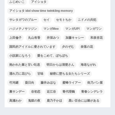
ふじめいこ
アイショタ
アイショタ idol show time twinkling memory
サレタガワのブルー
セイ
セモトちか
ニドメの共犯
ハジメテノサツジン
マンガMee
マンガUP!
マンガワン
上田倫子
丸山有香
井深みつ
加藤キャシー
和泉杏花
国民的アイドルに脅されています
夕のぞむ
奈落の花
小説家になろう
愛をこめて、ぼちぼち
抱かれた棘と甘い吐息
明日からは清楚さん
海老ながれ
濡れ刃に花びら
甘味
秘密に堕ちる女たちシリーズ
竹河継
葵日向
藤井みほな
蜜蜂ライアー
街乃パン屋
裏サンデー
谷初恋
近江谷
青代理鶴
青春シンデレラ
高瀬わか
鬼獄の夜
鹿乃子かほ
黒い百合には棘がある