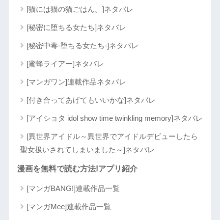
[猫には猫の猫ごはん。]ネタバレ
[秘密に堕ちる女たち]ネタバレ
[秘密中毒-堕ちる女たち-]ネタバレ
[蜜蜂ライアー]ネタバレ
[マンガワン]連載作品ネタバレ
[付き合ってあげてもいいかな]ネタバレ
[アイショタ idol show time twinkling memory]ネタバレ
[異世界アイドル～異世界でアイドルデビューしたら
聖女扱いされてしまいました～]ネタバレ
漫画を無料で読む方法!アプリ紹介
[マンガBANG!]連載作品一覧
[マンガMee]連載作品一覧