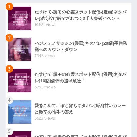
1
たすけて-読モの心霊スポット配信-(漫画)ネタバ
レ[3話]投げ銭でざわつく2千人突破イベント
10921 views
2
ハジメテノサツジン(漫画)ネタバレ[20話]事件発
覚へのカウントダウン
7946 views
3
たすけて-読モの心霊スポット配信-(漫画)ネタバ
レ[10話]恐怖の追悼放送！
6750 views
4
愛をこめて、ぼちぼちネタバレ[5話]甘いカレー
と激辛の唯斗の答え
6623 views
5
たすけて-読モの心霊スポット配信-(漫画)ネタバ