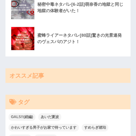
秘密中毒ネタバレ[6-2話]萌奈香の地獄と同じ
地獄の体験者がいた！
蜜蜂ライアーネタバレ[80話]驚きの光景連発
のヴェスパのアジト！
オススメ記事
タグ
GALS!!(続編)
あいだ夏波
かわいすぎる男子がお家で待っています
すめらぎ琥珀