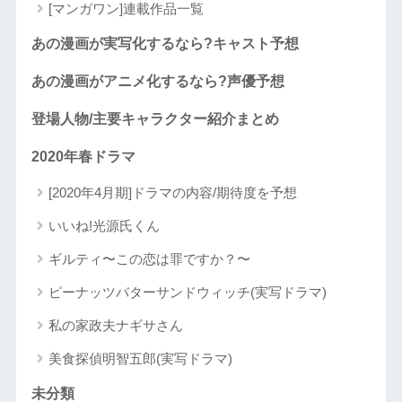
[マンガワン]連載作品一覧
あの漫画が実写化するなら?キャスト予想
あの漫画がアニメ化するなら?声優予想
登場人物/主要キャラクター紹介まとめ
2020年春ドラマ
[2020年4月期]ドラマの内容/期待度を予想
いいね!光源氏くん
ギルティ〜この恋は罪ですか？〜
ピーナッツバターサンドウィッチ(実写ドラマ)
私の家政夫ナギサさん
美食探偵明智五郎(実写ドラマ)
未分類