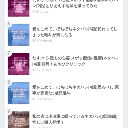
レ[2話]とりあえず地蔵を蹴ってみた
6110 views
6
愛をこめて、ぼちぼちネタバレ[6話]変わってし
まった唯斗が気になる
4860 views
7
たすけて-読モの心霊 スポッ配信-(漫画)ネタバレ
[4話]開局！あやひクリニック
4282 views
8
愛をこめて、ぼちぼちネタバレ[4話]恐るべし!家
事が完璧な5歳児唯斗
4099 views
9
私の夫は冷凍庫に眠っているネタバレ[3話前編]
怪しい隣人登場！