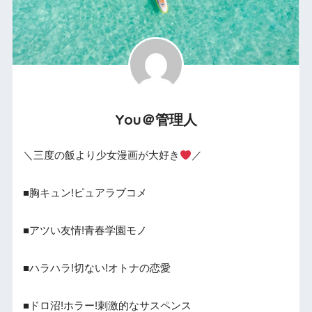
You＠管理人
＼三度の飯より少女漫画が大好き
／
■胸キュン!ピュアラブコメ
■アツい友情!青春学園モノ
■ハラハラ!切ない!オトナの恋愛
■ドロ沼!ホラー!刺激的なサスペンス