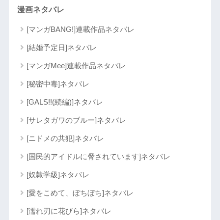
漫画ネタバレ
[マンガBANG!]連載作品ネタバレ
[結婚予定日]ネタバレ
[マンガMee]連載作品ネタバレ
[秘密中毒]ネタバレ
[GALS!!(続編)]ネタバレ
[サレタガワのブルー]ネタバレ
[ニドメの共犯]ネタバレ
[国民的アイドルに脅されています]ネタバレ
[奴隷学級]ネタバレ
[愛をこめて、ぼちぼち]ネタバレ
[濡れ刃に花びら]ネタバレ