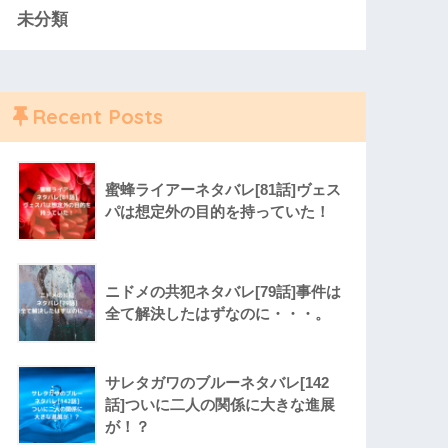
未分類
Recent Posts
蜜蜂ライアーネタバレ[81話]ヴェス
パは想定外の目的を持っていた！
ニドメの共犯ネタバレ[79話]事件は
全て解決したはずなのに・・・。
サレタガワのブルーネタバレ[142
話]ついに二人の関係に大きな進展
が！？