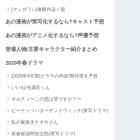
[マンガワン]連載作品一覧
あの漫画が実写化するなら?キャスト予想
あの漫画がアニメ化するなら?声優予想
登場人物/主要キャラクター紹介まとめ
2020年春ドラマ
[2020年4月期]ドラマの内容/期待度を予想
いいね!光源氏くん
ギルティ〜この恋は罪ですか？〜
ピーナッツバターサンドウィッチ(実写ドラマ)
私の家政夫ナギサさん
美食探偵明智五郎(実写ドラマ)