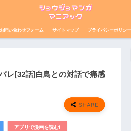
お問い合わせフォーム
サイトマップ
プライバシーポリシ
レ[32話]白鳥との対話で痛感
アプリで漫画を読む!