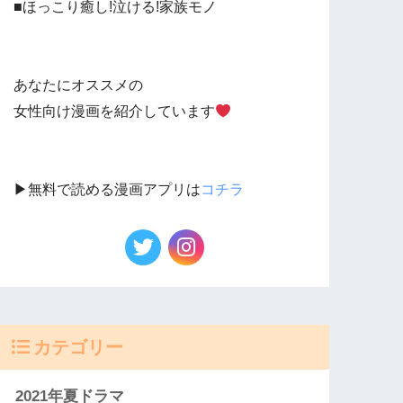
■ほっこり癒し!泣ける!家族モノ
あなたにオススメの
女性向け漫画を紹介しています
▶︎無料で読める漫画アプリは
コチラ
カテゴリー
2021年夏ドラマ