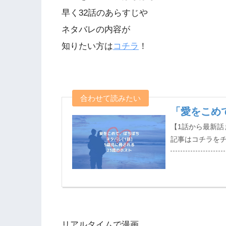
早く32話のあらすじや
ネタバレの内容が
知りたい方は
コチラ
！
「愛をこめ
【1話から最新
記事はコチラを
リアルタイムで漫画