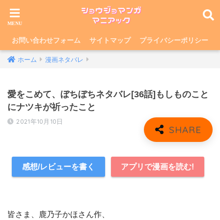
お問い合わせフォーム
サイトマップ
プライバシーポリシー
ホーム
漫画ネタバレ
愛をこめて、ぼちぼちネタバレ[36話]もしものこと
にナツキが祈ったこと
2021年10月10日
感想/レビューを書く
アプリで漫画を読む!
皆さま、鹿乃子かほさん作、