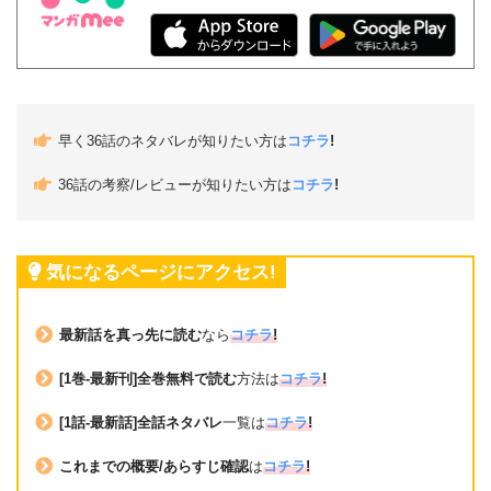
早く36話のネタバレが知りたい方は
コチラ
!
36話の考察/レビューが知りたい方は
コチラ
!
気になるページにアクセス!
最新話を真っ先に読む
なら
コチラ
!
[1巻-最新刊]全巻無料で読む
方法は
コチラ
!
[1話-最新話]全話ネタバレ
一覧は
コチラ
!
これまでの概要/あらすじ確認
は
コチラ
!