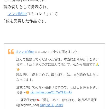
読み切りとして発表され、
「
マンガMee
ヨミコレ！」にて
1位を受賞した作品です。
#マンガMee
ヨミコレ！で1位を頂きました！
読んで投票してくださった皆様、本当にありがとうござい
ます…！たくさんの方に読んで頂けて、心から感謝です
読み切り「愛をこめて、ぼちぼち」は、また読めるように
なってます。
連載に向けてめちゃ頑張りますので、しばしお待ち下さい
ませ〜
pic.twitter.com/CTYnYHBmUi
— 鹿乃子かほ
「愛をこめて、ぼちぼち」毎月25日電子
(@segawa_nao)
August 30, 2019