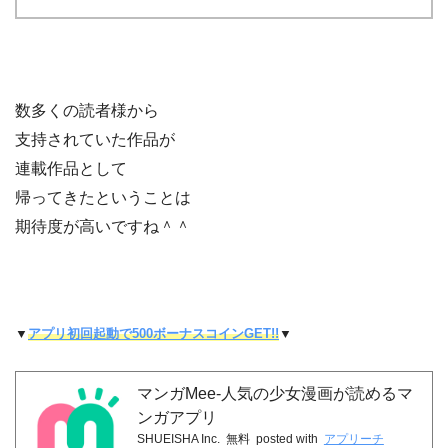
数多くの読者様から
支持されていた作品が
連載作品として
帰ってきたということは
期待度が高いですね＾＾
▼
アプリ初回起動で500ボーナスコインGET!!
▼
マンガMee-人気の少女漫画が読めるマ
ンガアプリ
SHUEISHA Inc.
無料
posted with
アプリーチ