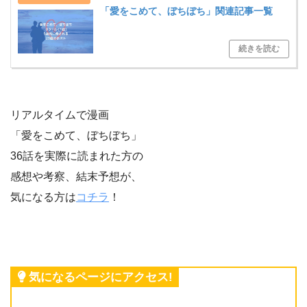
「愛をこめて、ぼちぼち」関連記事一覧
リアルタイムで漫画
「愛をこめて、ぼちぼち」
36話を実際に読まれた方の
感想や考察、結末予想が、
気になる方は
コチラ
！
気になるページにアクセス!