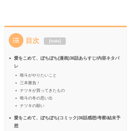
目次
[
hide
]
愛をこめて、ぼちぼち(漫画)36話あらすじ/内容ネタバ
レ
唯斗がやりたいこと
三本勝負！
ナツキが買ってきたもの
唯斗の冬の思い出
ナツキの願い
愛をこめて、ぼちぼち(コミック)36話感想/考察/結末予
想