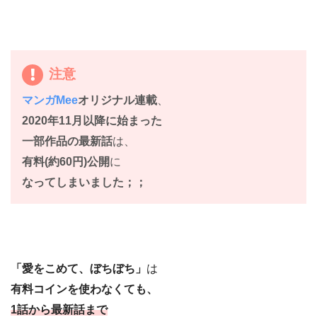
注意
マンガMee
オリジナル連載
、
2020年11月以降に始まった
一部作品の最新話
は、
有料(約60円)公開
に
なってしまいました；；
「愛をこめて、ぼちぼち」
は
有料コインを使わなくても、
1話から最新話まで