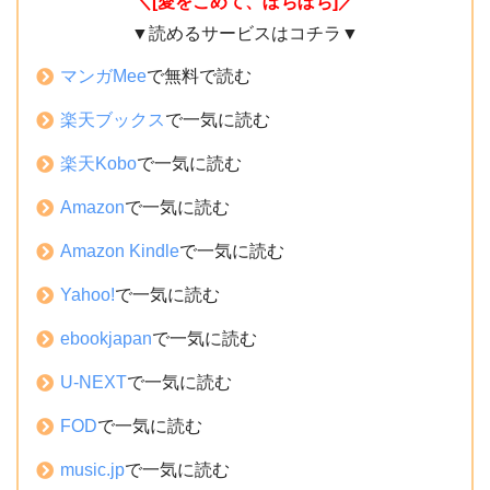
＼[愛をこめて、ぼちぼち]／
▼読めるサービスはコチラ▼
マンガMee
で無料で読む
楽天ブックス
で一気に読む
楽天Kobo
で一気に読む
Amazon
で一気に読む
Amazon Kindle
で一気に読む
Yahoo!
で一気に読む
ebookjapan
で一気に読む
U-NEXT
で一気に読む
FOD
で一気に読む
music.jp
で一気に読む