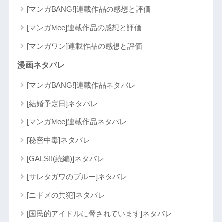
[マンガBANG!]連載作品の感想と評価
[マンガMee]連載作品の感想と評価
[マンガワン]連載作品の感想と評価
漫画ネタバレ
[マンガBANG!]連載作品ネタバレ
[結婚予定日]ネタバレ
[マンガMee]連載作品ネタバレ
[秘密中毒]ネタバレ
[GALS!!(続編)]ネタバレ
[サレタガワのブルー]ネタバレ
[ニドメの共犯]ネタバレ
[国民的アイドルに脅されています]ネタバレ