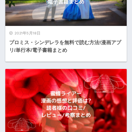
2021年5月18日
プロミス・シンデレラを無料で読む方法!漫画アプ
リ/単行本/電子書籍まとめ