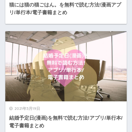
猫には猫の猫ごはん。を無料で読む方法!漫画アプ
リ/単行本/電子書籍まとめ
2021年3月19日
結婚予定日(漫画)を無料で読む方法!アプリ/単行本/
電子書籍まとめ