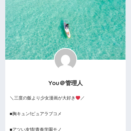
You＠管理人
＼三度の飯より少女漫画が大好き
／
■胸キュン!ピュアラブコメ
■アツい友情!青春学園モノ