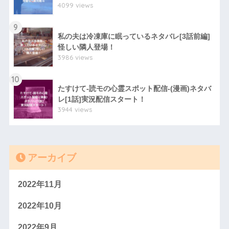
4099 views
9
私の夫は冷凍庫に眠っているネタバレ[3話前編]
怪しい隣人登場！
3986 views
10
たすけて-読モの心霊スポット配信-(漫画)ネタバ
レ[1話]実況配信スタート！
3944 views
アーカイブ
2022年11月
2022年10月
2022年9月