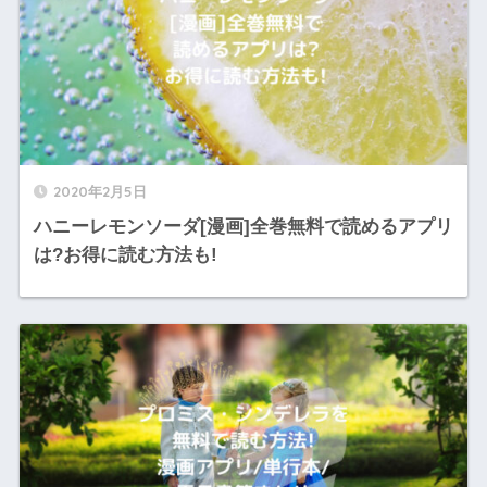
2020年2月5日
ハニーレモンソーダ[漫画]全巻無料で読めるアプリ
は?お得に読む方法も!