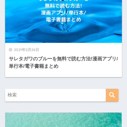
2021年2月26日
サレタガワのブルーを無料で読む方法!漫画アプリ/
単行本/電子書籍まとめ