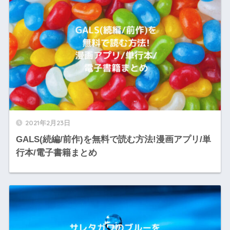
2021年2月23日
GALS(続編/前作)を無料で読む方法!漫画アプリ/単
行本/電子書籍まとめ