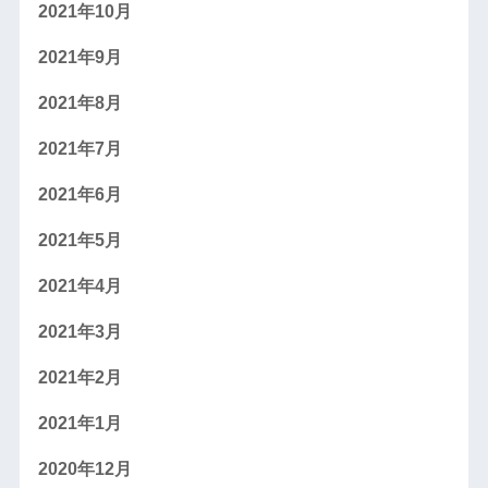
2021年10月
2021年9月
2021年8月
2021年7月
2021年6月
2021年5月
2021年4月
2021年3月
2021年2月
2021年1月
2020年12月