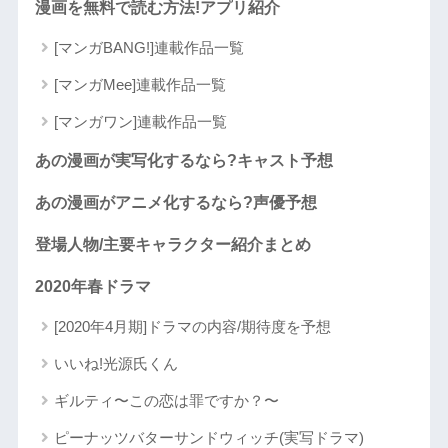
漫画を無料で読む方法!アプリ紹介
[マンガBANG!]連載作品一覧
[マンガMee]連載作品一覧
[マンガワン]連載作品一覧
あの漫画が実写化するなら?キャスト予想
あの漫画がアニメ化するなら?声優予想
登場人物/主要キャラクター紹介まとめ
2020年春ドラマ
[2020年4月期]ドラマの内容/期待度を予想
いいね!光源氏くん
ギルティ〜この恋は罪ですか？〜
ピーナッツバターサンドウィッチ(実写ドラマ)