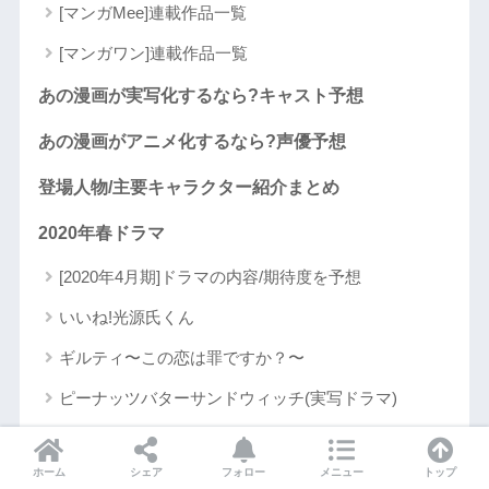
[マンガMee]連載作品一覧
[マンガワン]連載作品一覧
あの漫画が実写化するなら?キャスト予想
あの漫画がアニメ化するなら?声優予想
登場人物/主要キャラクター紹介まとめ
2020年春ドラマ
[2020年4月期]ドラマの内容/期待度を予想
いいね!光源氏くん
ギルティ〜この恋は罪ですか？〜
ピーナッツバターサンドウィッチ(実写ドラマ)
私の家政夫ナギサさん
ホーム
シェア
フォロー
メニュー
トップ
美食探偵明智五郎(実写ドラマ)