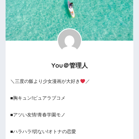
You＠管理人
＼三度の飯より少女漫画が大好き
／
■胸キュン!ピュアラブコメ
■アツい友情!青春学園モノ
■ハラハラ!切ない!オトナの恋愛