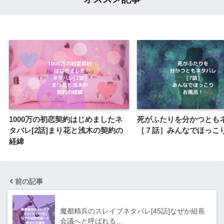
1000万の初恋契約はじめましたネ
死がふたりを分かつとも
タバレ[2話]まり花と浅木の契約の
［７話］みんなでほっこ
経緯
前の記事
魔都精兵のスレイブネタバレ[45話]なぜか組長
会議へと呼ばれる…