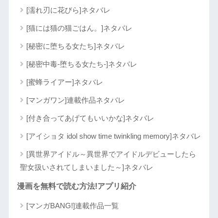
[濡れ刃に花びら]ネタバレ
[猫には猫の猫ごはん。]ネタバレ
[秘密に堕ちる女たち]ネタバレ
[秘密中毒-堕ちる女たち-]ネタバレ
[蜜蜂ライアー]ネタバレ
[マンガワン]連載作品ネタバレ
[付き合ってあげてもいいかな]ネタバレ
[アイショタ idol show time twinkling memory]ネタバレ
[異世界アイドル～異世界でアイドルデビューしたら
聖女扱いされてしまいました～]ネタバレ
漫画を無料で読む方法!アプリ紹介
[マンガBANG!]連載作品一覧