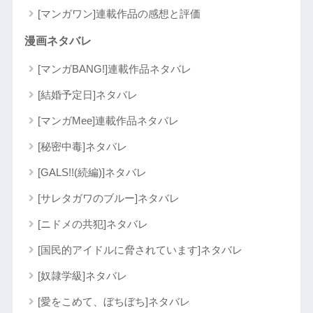
[マンガワン]連載作品の感想と評価
漫画ネタバレ
[マンガBANG!]連載作品ネタバレ
[結婚予定日]ネタバレ
[マンガMee]連載作品ネタバレ
[秘密中毒]ネタバレ
[GALS!!(続編)]ネタバレ
[サレタガワのブルー]ネタバレ
[ニドメの共犯]ネタバレ
[国民的アイドルに脅されています]ネタバレ
[奴隷学級]ネタバレ
[愛をこめて、ぼちぼち]ネタバレ