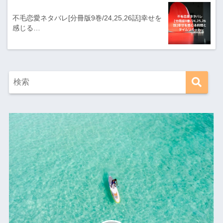
不毛恋愛ネタバレ[分冊版9巻/24,25,26話]幸せを
感じる…