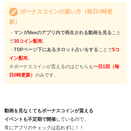
ボーナスコインの貰い方（毎日0時更
新）
・
マンガMeeのアプリ内で再生される動画を見る
こと
で
30コイン配布
。
・
TOPページ下にあるタロット占いをする
ことで
5コ
イン配布
。
※ボーナスコインが貰えるのはどちらも
一日1回（毎
日0時更新）
のみです。
動画を見なくてもボーナスコインが貰える
イベントも不定期で開催
しているので、
常にアプリのチェックは忘れずに！！