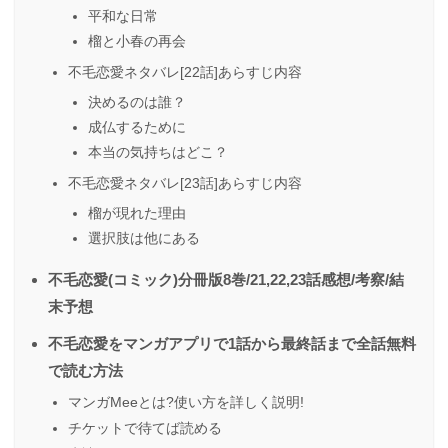
平和な日常
榴と小春の再会
不毛恋愛ネタバレ[22話]あらすじ内容
決めるのは誰？
成仏するために
本当の気持ちはどこ？
不毛恋愛ネタバレ[23話]あらすじ内容
榴が現れた理由
選択肢は他にある
不毛恋愛(コミック)分冊版8巻/21,22,23話感想/考察/結
末予想
不毛恋愛をマンガアプリで1話から最終話まで全話無料
で読む方法
マンガMeeとは?使い方を詳しく説明!
チケットで待てば読める