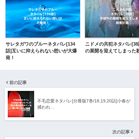
サレタガワのブルーネタバレ[134
ニドメの共犯ネタバレ[38
話]互いに抑えられない想いが大爆
の展開を迎えてしまった
発！
前の記事
不毛恋愛ネタバレ[分冊版7巻/18,19,20話]小春が
捕われ…
次の記事