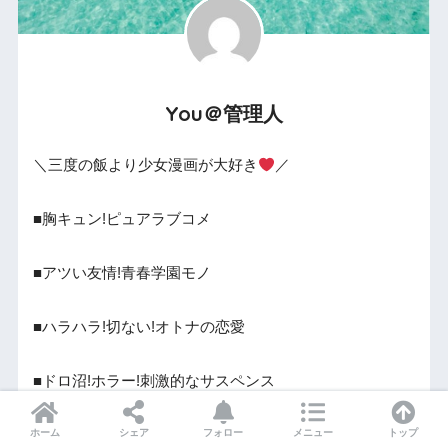
You＠管理人
＼三度の飯より少女漫画が大好き
／
■胸キュン!ピュアラブコメ
■アツい友情!青春学園モノ
■ハラハラ!切ない!オトナの恋愛
■ドロ沼!ホラー!刺激的なサスペンス
ホーム
シェア
フォロー
メニュー
トップ
■ほっこり癒し!泣ける!家族モノ