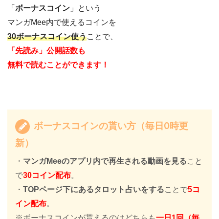
「
ボーナスコイン
」という
マンガMee内で使えるコインを
30ボーナスコイン使う
ことで、
「先読み」公開話数も
無料で読むことができます！
ボーナスコインの貰い方（毎日0時更
新）
・
マンガMeeのアプリ内で再生される動画を見る
こと
で
30コイン配布
。
・
TOPページ下にあるタロット占いをする
ことで
5コ
イン配布
。
※ボーナスコインが貰えるのはどちらも
一日1回（毎