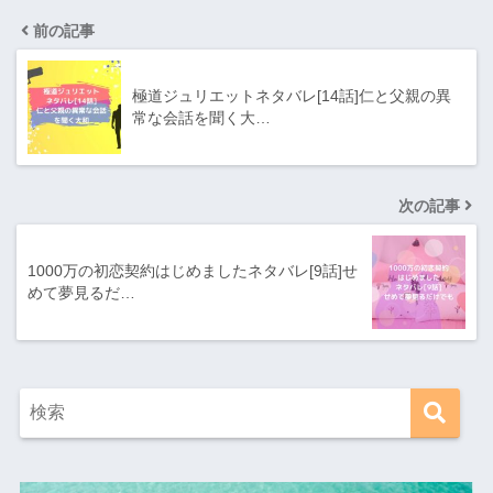
前の記事
極道ジュリエットネタバレ[14話]仁と父親の異
常な会話を聞く大…
次の記事
1000万の初恋契約はじめましたネタバレ[9話]せ
めて夢見るだ…