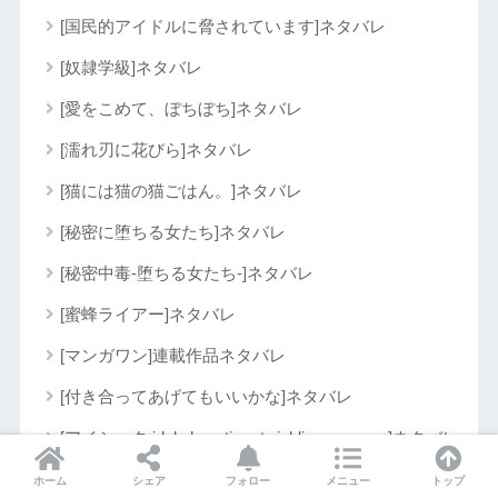
[国民的アイドルに脅されています]ネタバレ
[奴隷学級]ネタバレ
[愛をこめて、ぼちぼち]ネタバレ
[濡れ刃に花びら]ネタバレ
[猫には猫の猫ごはん。]ネタバレ
[秘密に堕ちる女たち]ネタバレ
[秘密中毒-堕ちる女たち-]ネタバレ
[蜜蜂ライアー]ネタバレ
[マンガワン]連載作品ネタバレ
[付き合ってあげてもいいかな]ネタバレ
[アイショタ idol show time twinkling memory]ネタバレ
[異世界アイドル～異世界でアイドルデビューしたら
ホーム
シェア
フォロー
メニュー
トップ