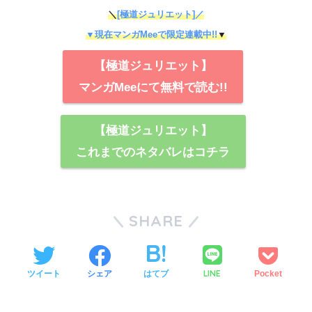
＼
[極道ジュリエット]／
▼現在マンガMeeで限定連載中!!
▼
【極道ジュリエット】
マンガMeeにて無料で読む!!
【極道ジュリエット】
これまでのネタバレはコチラ
SHARE
LINE
ツイート
シェア
はてブ
Pocket