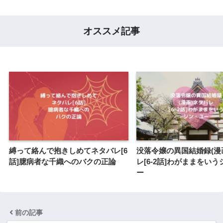
オススメ記事
縛って絡んで抱きしめてネタバレ[6
没落令嬢の異国結婚録(漫
話]臆病者な千織へのバクの正論
レ[6-2話]わがままをい
ー
前の記事