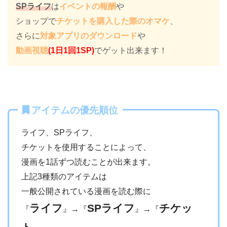
SPライフ
は
イベントの報酬
や
ショップで
チケットを購入した際のオマケ
、
さらに
対象アプリのダウンロード
や
動画視聴
(1日1回1SP)
でゲット出来ます！
アイテムの優先順位
ライフ、SPライフ、
チケットを使用することによって、
漫画を1話ずつ読むことが出来ます。
上記3種類のアイテムは
一般公開されている漫画を読む際に
ライフ
SPライフ
チケッ
『
』→『
』→『