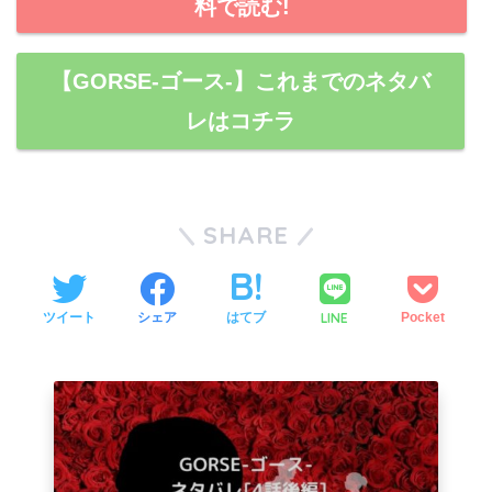
料で読む!
【GORSE-ゴース-】これまでのネタバ
レはコチラ
SHARE
LINE
ツイート
シェア
はてブ
Pocket