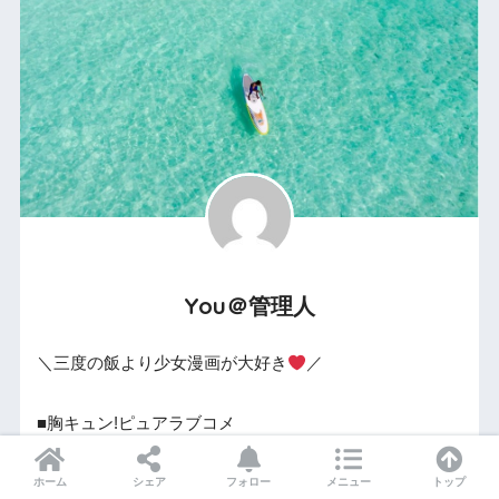
You＠管理人
＼三度の飯より少女漫画が大好き
／
■胸キュン!ピュアラブコメ
■アツい友情!青春学園モノ
ホーム
シェア
フォロー
メニュー
トップ