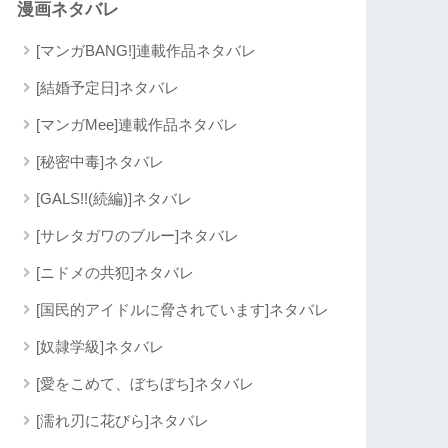
漫画ネタバレ
[マンガBANG!]連載作品ネタバレ
[結婚予定日]ネタバレ
[マンガMee]連載作品ネタバレ
[秘密中毒]ネタバレ
[GALS!!(続編)]ネタバレ
[サレタガワのブルー]ネタバレ
[ニドメの共犯]ネタバレ
[国民的アイドルに脅されています]ネタバレ
[奴隷学級]ネタバレ
[愛をこめて、ぼちぼち]ネタバレ
[濡れ刃に花びら]ネタバレ