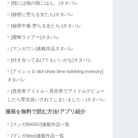
[猫には猫の猫ごはん。]ネタバレ
[秘密に堕ちる女たち]ネタバレ
[秘密中毒-堕ちる女たち-]ネタバレ
[蜜蜂ライアー]ネタバレ
[マンガワン]連載作品ネタバレ
[付き合ってあげてもいいかな]ネタバレ
[アイショタ idol show time twinkling memory]
ネタバレ
[異世界アイドル～異世界でアイドルデビュー
したら聖女扱いされてしまいました～]ネタバレ
漫画を無料で読む方法!アプリ紹介
[マンガBANG!]連載作品一覧
[マンガMee]連載作品一覧