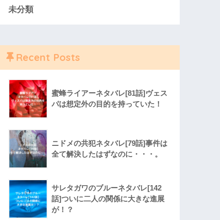
未分類
Recent Posts
蜜蜂ライアーネタバレ[81話]ヴェス
パは想定外の目的を持っていた！
ニドメの共犯ネタバレ[79話]事件は
全て解決したはずなのに・・・。
サレタガワのブルーネタバレ[142
話]ついに二人の関係に大きな進展
が！？