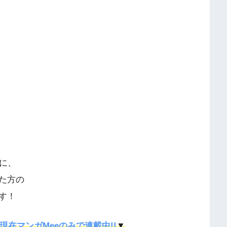
に、
た方の
す！
現在マンガMeeのみで連載中!!
▼