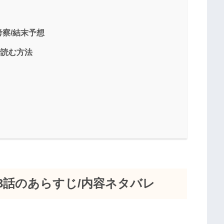
考察/結末予想
で読む方法
23話のあらすじ/内容ネタバレ