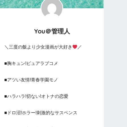
You＠管理人
＼三度の飯より少女漫画が大好き
／
■胸キュン!ピュアラブコメ
■アツい友情!青春学園モノ
■ハラハラ!切ない!オトナの恋愛
■ドロ沼!ホラー!刺激的なサスペンス