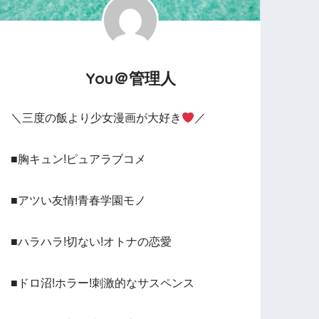
You＠管理人
＼三度の飯より少女漫画が大好き
／
■胸キュン!ピュアラブコメ
■アツい友情!青春学園モノ
■ハラハラ!切ない!オトナの恋愛
■ドロ沼!ホラー!刺激的なサスペンス