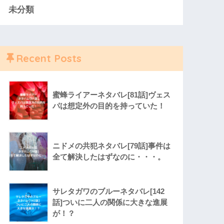
未分類
Recent Posts
蜜蜂ライアーネタバレ[81話]ヴェス
パは想定外の目的を持っていた！
ニドメの共犯ネタバレ[79話]事件は
全て解決したはずなのに・・・。
サレタガワのブルーネタバレ[142
話]ついに二人の関係に大きな進展
が！？