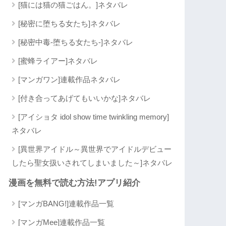
[猫には猫の猫ごはん。]ネタバレ
[秘密に堕ちる女たち]ネタバレ
[秘密中毒-堕ちる女たち-]ネタバレ
[蜜蜂ライアー]ネタバレ
[マンガワン]連載作品ネタバレ
[付き合ってあげてもいいかな]ネタバレ
[アイショタ idol show time twinkling memory]
ネタバレ
[異世界アイドル～異世界でアイドルデビュー
したら聖女扱いされてしまいました～]ネタバレ
漫画を無料で読む方法!アプリ紹介
[マンガBANG!]連載作品一覧
[マンガMee]連載作品一覧