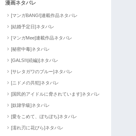
漫画ネタバレ
[マンガBANG!]連載作品ネタバレ
[結婚予定日]ネタバレ
[マンガMee]連載作品ネタバレ
[秘密中毒]ネタバレ
[GALS!!(続編)]ネタバレ
[サレタガワのブルー]ネタバレ
[ニドメの共犯]ネタバレ
[国民的アイドルに脅されています]ネタバレ
[奴隷学級]ネタバレ
[愛をこめて、ぼちぼち]ネタバレ
[濡れ刃に花びら]ネタバレ