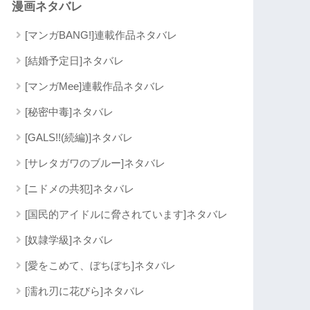
漫画ネタバレ
[マンガBANG!]連載作品ネタバレ
[結婚予定日]ネタバレ
[マンガMee]連載作品ネタバレ
[秘密中毒]ネタバレ
[GALS!!(続編)]ネタバレ
[サレタガワのブルー]ネタバレ
[ニドメの共犯]ネタバレ
[国民的アイドルに脅されています]ネタバレ
[奴隷学級]ネタバレ
[愛をこめて、ぼちぼち]ネタバレ
[濡れ刃に花びら]ネタバレ