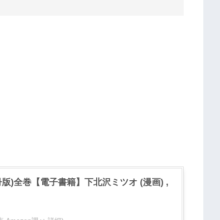
版)全巻【電子書籍】下北沢ミツオ (漫画) ,