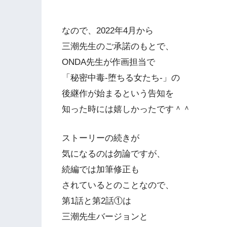
なので、2022年4月から
三潮先生のご承諾のもとで、
ONDA先生が作画担当で
「秘密中毒-堕ちる女たち-」の
後継作が始まるという告知を
知った時には嬉しかったです＾＾
ストーリーの続きが
気になるのは勿論ですが、
続編では加筆修正も
されているとのことなので、
第1話と第2話①は
三潮先生バージョンと