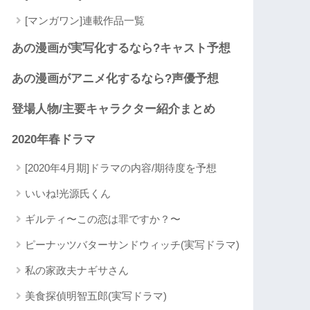
[マンガワン]連載作品一覧
あの漫画が実写化するなら?キャスト予想
あの漫画がアニメ化するなら?声優予想
登場人物/主要キャラクター紹介まとめ
2020年春ドラマ
[2020年4月期]ドラマの内容/期待度を予想
いいね!光源氏くん
ギルティ〜この恋は罪ですか？〜
ピーナッツバターサンドウィッチ(実写ドラマ)
私の家政夫ナギサさん
美食探偵明智五郎(実写ドラマ)