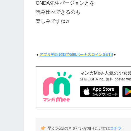
ONDA先生バージョンとを
読み比べできるのも
楽しみですね♬
▼
アプリ初回起動で500ボーナスコインGET!!
▼
マンガMee-人気の少
SHUEISHA Inc.
無料
posted wi
早く3-5話のネタバレが知りたい方は
コチラ
!