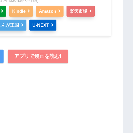
20時点 Amazon調べ-詳細)
Kindle
Amazon
楽天市場
まんが王国
U-NEXT
アプリで漫画を読む!