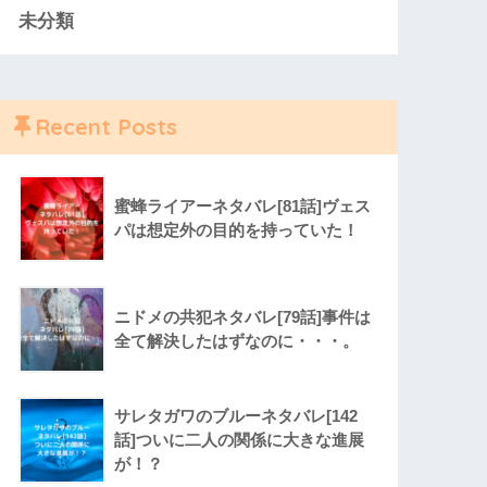
未分類
Recent Posts
蜜蜂ライアーネタバレ[81話]ヴェス
パは想定外の目的を持っていた！
ニドメの共犯ネタバレ[79話]事件は
全て解決したはずなのに・・・。
サレタガワのブルーネタバレ[142
話]ついに二人の関係に大きな進展
が！？