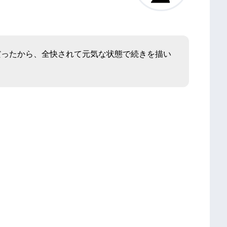
だったから、全快されて元気な状態で続きを描い