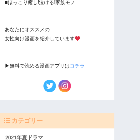
■ほっこり癒し!泣ける!家族モノ
あなたにオススメの
女性向け漫画を紹介しています
▶︎無料で読める漫画アプリは
コチラ
カテゴリー
2021年夏ドラマ