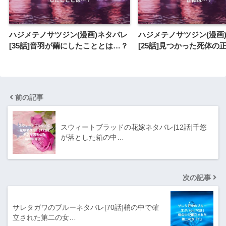
ハジメテノサツジン(漫画)ネタバレ
ハジメテノサツジン(漫画
[35話]音羽が繭にしたこととは…？
[25話]見つかった死体の
前の記事
スウィートブラッドの花嫁ネタバレ[12話]千悠
が落とした箱の中…
次の記事
サレタガワのブルーネタバレ[70話]梢の中で確
立された第二の女…