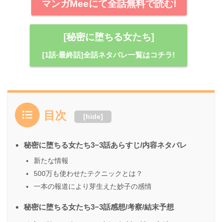
マンガMeeにて全話無料で読む!
[秘密に堕ちる女たち]
[1話-最終話]全話ネタバレ一覧はコチラ!
目次
[
hide
]
秘密に堕ちる女たち3−3話あらすじ/内容ネタバレ
新たな情報
500万も使わせたテクニックとは？
一本の報道により芽生えた妙子の感情
秘密に堕ちる女たち3−3話感想/考察/結末予想