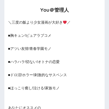
You＠管理人
＼三度の飯より少女漫画が大好き
／
■胸キュン!ピュアラブコメ
■アツい友情!青春学園モノ
■ハラハラ!切ない!オトナの恋愛
■ドロ沼!ホラー!刺激的なサスペンス
■ほっこり癒し!泣ける!家族モノ
あなたにオススメの