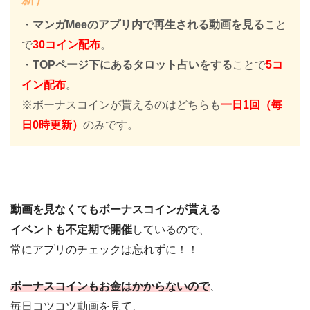
・
マンガMeeのアプリ内で再生される動画を見る
こと
で
30コイン配布
。
・
TOPページ下にあるタロット占いをする
ことで
5コ
イン配布
。
※ボーナスコインが貰えるのはどちらも
一日1回（毎
日0時更新）
のみです。
動画を見なくてもボーナスコインが貰える
イベントも不定期で開催
しているので、
常にアプリのチェックは忘れずに！！
ボーナスコインもお金はかからないので
、
毎日コツコツ動画を見て、