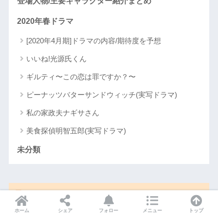
登場人物/主要キャラクター紹介まとめ
2020年春ドラマ
[2020年4月期]ドラマの内容/期待度を予想
いいね!光源氏くん
ギルティ〜この恋は罪ですか？〜
ピーナッツバターサンドウィッチ(実写ドラマ)
私の家政夫ナギサさん
美食探偵明智五郎(実写ドラマ)
未分類
Recent Posts
ホーム
シェア
フォロー
メニュー
トップ