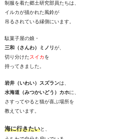
制服を着た郷土研究部員たちは、
イルカが描かれた風鈴が
吊るされている縁側にいます。
駄菓子屋の娘・
三和（さんわ）ミノリ
が、
切り分けた
スイカ
を
持ってきました。
岩井（いわい）スズラン
は、
水海道（みつかいどう）カホ
に、
さすってやると猫が喜ぶ場所を
教えています。
海に行きたい
と、
うちわで自分を扇いでいる