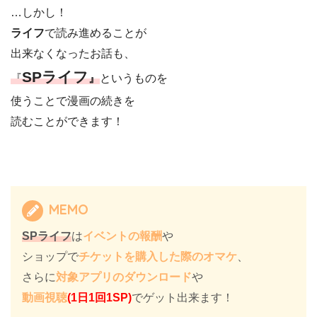
…しかし！
ライフ
で読み進めることが
出来なくなったお話も、
SPライフ
『
』
というものを
使うことで漫画の続きを
読むことができます！
MEMO
SPライフ
は
イベントの報酬
や
ショップで
チケットを購入した際のオマケ
、
さらに
対象アプリのダウンロード
や
動画視聴
(1日1回1SP)
でゲット出来ます！