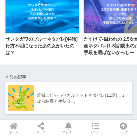
サレタガワのブルーネタバレ[44話]
たすけて-囚われの 2.5次
行方不明になったあの女がいたの
画ネタバレ[1-8話]脱出
は？
手段を選ばないかっしー
前の記事
茨城ごじゃっぺカルテットネタバレ[11話]しょ
ぼろ納豆と生徒会…
次の記事
ホーム
シェア
フォロー
メニュー
トップ