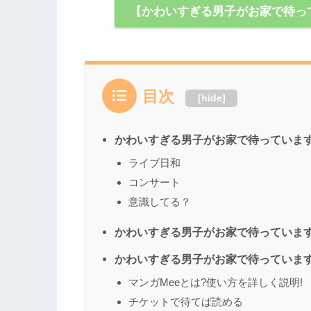
【かわいすぎる男子がお家で待っ
目次
[
hide
]
かわいすぎる男子がお家で待っています
ライブ日和
コンサート
意識してる？
かわいすぎる男子がお家で待っています1
かわいすぎる男子がお家で待っています
マンガMeeとは?使い方を詳しく説明!
チケットで待てば読める