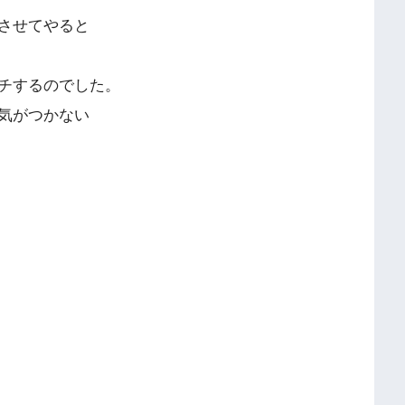
させてやると
チするのでした。
気がつかない