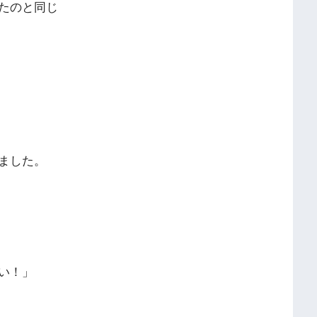
たのと同じ
ました。
い！」