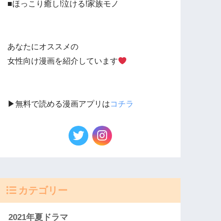
■ほっこり癒し!泣ける!家族モノ
あなたにオススメの
女性向け漫画を紹介しています
▶︎無料で読める漫画アプリは
コチラ
カテゴリー
2021年夏ドラマ