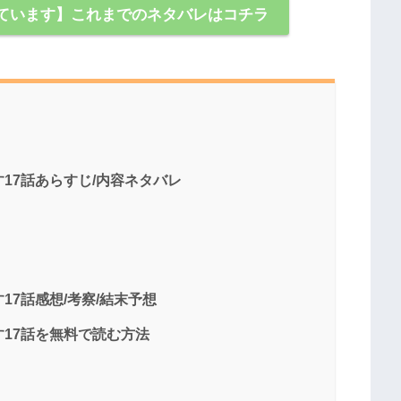
ています】これまでのネタバレはコチラ
17話あらすじ/内容ネタバレ
7話感想/考察/結末予想
17話を無料で読む方法