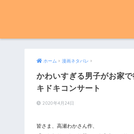
ホーム
漫画ネタバレ
かわいすぎる男子がお家で待
キドキコンサート
2020年4月24日
皆さま、高瀬わかさん作、