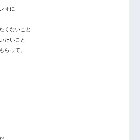
レオに
たくないこと
いたいこと
もらって、
だ