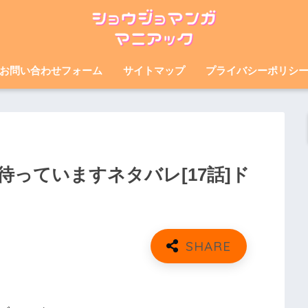
お問い合わせフォーム
サイトマップ
プライバシーポリシ
っていますネタバレ[17話]ド