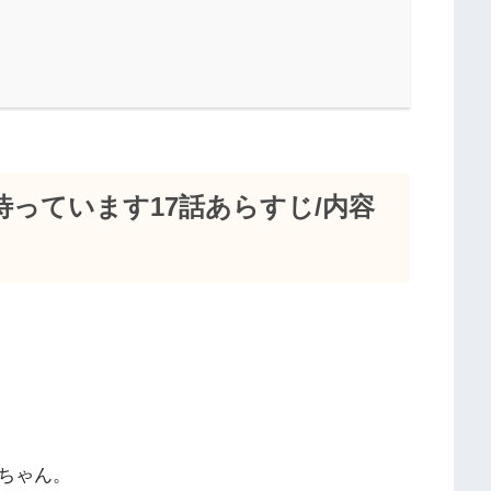
っています17話あらすじ/内容
ちゃん。