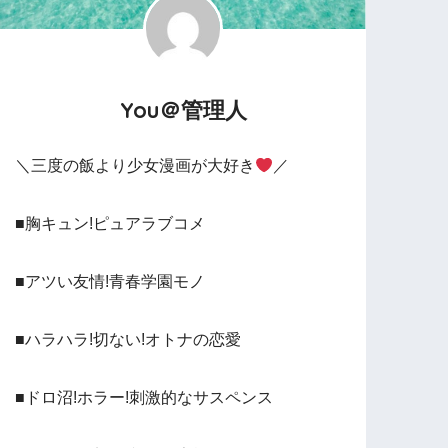
You＠管理人
＼三度の飯より少女漫画が大好き
／
■胸キュン!ピュアラブコメ
■アツい友情!青春学園モノ
■ハラハラ!切ない!オトナの恋愛
■ドロ沼!ホラー!刺激的なサスペンス