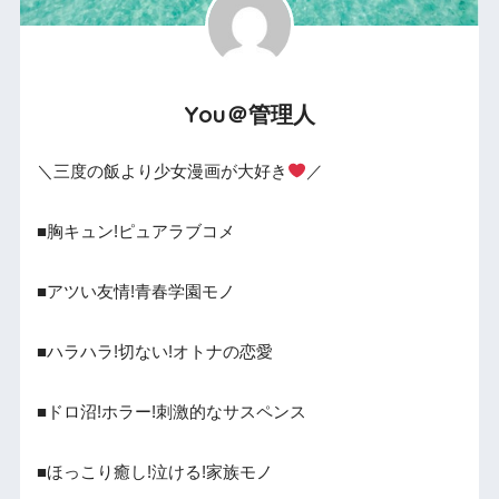
You＠管理人
＼三度の飯より少女漫画が大好き
／
■胸キュン!ピュアラブコメ
■アツい友情!青春学園モノ
■ハラハラ!切ない!オトナの恋愛
■ドロ沼!ホラー!刺激的なサスペンス
■ほっこり癒し!泣ける!家族モノ