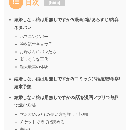
目次
[
hide
]
結婚しない娘は用無しですか?(漫画)3話あらすじ/内容
ネタバレ
ハプニングバー
涙を流すキョウ子
お母さんにバレたら
楽しそうな正代
過去最高の体験…
結婚しない娘は用無しですか?(コミック)3話感想/考察/
結末予想
結婚しない娘は用無しですか?3話を漫画アプリで無料
で読む方法
マンガMeeとは?使い方を詳しく説明!
チケットで待てば読める
先読み