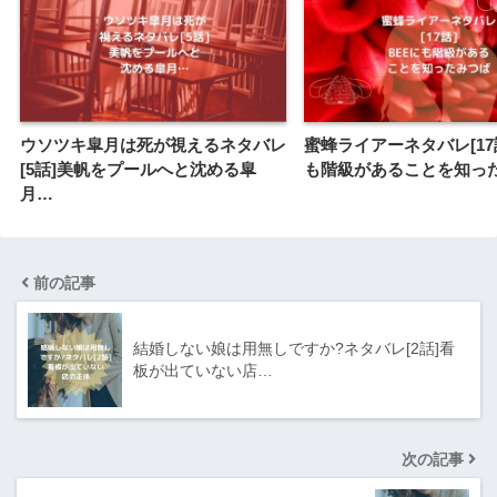
ウソツキ皐月は死が視えるネタバレ
蜜蜂ライアーネタバレ[17
[5話]美帆をプールへと沈める皐
も階級があることを知っ
月…
前の記事
結婚しない娘は用無しですか?ネタバレ[2話]看
板が出ていない店…
次の記事