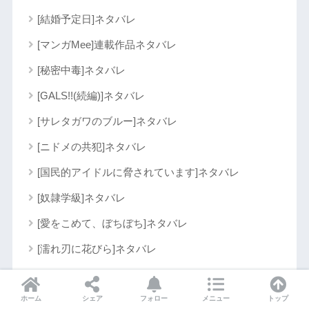
[結婚予定日]ネタバレ
[マンガMee]連載作品ネタバレ
[秘密中毒]ネタバレ
[GALS!!(続編)]ネタバレ
[サレタガワのブルー]ネタバレ
[ニドメの共犯]ネタバレ
[国民的アイドルに脅されています]ネタバレ
[奴隷学級]ネタバレ
[愛をこめて、ぼちぼち]ネタバレ
[濡れ刃に花びら]ネタバレ
[猫には猫の猫ごはん。]ネタバレ
[秘密に堕ちる女たち]ネタバレ
ホーム
シェア
フォロー
メニュー
トップ