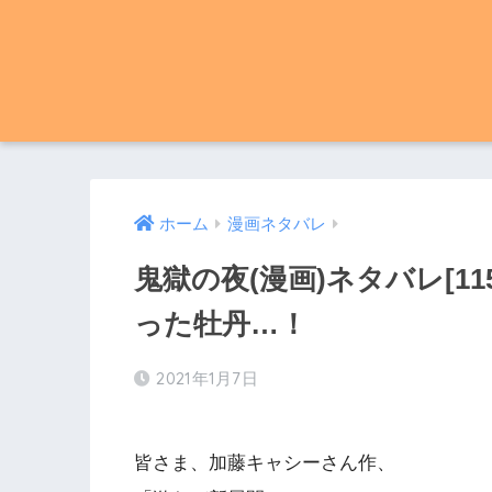
ホーム
漫画ネタバレ
鬼獄の夜(漫画)ネタバレ[1
った牡丹…！
2021年1月7日
皆さま、加藤キャシーさん作、