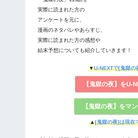
実際に読まれた方の
アンケートを元に、
漫画のネタバレやあらすじ、
実際に読まれた方の感想や
結末予想についても紹介していきます！
▼
U-NEXTで[鬼獄
【鬼獄の夜】をU-
【鬼獄の夜】をマン
▲
[鬼獄の夜]は現在