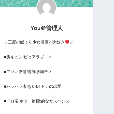
You＠管理人
＼三度の飯より少女漫画が大好き
／
■胸キュン!ピュアラブコメ
■アツい友情!青春学園モノ
■ハラハラ!切ない!オトナの恋愛
■ドロ沼!ホラー!刺激的なサスペンス