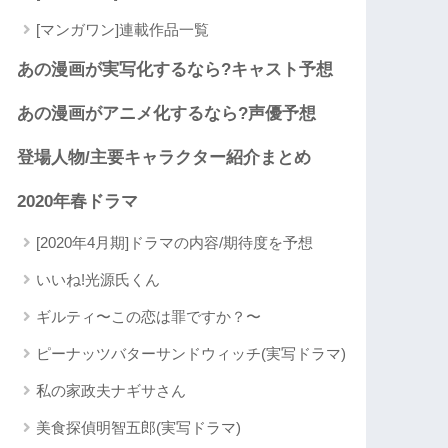
[マンガワン]連載作品一覧
あの漫画が実写化するなら?キャスト予想
あの漫画がアニメ化するなら?声優予想
登場人物/主要キャラクター紹介まとめ
2020年春ドラマ
[2020年4月期]ドラマの内容/期待度を予想
いいね!光源氏くん
ギルティ〜この恋は罪ですか？〜
ピーナッツバターサンドウィッチ(実写ドラマ)
私の家政夫ナギサさん
美食探偵明智五郎(実写ドラマ)