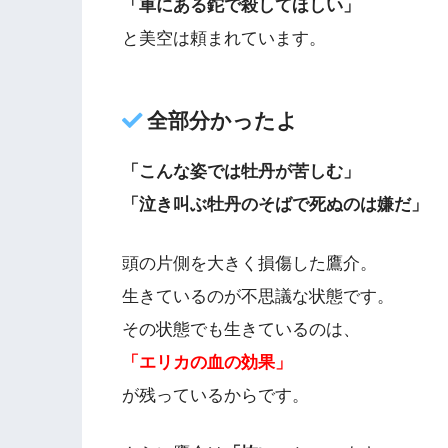
「車にある鉈で殺してほしい」
と美空は頼まれています。
全部分かったよ
「こんな姿では牡丹が苦しむ」
「泣き叫ぶ牡丹のそばで死ぬのは嫌だ」
頭の片側を大きく損傷した鷹介。
生きているのが不思議な状態です。
その状態でも生きているのは、
「エリカの血の効果」
が残っているからです。