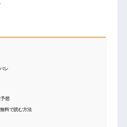
、
タバレ
末予想
て無料で読む方法