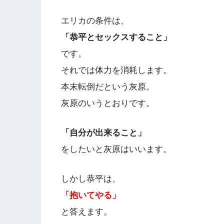
エリカの条件は、
「恭平とセックスすること」
です。
それでは体力を消耗します。
本末転倒だという灰原。
灰原のいうとおりです。
「自分が出来ること」
をしたいと灰原はいいます。
しかし恭平は、
「抱いてやる」
と答えます。