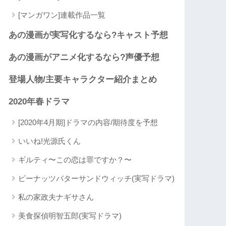
[マンガワン]連載作品一覧
あの漫画が実写化するなら?キャスト予想
あの漫画がアニメ化するなら?声優予想
登場人物/主要キャラクター紹介まとめ
2020年春ドラマ
[2020年4月期]ドラマの内容/期待度を予想
いいね!光源氏くん
ギルティ〜この恋は罪ですか？〜
ピーナッツバターサンドウィッチ(実写ドラマ)
私の家政夫ナギサさん
美食探偵明智五郎(実写ドラマ)