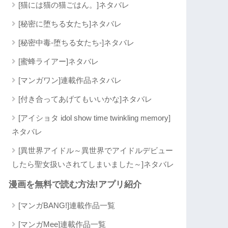
[猫には猫の猫ごはん。]ネタバレ
[秘密に堕ちる女たち]ネタバレ
[秘密中毒-堕ちる女たち-]ネタバレ
[蜜蜂ライアー]ネタバレ
[マンガワン]連載作品ネタバレ
[付き合ってあげてもいいかな]ネタバレ
[アイショタ idol show time twinkling memory]
ネタバレ
[異世界アイドル～異世界でアイドルデビュー
したら聖女扱いされてしまいました～]ネタバレ
漫画を無料で読む方法!アプリ紹介
[マンガBANG!]連載作品一覧
[マンガMee]連載作品一覧