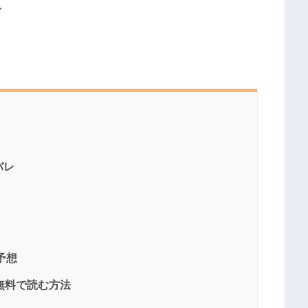
、
バレ
予想
無料で読む方法