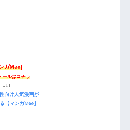
ンガMee]
トールはコチラ
↓↓↓
性向け人気漫画が
る【マンガMee】