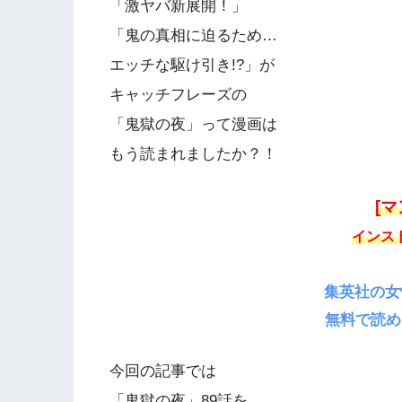
「激ヤバ新展開！」
「鬼の真相に迫るため…
エッチな駆け引き!?」が
キャッチフレーズの
「鬼獄の夜」って漫画は
もう読まれましたか？！
[マ
インス
集英社の女
無料で読め
今回の記事では
「鬼獄の夜」89話を