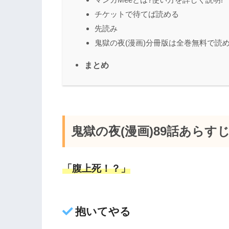
チケットで待てば読める
先読み
鬼獄の夜(漫画)分冊版は全巻無料で読
まとめ
鬼獄の夜(漫画)89話あらす
「腹上死！？」
抱いてやる