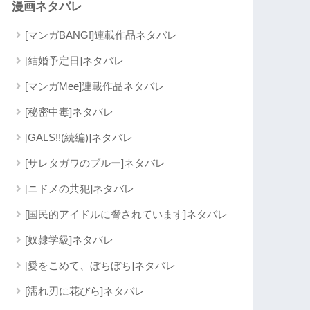
漫画ネタバレ
[マンガBANG!]連載作品ネタバレ
[結婚予定日]ネタバレ
[マンガMee]連載作品ネタバレ
[秘密中毒]ネタバレ
[GALS!!(続編)]ネタバレ
[サレタガワのブルー]ネタバレ
[ニドメの共犯]ネタバレ
[国民的アイドルに脅されています]ネタバレ
[奴隷学級]ネタバレ
[愛をこめて、ぼちぼち]ネタバレ
[濡れ刃に花びら]ネタバレ