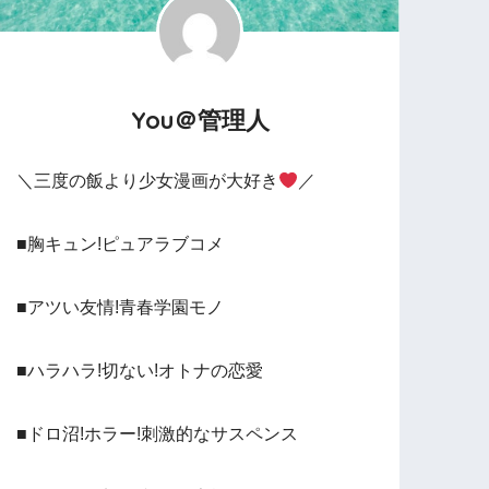
You＠管理人
＼三度の飯より少女漫画が大好き
／
■胸キュン!ピュアラブコメ
■アツい友情!青春学園モノ
■ハラハラ!切ない!オトナの恋愛
■ドロ沼!ホラー!刺激的なサスペンス