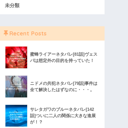
未分類
Recent Posts
蜜蜂ライアーネタバレ[81話]ヴェス
パは想定外の目的を持っていた！
ニドメの共犯ネタバレ[79話]事件は
全て解決したはずなのに・・・。
サレタガワのブルーネタバレ[142
話]ついに二人の関係に大きな進展
が！？