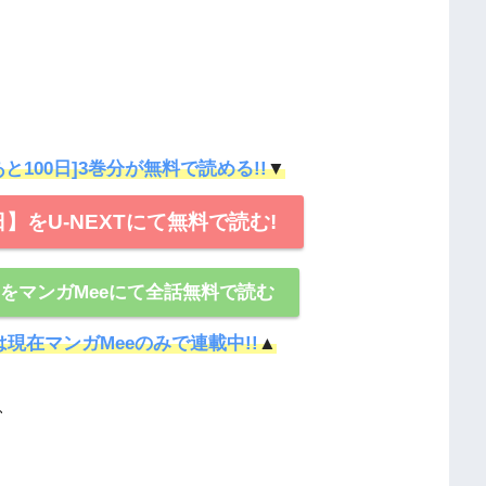
゙あと100日]3巻分が無料で読める!!
▼
日】をU-NEXTにて無料で読む!
日】をマンガMeeにて全話無料で読む
は現在マンガMeeのみで連載中!!
▲
、