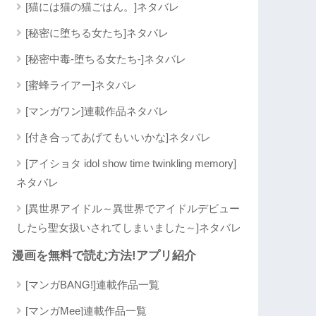
[猫には猫の猫ごはん。]ネタバレ
[秘密に堕ちる女たち]ネタバレ
[秘密中毒-堕ちる女たち-]ネタバレ
[蜜蜂ライアー]ネタバレ
[マンガワン]連載作品ネタバレ
[付き合ってあげてもいいかな]ネタバレ
[アイショタ idol show time twinkling memory]
ネタバレ
[異世界アイドル～異世界でアイドルデビュー
したら聖女扱いされてしまいました～]ネタバレ
漫画を無料で読む方法!アプリ紹介
[マンガBANG!]連載作品一覧
[マンガMee]連載作品一覧