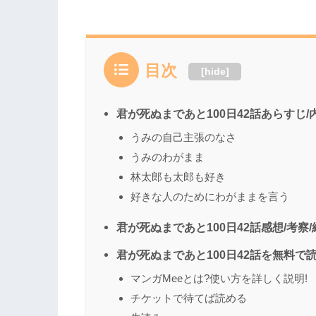
目次
[
hide
]
君が死ぬまであと100日42話あらすじ
うみの自己主張のなさ
うみのわがまま
林太郎も太郎も好き
好きな人のためにわがままを言う
君が死ぬまであと100日42話感想/考察
君が死ぬまであと100日42話を無料で
マンガMeeとは?使い方を詳しく説明!
チケットで待てば読める