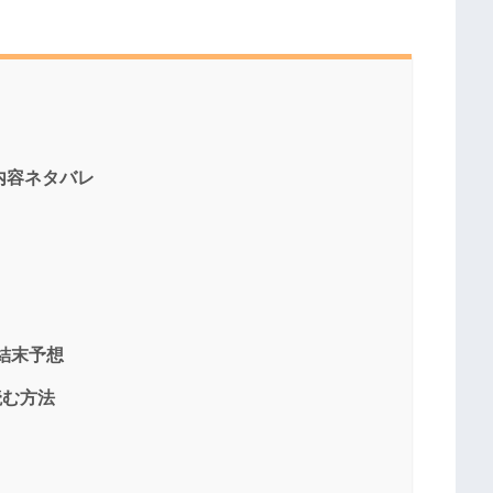
/内容ネタバレ
/結末予想
読む方法