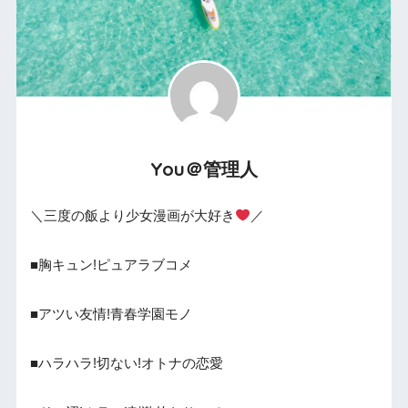
You＠管理人
＼三度の飯より少女漫画が大好き
／
■胸キュン!ピュアラブコメ
■アツい友情!青春学園モノ
■ハラハラ!切ない!オトナの恋愛