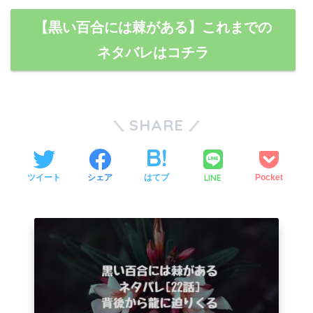
【黒い百合には棘がある】これまでの
ネタバレはコチラ
SHARE
LINE
ツイート
シェア
はてブ
Pocket