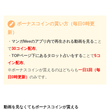
ボーナスコインの貰い方（毎日0時更
新）
・
マンガMeeのアプリ内で再生される動画を見る
こと
で
30コイン配布
。
・
TOPページ下にあるタロット占いをする
ことで
5コ
イン配布
。
※ボーナスコインが貰えるのはどちらも
一日1回（毎
日0時更新）
のみです。
動画を見なくてもボーナスコインが貰える