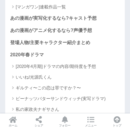
[マンガワン]連載作品一覧
あの漫画が実写化するなら?キャスト予想
あの漫画がアニメ化するなら?声優予想
登場人物/主要キャラクター紹介まとめ
2020年春ドラマ
[2020年4月期]ドラマの内容/期待度を予想
いいね!光源氏くん
ギルティ〜この恋は罪ですか？〜
ピーナッツバターサンドウィッチ(実写ドラマ)
私の家政夫ナギサさん
美食探偵明智五郎(実写ドラマ)
ホーム
シェア
フォロー
メニュー
トップ