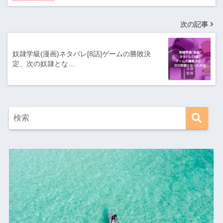
次の記事
奴隷学級(漫画)ネタバレ[8話]ゲームの勝敗決
定、次の奴隷とな…