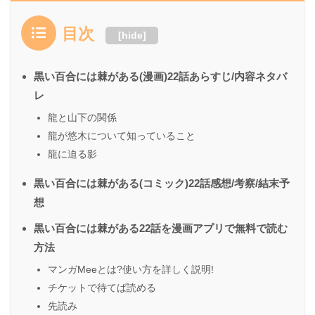
目次
[
hide
]
黒い百合には棘がある(漫画)22話あらすじ/内容ネタバ
レ
龍と山下の関係
龍が悠木について知っていること
龍に迫る影
黒い百合には棘がある(コミック)22話感想/考察/結末予
想
黒い百合には棘がある22話を漫画アプリで無料で読む
方法
マンガMeeとは?使い方を詳しく説明!
チケットで待てば読める
先読み