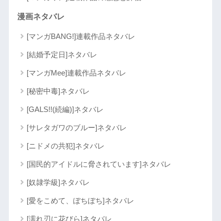
漫画ネタバレ
[マンガBANG!]連載作品ネタバレ
[結婚予定日]ネタバレ
[マンガMee]連載作品ネタバレ
[秘密中毒]ネタバレ
[GALS!!(続編)]ネタバレ
[サレタガワのブルー]ネタバレ
[ニドメの共犯]ネタバレ
[国民的アイドルに脅されています]ネタバレ
[奴隷学級]ネタバレ
[愛をこめて、ぼちぼち]ネタバレ
[濡れ刃に花びら]ネタバレ