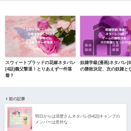
スウィートブラッドの花嫁ネタバレ
奴隷学級(漫画)ネタバレ[
[4話]義父撃退！とりあえず一件落
の勝敗決定、次の奴隷と
着？
前の記事
明日からは清楚さんネタバレ[54話]キャンプの
メンバーは意外な…