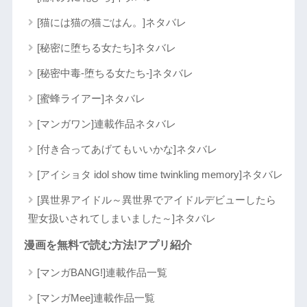
[猫には猫の猫ごはん。]ネタバレ
[秘密に堕ちる女たち]ネタバレ
[秘密中毒-堕ちる女たち-]ネタバレ
[蜜蜂ライアー]ネタバレ
[マンガワン]連載作品ネタバレ
[付き合ってあげてもいいかな]ネタバレ
[アイショタ idol show time twinkling memory]ネタバレ
[異世界アイドル～異世界でアイドルデビューしたら
聖女扱いされてしまいました～]ネタバレ
漫画を無料で読む方法!アプリ紹介
[マンガBANG!]連載作品一覧
[マンガMee]連載作品一覧