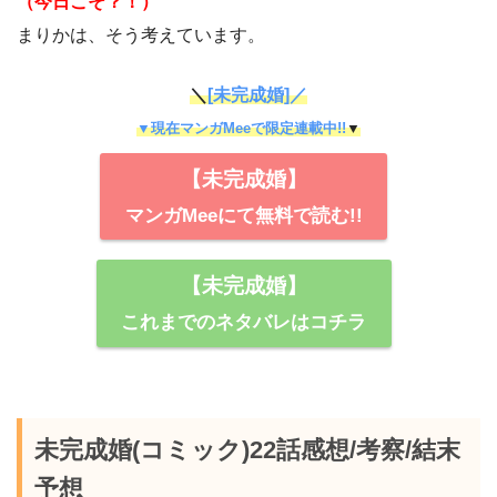
（今日こそ？！）
まりかは、そう考えています。
＼
[未完成婚]／
▼現在マンガMeeで限定連載中!!
▼
【未完成婚】
マンガMeeにて無料で読む!!
【未完成婚】
これまでのネタバレはコチラ
未完成婚(コミック)22話感想/考察/結末
予想