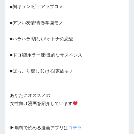
■胸キュン!ピュアラブコメ
■アツい友情!青春学園モノ
■ハラハラ!切ない!オトナの恋愛
■ドロ沼!ホラー!刺激的なサスペンス
■ほっこり癒し!泣ける!家族モノ
あなたにオススメの
女性向け漫画を紹介しています
▶︎無料で読める漫画アプリは
コチラ