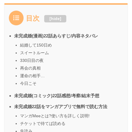
目次
[
hide
]
未完成婚(漫画)22話あらすじ/内容ネタバレ
結婚して150日め
スイートルーム
330日目の夜
再会の真相
運命の相手…
今日こそ
未完成婚(コミック)22話感想/考察/結末予想
未完成婚22話をマンガアプリで無料で読む方法
マンガMeeとは?使い方を詳しく説明!
チケットで待てば読める
先読み