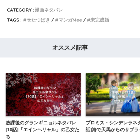
CATEGORY :
漫画ネタバレ
TAGS :
せたつばき
マンガMee
未完成婚
オススメ記事
放課後のグランギニョルネタバレ
プロミス・シンデレラネタ
[10話]「エインヘリャル」の乙女た
話]海で天馬からのサプラ
ち