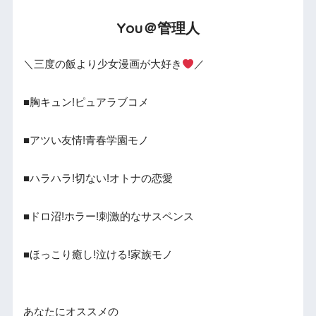
You＠管理人
＼三度の飯より少女漫画が大好き
／
■胸キュン!ピュアラブコメ
■アツい友情!青春学園モノ
■ハラハラ!切ない!オトナの恋愛
■ドロ沼!ホラー!刺激的なサスペンス
■ほっこり癒し!泣ける!家族モノ
あなたにオススメの