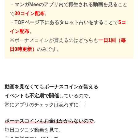
・
マンガMeeのアプリ内で再生される動画を見る
こと
で
30コイン配布
。
・
TOPページ下にあるタロット占いをする
ことで
5コ
イン配布
。
※ボーナスコインが貰えるのはどちらも
一日1回（毎
日0時更新）
のみです。
動画を見なくてもボーナスコインが貰える
イベントも不定期で開催
しているので、
常にアプリのチェックは忘れずに！！
ボーナスコインもお金はかからないので
、
毎日コツコツ動画を見て、