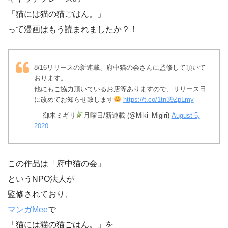
「猫には猫の猫ごはん。」
って漫画はもう読まれましたか？！
8/16リリースの新連載、府中猫の会さんに監修して頂いて
おります。
他にもご協力頂いているお店等ありますので、リリース日
に改めてお知らせ致します
https://t.co/1tn39ZpLmy
— 御木ミギリ
月曜日/新連載 (@Miki_Migiri)
August 5,
2020
この作品は「府中猫の会」
というNPO法人が
監修されており、
マンガMee
で
「猫には猫の猫ごはん。」を