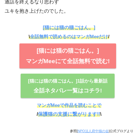
通話を終えるなり思わず
ユキを抱き上げたのでした。
[猫には猫の猫ごはん。]
\
全話無料で読めるのはマンガMeeだけ
/
[猫には猫の猫ごはん。]
マンガMeeにて全話無料で読む!
[猫には猫の猫ごはん。]1話から最新話
全話ネタバレ一覧はコチラ!
マンガMeeで作品を読むことで
/
保護猫の支援に繋がります!!
\
参照[
NPO法人府中猫の会
]公式ブログより