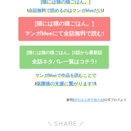
[猫には猫の猫ごはん。]
\
全話無料で読めるのはマンガMeeだけ
/
[猫には猫の猫ごはん。]
マンガMeeにて全話無料で読む!
[猫には猫の猫ごはん。]1話から最新話
全話ネタバレ一覧はコチラ!
マンガMeeで作品を読むことで
/
保護猫の支援に繋がります!!
\
参照[
NPO法人府中猫の会
]公式ブログより
SHARE