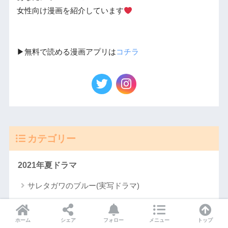
女性向け漫画を紹介しています
▶︎無料で読める漫画アプリは
コチラ
カテゴリー
2021年夏ドラマ
サレタガワのブルー(実写ドラマ)
プロミス・シンデレラ(実写ドラマ)
ホーム
シェア
フォロー
メニュー
トップ
[2021年7月期]ドラマの感想と評価