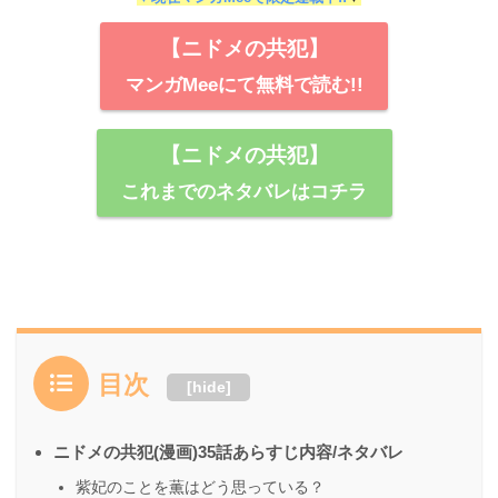
【ニドメの共犯】
マンガMeeにて無料で読む!!
【ニドメの共犯】
これまでのネタバレはコチラ
目次
[
hide
]
ニドメの共犯(漫画)35話あらすじ内容/ネタバレ
紫妃のことを薫はどう思っている？