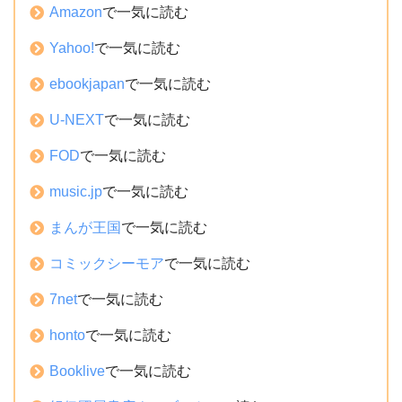
Amazon
で一気に読む
Yahoo!
で一気に読む
ebookjapan
で一気に読む
U-NEXT
で一気に読む
FOD
で一気に読む
music.jp
で一気に読む
まんが王国
で一気に読む
コミックシーモア
で一気に読む
7net
で一気に読む
honto
で一気に読む
Booklive
で一気に読む