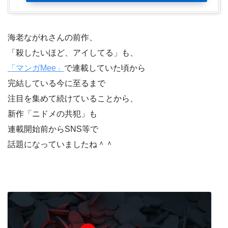
海老ながれさんの前作、
「殺したいほど、アイしてる」も、
「マンガMee」
で連載していた頃から
完結している今に至るまで
注目を集めて続けていることから、
新作「ニドメの共犯」も
連載開始前からSNS等で
話題になっていましたね＾＾