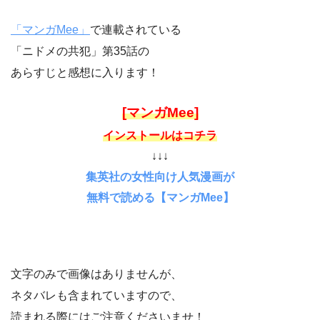
「マンガMee」
で連載されている
「ニドメの共犯」第35話の
あらすじと感想に入ります！
[マンガMee]
インストールはコチラ
↓↓↓
集英社の女性向け人気漫画が
無料で読める【マンガMee】
文字のみで画像はありませんが、
ネタバレも含まれていますので、
読まれる際にはご注意くださいませ！