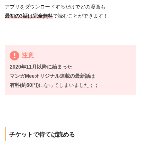
アプリをダウンロードするだけでどの漫画も
最初の3話は完全無料
で読むことができます！
注意
2020年11月以降に始まった
マンガMeeオリジナル連載の最新話
は
有料(約60円)
になってしまいました；；
チケットで待てば読める