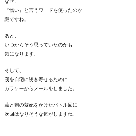
なぜ、
『憎い』と言うワードを使ったのか
謎ですね。
あと、
いつからそう思っていたのかも
気になります。
そして、
朔を自宅に誘き寄せるために
ガラケーからメールをしました。
薫と朔の紫妃をかけたバトル回に
次回はなりそうな気がしますね。