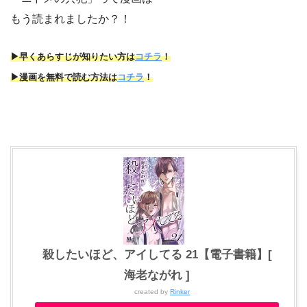
もう読まれましたか？！
▶︎早くあらすじが知りたい方は
コチラ
！
▶︎漫画を無料で読む方法は
コチラ
！
殺したいほど、アイしてる 21【電子書籍】[
海老ながれ ]
created by
Rinker