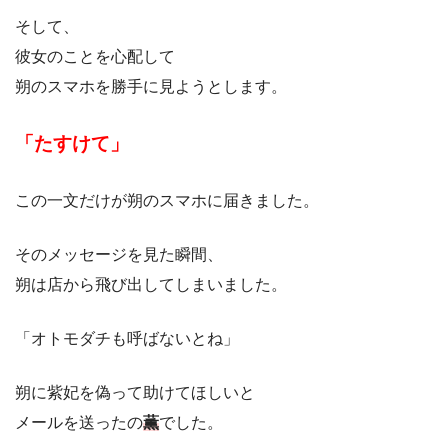
そして、
彼女のことを心配して
朔のスマホを勝手に見ようとします。
「たすけて」
この一文だけが朔のスマホに届きました。
そのメッセージを見た瞬間、
朔は店から飛び出してしまいました。
「オトモダチも呼ばないとね」
朔に紫妃を偽って助けてほしいと
メールを送ったの
薫
でした。