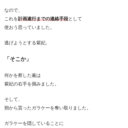
なので、
これを
計画遂行までの連絡手段
として
使おう思っていました。
逃げようとする紫妃。
「そこか」
何かを察した薫は
紫妃の右手を掴みました。
そして、
朔から貰ったガラケーを奪い取りました。
ガラケーを隠していることに