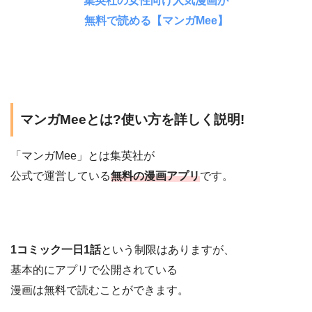
集英社の女性向け人気漫画が
無料で読める【マンガMee】
マンガMeeとは?使い方を詳しく説明!
「マンガMee」とは集英社が
公式で運営している
無料の漫画アプリ
です。
1コミック一日1話
という制限はありますが、
基本的にアプリで公開されている
漫画は無料で読むことができます。