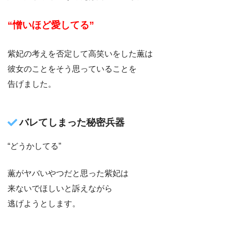
“憎いほど愛してる”
紫妃の考えを否定して高笑いをした薫は
彼女のことをそう思っていることを
告げました。
バレてしまった秘密兵器
“どうかしてる”
薫がヤバいやつだと思った紫妃は
来ないでほしいと訴えながら
逃げようとします。