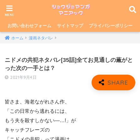
お問い合わせフォーム
サイトマップ
プライバシーポリシー
ホーム
漫画ネタバレ
ニドメの共犯ネタバレ[35話]全てお見通しの薫がと
った次の一手とは？
2021年9月4日
皆さま、海老ながれさん作、
「この日常から逃れるには、
もう夫を殺すしかない—…!」が
キャッチフレーズの
「ニドメの共犯」って漫画は