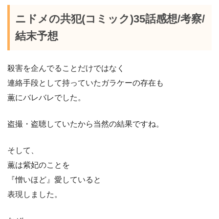
ニドメの共犯(コミック)35話感想/考察/
結末予想
殺害を企んでることだけではなく
連絡手段として持っていたガラケーの存在も
薫にバレバレでした。
盗撮・盗聴していたから当然の結果ですね。
そして、
薫は紫妃のことを
『憎いほど』愛していると
表現しました。