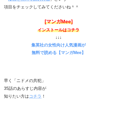
項目をチェックしてみてくださいね＾＾
[マンガMee]
インストールはコチラ
↓↓↓
集英社の女性向け人気漫画が
無料で読める【マンガMee】
早く「ニドメの共犯」
35話のあらすじ内容が
知りたい方は
コチラ
！