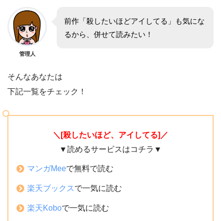
前作「殺したいほどアイしてる」も気にな
るから、併せて読みたい！
管理人
そんなあなたは
下記一覧をチェック！
＼[殺したいほど、アイしてる]／
▼読めるサービスはコチラ▼
マンガMee
で無料で読む
楽天ブックス
で一気に読む
楽天Kobo
で一気に読む