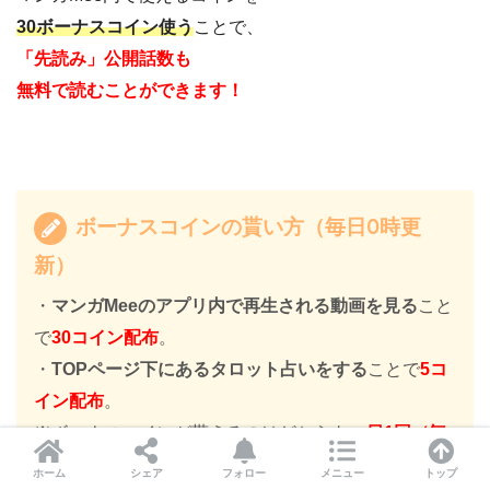
30ボーナスコイン使う
ことで、
「先読み」公開話数も
無料で読むことができます！
ボーナスコインの貰い方（毎日0時更
新）
・
マンガMeeのアプリ内で再生される動画を見る
こと
で
30コイン配布
。
・
TOPページ下にあるタロット占いをする
ことで
5コ
イン配布
。
※ボーナスコインが貰えるのはどちらも
一日1回（毎
日0時更新）
のみです。
ホーム
シェア
フォロー
メニュー
トップ