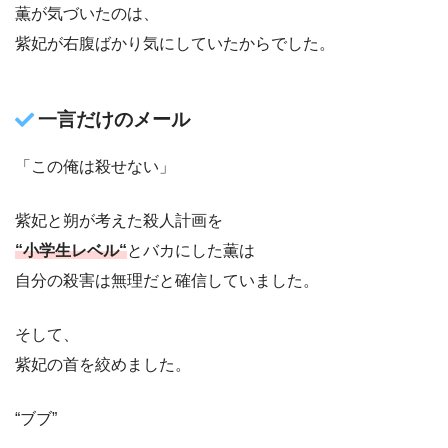
薫が気づいたのは、
紫妃が右腹ばかり気にしていたからでした。
一言だけのメール
「この俺は殺せない」
紫妃と朔が考えた殺人計画を
“小学生レベル“
とバカにした薫は
自分の殺害は無理だと確信していました。
そして、
紫妃の首を絞めました。
“ブブ”