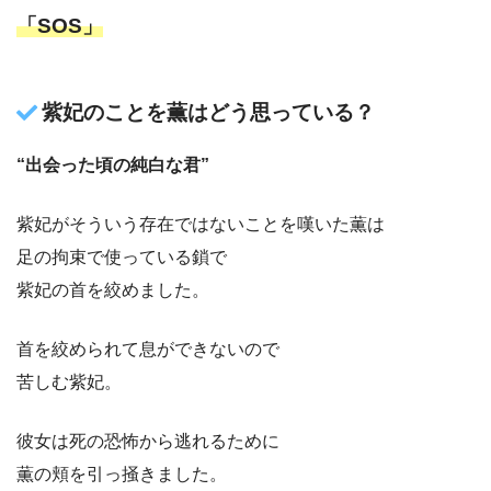
「SOS」
紫妃のことを薫はどう思っている？
“出会った頃の純白な君”
紫妃がそういう存在ではないことを嘆いた薫は
足の拘束で使っている鎖で
紫妃の首を絞めました。
首を絞められて息ができないので
苦しむ紫妃。
彼女は死の恐怖から逃れるために
薫の頬を引っ掻きました。