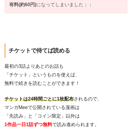
有料(約60円)
になってしまいました；；
チケットで待てば読める
最初の3話よりあとのお話も
「チケット」というものを使えば、
無料で続きを読むことができます！
チケットは24時間ごとに1枚配布
されるので、
マンガMeeで公開されている漫画は
「先読み」と「コイン限定」以外は
1作品一日1話ずつ無料
で読み進められます。