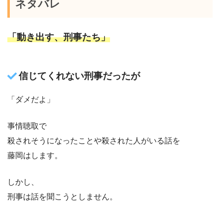
ネタバレ
「動き出す、刑事たち」
信じてくれない刑事だったが
「ダメだよ」
事情聴取で
殺されそうになったことや殺された人がいる話を
藤岡はします。
しかし、
刑事は話を聞こうとしません。