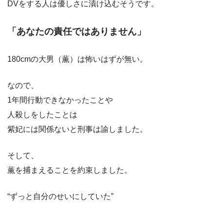
DVをする人は優しさに漬け込むそうです。
「あなたの責任ではありません」
180cmの大男（薫）は怖いはずが無い。
なので、
1年間行動できなかったことや
人殺しをしたことは
紫妃には関係ないと刑事は諭しました。
そして、
薫を捕まえることを約束しました。
“ずっと自分のせいにしていた”