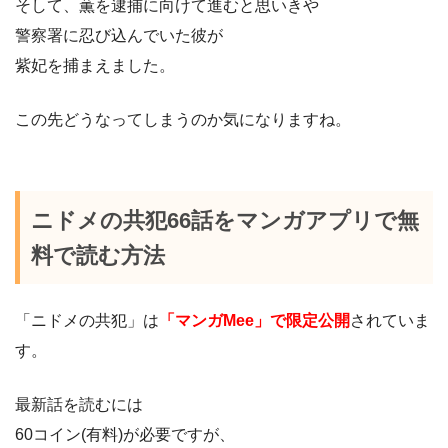
そして、薫を逮捕に向けて進むと思いきや
警察署に忍び込んでいた彼が
紫妃を捕まえました。
この先どうなってしまうのか気になりますね。
ニドメの共犯66話をマンガアプリで無
料で読む方法
「ニドメの共犯」は
「マンガMee」で限定公開
されていま
す。
最新話を読むには
60コイン(有料)が必要ですが、