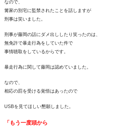
なので、
篝家の別宅に監禁されたことを話しますが
刑事は笑いました。
刑事が藤岡の話にダメ出ししたり笑ったのは、
無免許で暴走行為をしていた件で
事情聴取をしているからです。
暴走行為に関して藤岡は認めていました。
なので、
相応の罰を受ける覚悟はあったので
USBを見てほしい懇願しました。
「もう一度頭から