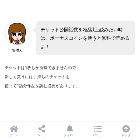
チケット公開話数を2話以上読みたい時
は、ボーナスコインを使うと無料で読める
よ！
管理人
チケットは1枚しか所持できませんので、
新しく貰うには手持ちのチケットを
使って1話分作品を
読む
必要があります。
先読み
ホーム
シェア
フォロー
メニュー
トップ