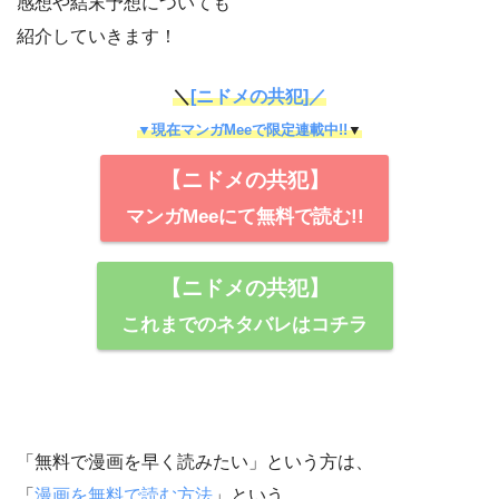
感想や結末予想についても
紹介していきます！
＼
[ニドメの共犯]／
▼現在マンガMeeで限定連載中!!
▼
【ニドメの共犯】
マンガMeeにて無料で読む!!
【ニドメの共犯】
これまでのネタバレはコチラ
「無料で漫画を早く読みたい」という方は、
「
漫画を無料で読む方法
」という