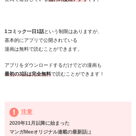
1コミック一日1話
という制限はありますが、
基本的にアプリで公開されている
漫画は無料で読むことができます。
アプリをダウンロードするだけでどの漫画も
最初の3話は完全無料
で読むことができます！
注意
2020年11月以降に始まった
マンガMeeオリジナル連載の最新話
は