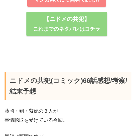
【ニドメの共犯】
これまでのネタバレはコチラ
ニドメの共犯(コミック)66話感想/考察/
結末予想
藤岡・朔・紫妃の３人が
事情聴取を受けている今回。