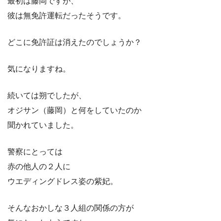
最初は藤岡ですが、
彼は無免許運転だったそうです。
どこに免許証は消えたのでしょうか？
気になりますね。
続いては朔でしたが、
オジサン（藤岡）と何をしていたのか
聞かれていました。
警察にとっては
赤の他人の２人に
ウエディングドレス姿の紫妃。
そんなおかしな３人組の関係の方が