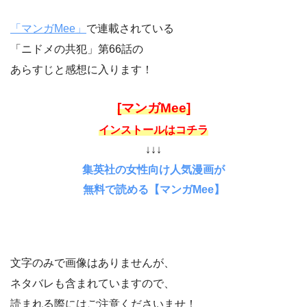
「マンガMee」
で連載されている
「ニドメの共犯」第66話の
あらすじと感想に入ります！
[マンガMee]
インストールはコチラ
↓↓↓
集英社の女性向け人気漫画が
無料で読める【マンガMee】
文字のみで画像はありませんが、
ネタバレも含まれていますので、
読まれる際にはご注意くださいませ！