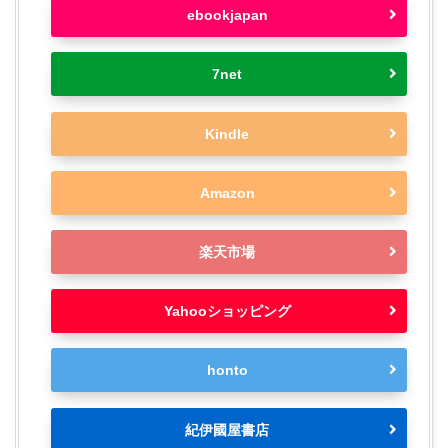
ebookjapan
7net
Kindle
Amazon
楽天市場
Yahooショッピング
honto
紀伊國屋書店