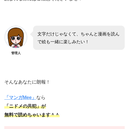
文字だけじゃなくて、ちゃんと漫画を読ん
で絵も一緒に楽しみたい！
管理人
そんなあなたに朗報！
「マンガMee」
なら
「ニドメの共犯」が
無料で読めちゃいます＾＾