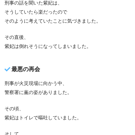
刑事の話を聞いた紫妃は、
そうしていたら楽だったので
そのように考えていたことに気づきました。
その直後、
紫妃は倒れそうになってしまいました。
最悪の再会
刑事が火災現場に向かう中、
警察署に薫の姿がありました。
その頃、
紫妃はトイレで嘔吐していました。
そして、