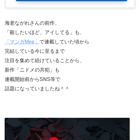
海老ながれさんの前作、
「殺したいほど、アイしてる」も、
「マンガMee」
で連載していた頃から
完結している今に至るまで
注目を集めて続けていることから、
新作「ニドメの共犯」も
連載開始前からSNS等で
話題になっていましたね＾＾