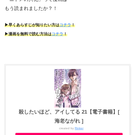
もう読まれましたか？！
▶︎早くあらすじが知りたい方は
コチラ
！
▶︎漫画を無料で読む方法は
コチラ
！
殺したいほど、アイしてる 21【電子書籍】[
海老ながれ ]
created by
Rinker